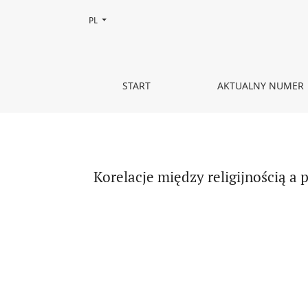
Zmień język, obecnie wybrany to:
PL
Korelacje między religijnością a poczuciem sensu
START
AKTUALNY NUMER
Korelacje między religijnością a