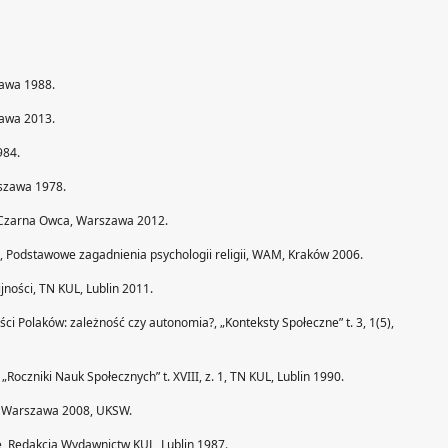
zawa 1988.
zawa 2013.
984.
rszawa 1978.
, Czarna Owca, Warszawa 2012.
ed.), Podstawowe zagadnienia psychologii religii, WAM, Kraków 2006.
ijności, TN KUL, Lublin 2011.
ści Polaków: zależność czy autonomia?, „Konteksty Społeczne” t. 3, 1(5),
 „Roczniki Nauk Społecznych” t. XVIII, z. 1, TN KUL, Lublin 1990.
o, Warszawa 2008, UKSW.
rte, Redakcja Wydawnictw KUL, Lublin 1987.