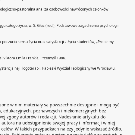
chologiczno-pastoralna analiza osobowości nawróconych członków
iągu całego życia, w: S. Głaz (red.), Podstawowe zagadnienia psychologii
la poczucia sensu życia oraz satysfakcji z życia studentów, „Problemy
ej Viktora Emila Frankla, Przemyśl 1986.
ystencjalnej i logoterapii, Papieski Wydział Teologiczny we Wrocławiu,
zone w nim materiały są powszechnie dostępne i mogą być
, edukacyjnych, poznawczych i niekomercyjnych bez
ej zgody autorów i redakcji. Nadesłanie artykułu do
a autora na udostępnienie swojej pracy i informacji w niej
celów. W takich przypadkach należy jedynie wskazać źródło,
rmacje. Pobieranie opłat za dostęp do materiałów zawartych w