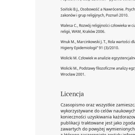
Soiński B.J., Osobowość a Nawrócenie. Psy
zakonów i grup religijnych, Poznań 2010.
Walesa C., Rozwój religijności człowieka w c
religii, WAM, Kraków 2006.
Wnuk M., Marcinkowski J. T., Rola wartości d
Higieny Epidemiologii” 91 (3)/2010.
Wolicki M. Człowiek w analizie egzystencjaln
Wolicki M., Podstawy filozoficzne analizy egz
Wrocław 2001.
Licencja
Czasopismo oraz wszystkie zamieszc
wykorzystywane do celów naukowych
konieczności uzyskiwania każdorazow
publikacji traktowane jest jako zgod
zawartych do powyżej wymienionych 
z którego zaczerpnięte zostały info