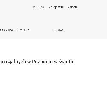
PRESSto.
Zarejestruj
Zaloguj
ncepcji Viktora E. Frankla i Dirka Hutsebauta
O CZASOPIŚMIE
SZUKAJ
imnazjalnych w Poznaniu w świetle