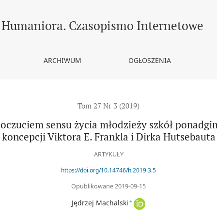
 życia młodzieży szkół ponadgimnazjalnych w Poznaniu w świetle ko
Humaniora. Czasopismo Internetowe
ARCHIWUM
OGŁOSZENIA
Tom 27 Nr 3 (2019)
 poczuciem sensu życia młodzieży szkół ponadg
koncepcji Viktora E. Frankla i Dirka Hutsebauta
ARTYKUŁY
https://doi.org/10.14746/h.2019.3.5
Opublikowane 2019-09-15
+
Jędrzej Machalski