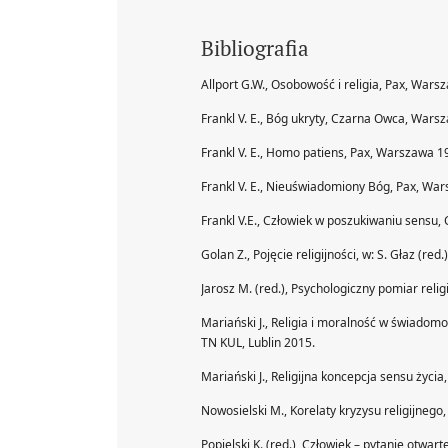
Bibliografia
Allport G.W., Osobowość i religia, Pax, Wars
Frankl V. E., Bóg ukryty, Czarna Owca, Wars
Frankl V. E., Homo patiens, Pax, Warszawa 1
Frankl V. E., Nieuświadomiony Bóg, Pax, Wa
Frankl V.E., Człowiek w poszukiwaniu sensu
Golan Z., Pojęcie religijności, w: S. Głaz (r
Jarosz M. (red.), Psychologiczny pomiar relig
Mariański J., Religia i moralność w świadomo
TN KUL, Lublin 2015.
Mariański J., Religijna koncepcja sensu życia,
Nowosielski M., Korelaty kryzysu religijneg
Popielski K. (red.), Człowiek – pytanie otwa