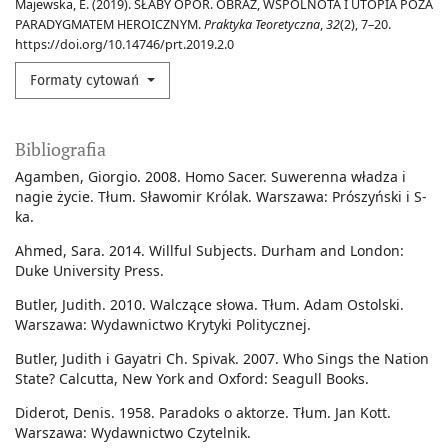
Majewska, E. (2019). SŁABY OPÓR. OBRAZ, WSPÓLNOTA I UTOPIA POZA
PARADYGMATEM HEROICZNYM.
Praktyka Teoretyczna
,
32
(2), 7–20.
https://doi.org/10.14746/prt.2019.2.0
Formaty cytowań
Bibliografia
Agamben, Giorgio. 2008. Homo Sacer. Suwerenna władza i
nagie życie. Tłum. Sławomir Królak. Warszawa: Prószyński i S-
ka.
Ahmed, Sara. 2014. Willful Subjects. Durham and London:
Duke University Press.
Butler, Judith. 2010. Walczące słowa. Tłum. Adam Ostolski.
Warszawa: Wydawnictwo Krytyki Politycznej.
Butler, Judith i Gayatri Ch. Spivak. 2007. Who Sings the Nation
State? Calcutta, New York and Oxford: Seagull Books.
Diderot, Denis. 1958. Paradoks o aktorze. Tłum. Jan Kott.
Warszawa: Wydawnictwo Czytelnik.