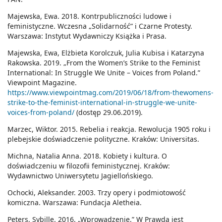
Majewska, Ewa. 2018. Kontrpubliczności ludowe i
feministyczne. Wczesna „Solidarność” i Czarne Protesty.
Warszawa: Instytut Wydawniczy Książka i Prasa.
Majewska, Ewa, Elżbieta Korolczuk, Julia Kubisa i Katarzyna
Rakowska. 2019. „From the Women’s Strike to the Feminist
International: In Struggle We Unite – Voices from Poland.”
Viewpoint Magazine.
https://www.viewpointmag.com/2019/06/18/from-thewomens-
strike-to-the-feminist-international-in-struggle-we-unite-
voices-from-poland/
(dostęp 29.06.2019).
Marzec, Wiktor. 2015. Rebelia i reakcja. Rewolucja 1905 roku i
plebejskie doświadczenie polityczne. Kraków: Universitas.
Michna, Natalia Anna. 2018. Kobiety i kultura. O
doświadczeniu w filozofii feministycznej. Kraków:
Wydawnictwo Uniwersytetu Jagiellońskiego.
Ochocki, Aleksander. 2003. Trzy opery i podmiotowość
komiczna. Warszawa: Fundacja Aletheia.
Peters, Sybille. 2016. „Wprowadzenie.” W Prawda jest