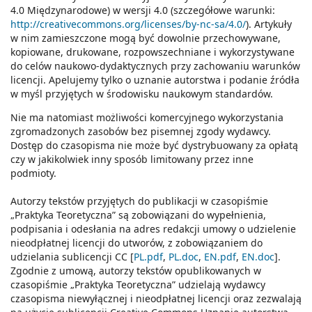
4.0 Międzynarodowe) w wersji 4.0 (szczegółowe warunki:
http://creativecommons.org/licenses/by-nc-sa/4.0/
). Artykuły
w nim zamieszczone mogą być dowolnie przechowywane,
kopiowane, drukowane, rozpowszechniane i wykorzystywane
do celów naukowo-dydaktycznych przy zachowaniu warunków
licencji. Apelujemy tylko o uznanie autorstwa i podanie źródła
w myśl przyjętych w środowisku naukowym standardów.
Nie ma natomiast możliwości komercyjnego wykorzystania
zgromadzonych zasobów bez pisemnej zgody wydawcy.
Dostęp do czasopisma nie może być dystrybuowany za opłatą
czy w jakikolwiek inny sposób limitowany przez inne
podmioty.
Autorzy tekstów przyjętych do publikacji w czasopiśmie
„Praktyka Teoretyczna” są zobowiązani do wypełnienia,
podpisania i odesłania na adres redakcji umowy o udzielenie
nieodpłatnej licencji do utworów, z zobowiązaniem do
udzielania sublicencji CC [
PL.pdf
,
PL.doc
,
EN.pdf
,
EN.doc
].
Zgodnie z umową, autorzy tekstów opublikowanych w
czasopiśmie „Praktyka Teoretyczna” udzielają wydawcy
czasopisma niewyłącznej i nieodpłatnej licencji oraz zezwalają