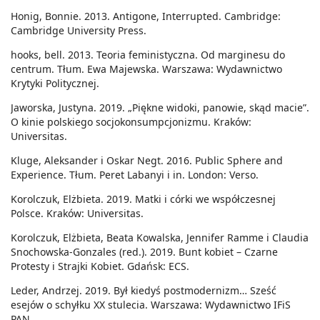
Honig, Bonnie. 2013. Antigone, Interrupted. Cambridge:
Cambridge University Press.
hooks, bell. 2013. Teoria feministyczna. Od marginesu do
centrum. Tłum. Ewa Majewska. Warszawa: Wydawnictwo
Krytyki Politycznej.
Jaworska, Justyna. 2019. „Piękne widoki, panowie, skąd macie”.
O kinie polskiego socjokonsumpcjonizmu. Kraków:
Universitas.
Kluge, Aleksander i Oskar Negt. 2016. Public Sphere and
Experience. Tłum. Peret Labanyi i in. London: Verso.
Korolczuk, Elżbieta. 2019. Matki i córki we współczesnej
Polsce. Kraków: Universitas.
Korolczuk, Elżbieta, Beata Kowalska, Jennifer Ramme i Claudia
Snochowska-Gonzales (red.). 2019. Bunt kobiet – Czarne
Protesty i Strajki Kobiet. Gdańsk: ECS.
Leder, Andrzej. 2019. Był kiedyś postmodernizm… Sześć
esejów o schyłku XX stulecia. Warszawa: Wydawnictwo IFiS
PAN.