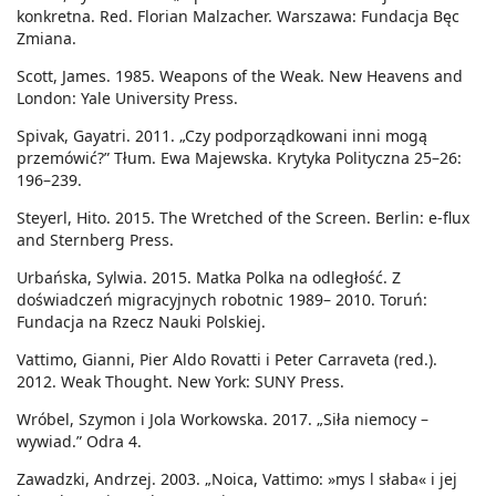
konkretna. Red. Florian Malzacher. Warszawa: Fundacja Bęc
Zmiana.
Scott, James. 1985. Weapons of the Weak. New Heavens and
London: Yale University Press.
Spivak, Gayatri. 2011. „Czy podporządkowani inni mogą
przemówić?” Tłum. Ewa Majewska. Krytyka Polityczna 25–26:
196–239.
Steyerl, Hito. 2015. The Wretched of the Screen. Berlin: e-flux
and Sternberg Press.
Urbańska, Sylwia. 2015. Matka Polka na odległość. Z
doświadczeń migracyjnych robotnic 1989– 2010. Toruń:
Fundacja na Rzecz Nauki Polskiej.
Vattimo, Gianni, Pier Aldo Rovatti i Peter Carraveta (red.).
2012. Weak Thought. New York: SUNY Press.
Wróbel, Szymon i Jola Workowska. 2017. „Siła niemocy –
wywiad.” Odra 4.
Zawadzki, Andrzej. 2003. „Noica, Vattimo: »mys l słaba« i jej