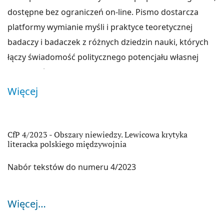
dostępne bez ograniczeń on-line. Pismo dostarcza
platformy wymianie myśli i praktyce teoretycznej
badaczy i badaczek z różnych dziedzin nauki, których
łączy świadomość politycznego potencjału własnej
działalności i niezgoda na bierne kontemplowanie
otaczającego świata. Perspektywy tego, co żywe,
Więcej
wspólnego myślenia, odczuwania i współpracy
powinny wyznaczać naczelne i podstawowe punkty
widzenia właściwe wszelkiej praktyce teoretycznej.
CfP 4/2023 - Obszary niewiedzy. Lewicowa krytyka
Ogłoszenia
literacka polskiego międzywojnia
Teoria jest jedną z wielu form praktyki, której
rzeczywistością jest walka klas prowadzona w polu
Nabór tekstów do numeru 4/2023
naukowym. Jej horyzont stanowi zaś zawsze
całościowe przekształcenie stosunków społecznych.
Więcej…
Choć wychodzi ona od zaciekłych zmagań o pojęcia, to
z całą pewnością na nich nie poprzestaje. Pojęcie