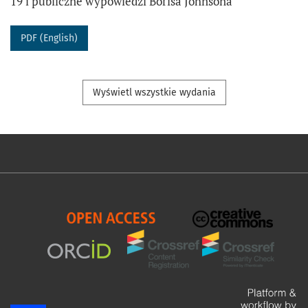
19 i publiczne wypowiedzi Borisa Johnsona
PDF (English)
Wyświetl wszystkie wydania