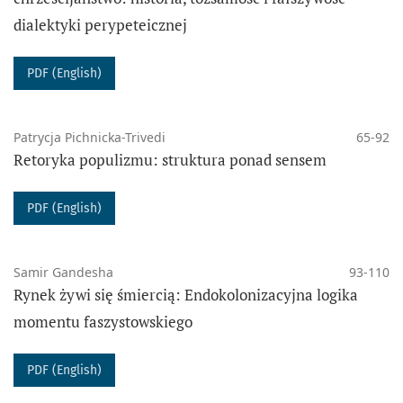
dialektyki perypeteicznej
PDF (English)
WSKAŹNIKI OCENY CZASOPISMA:
Patrycja Pichnicka-Trivedi
65-92
Retoryka populizmu: struktura ponad sensem
DOI:
10.14746/prt
ISSN:
2081-8130
PDF (English)
Samir Gandesha
93-110
Rynek żywi się śmiercią: Endokolonizacyjna logika
momentu faszystowskiego
PDF (English)