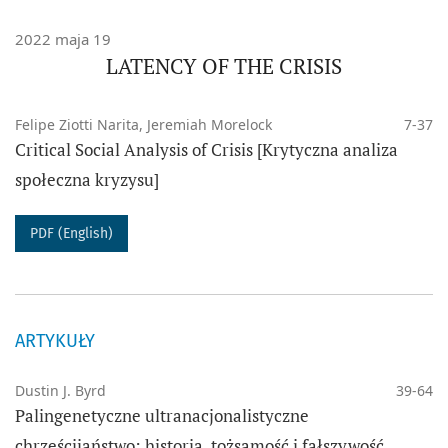
perspektyw badawczych uważamy za zadanie warte
2022 maja 19
podjęcia.
LATENCY OF THE CRISIS
Wydawca od 2022 r.:
Wydawnictwo Uniwersytetu
Felipe Ziotti Narita, Jeremiah Morelock
7-37
Wrocławskiego Sp. z o.o.
Critical Social Analysis of Crisis [Krytyczna analiza
społeczna kryzysu]
POLITYKA FUNKCJONOWANIA CZASOPISMA
AKTUALNY NUMER
PDF (English)
ARCHIWUM
INDEKSOWANE W:
DOAJ; CEEOL; ERIH PLUS 2015; ARIANTA; PKP Index;
ARTYKUŁY
Google Scholar; WorldCat; Scopus; EBSCO
Dustin J. Byrd
39-64
ZNAJDZIESZ NAS:
Palingenetyczne ultranacjonalistyczne
chrześcijaństwo: historia, tożsamość i fałszywość