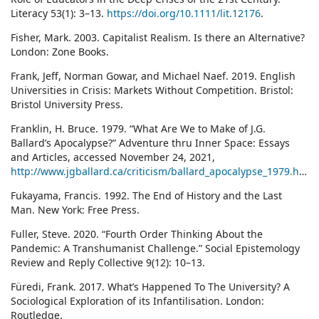
Literacy 53(1): 3–13.
https://doi.org/10.1111/lit.12176
.
Fisher, Mark. 2003. Capitalist Realism. Is there an Alternative?
London: Zone Books.
Frank, Jeff, Norman Gowar, and Michael Naef. 2019. English
Universities in Crisis: Markets Without Competition. Bristol:
Bristol University Press.
Franklin, H. Bruce. 1979. “What Are We to Make of J.G.
Ballard’s Apocalypse?” Adventure thru Inner Space: Essays
and Articles, accessed November 24, 2021,
http://www.jgballard.ca/criticism/ballard_apocalypse_1979.html
.
Fukayama, Francis. 1992. The End of History and the Last
Man. New York: Free Press.
Fuller, Steve. 2020. “Fourth Order Thinking About the
Pandemic: A Transhumanist Challenge.” Social Epistemology
Review and Reply Collective 9(12): 10–13.
Füredi, Frank. 2017. What’s Happened To The University? A
Sociological Exploration of its Infantilisation. London:
Routledge.