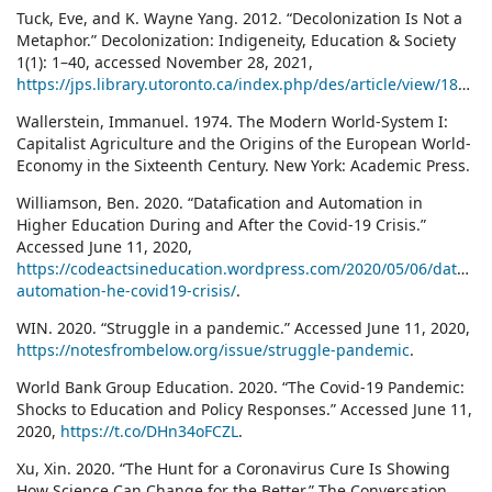
Tuck, Eve, and K. Wayne Yang. 2012. “Decolonization Is Not a
Metaphor.” Decolonization: Indigeneity, Education & Society
1(1): 1–40, accessed November 28, 2021,
https://jps.library.utoronto.ca/index.php/des/article/view/18630
.
Wallerstein, Immanuel. 1974. The Modern World-System I:
Capitalist Agriculture and the Origins of the European World-
Economy in the Sixteenth Century. New York: Academic Press.
Williamson, Ben. 2020. “Datafication and Automation in
Higher Education During and After the Covid-19 Crisis.”
Accessed June 11, 2020,
https://codeactsineducation.wordpress.com/2020/05/06/datafica
automation-he-covid19-crisis/
.
WIN. 2020. “Struggle in a pandemic.” Accessed June 11, 2020,
https://notesfrombelow.org/issue/struggle-pandemic
.
World Bank Group Education. 2020. “The Covid-19 Pandemic:
Shocks to Education and Policy Responses.” Accessed June 11,
2020,
https://t.co/DHn34oFCZL
.
Xu, Xin. 2020. “The Hunt for a Coronavirus Cure Is Showing
How Science Can Change for the Better.” The Conversation.