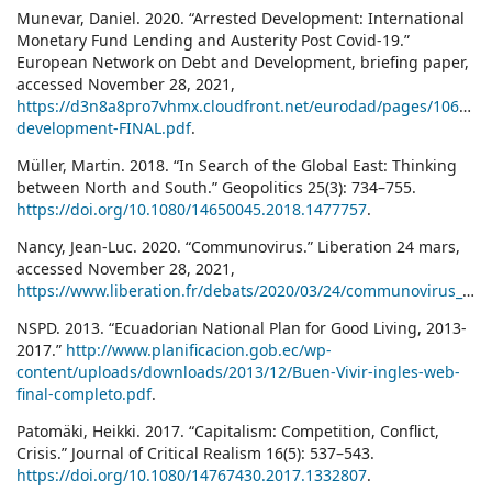
Munevar, Daniel. 2020. “Arrested Development: International
Monetary Fund Lending and Austerity Post Covid-19.”
European Network on Debt and Development, briefing paper,
accessed November 28, 2021,
https://d3n8a8pro7vhmx.cloudfront.net/eurodad/pages/1063/at
development-FINAL.pdf
.
Müller, Martin. 2018. “In Search of the Global East: Thinking
between North and South.” Geopolitics 25(3): 734–755.
https://doi.org/10.1080/14650045.2018.1477757
.
Nancy, Jean-Luc. 2020. “Communovirus.” Liberation 24 mars,
accessed November 28, 2021,
https://www.liberation.fr/debats/2020/03/24/communovirus_1782922
NSPD. 2013. “Ecuadorian National Plan for Good Living, 2013-
2017.”
http://www.planificacion.gob.ec/wp-
content/uploads/downloads/2013/12/Buen-Vivir-ingles-web-
final-completo.pdf
.
Patomäki, Heikki. 2017. “Capitalism: Competition, Conflict,
Crisis.” Journal of Critical Realism 16(5): 537–543.
https://doi.org/10.1080/14767430.2017.1332807
.