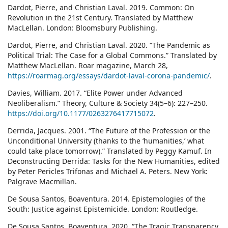
Dardot, Pierre, and Christian Laval. 2019. Common: On
Revolution in the 21st Century. Translated by Matthew
MacLellan. London: Bloomsbury Publishing.
Dardot, Pierre, and Christian Laval. 2020. “The Pandemic as
Political Trial: The Case for a Global Commons.” Translated by
Matthew MacLellan. Roar magazine, March 28,
https://roarmag.org/essays/dardot-laval-corona-pandemic/
.
Davies, William. 2017. “Elite Power under Advanced
Neoliberalism.” Theory, Culture & Society 34(5–6): 227–250.
https://doi.org/10.1177/0263276417715072
.
Derrida, Jacques. 2001. “The Future of the Profession or the
Unconditional University (thanks to the ‘humanities,’ what
could take place tomorrow).” Translated by Peggy Kamuf. In
Deconstructing Derrida: Tasks for the New Humanities, edited
by Peter Pericles Trifonas and Michael A. Peters. New York:
Palgrave Macmillan.
De Sousa Santos, Boaventura. 2014. Epistemologies of the
South: Justice against Epistemicide. London: Routledge.
De Sousa Santos, Boaventura. 2020. “The Tragic Transparency