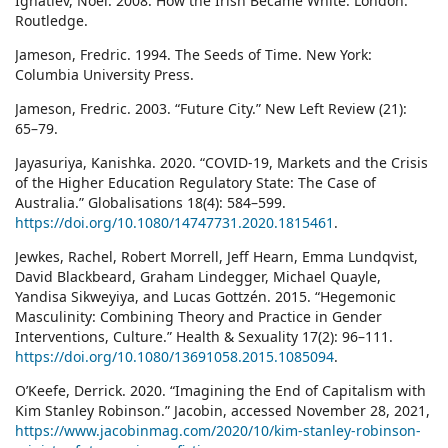
Ignatiev, Noel. 2008. How the Irish Became White. London:
Routledge.
Jameson, Fredric. 1994. The Seeds of Time. New York:
Columbia University Press.
Jameson, Fredric. 2003. “Future City.” New Left Review (21):
65–79.
Jayasuriya, Kanishka. 2020. “COVID-19, Markets and the Crisis
of the Higher Education Regulatory State: The Case of
Australia.” Globalisations 18(4): 584–599.
https://doi.org/10.1080/14747731.2020.1815461
.
Jewkes, Rachel, Robert Morrell, Jeff Hearn, Emma Lundqvist,
David Blackbeard, Graham Lindegger, Michael Quayle,
Yandisa Sikweyiya, and Lucas Gottzén. 2015. “Hegemonic
Masculinity: Combining Theory and Practice in Gender
Interventions, Culture.” Health & Sexuality 17(2): 96–111.
https://doi.org/10.1080/13691058.2015.1085094
.
O’Keefe, Derrick. 2020. “Imagining the End of Capitalism with
Kim Stanley Robinson.” Jacobin, accessed November 28, 2021,
https://www.jacobinmag.com/2020/10/kim-stanley-robinson-