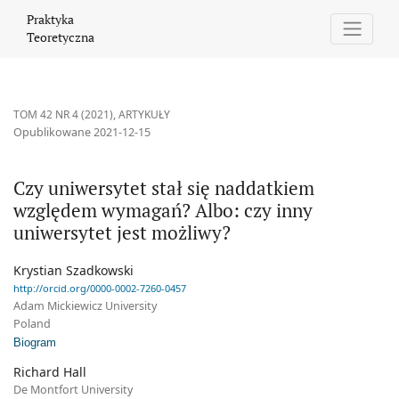
Czy uniwersytet stał się naddatkiem względem wymagań? Albo: c
Praktyka
Teoretyczna
TOM 42 NR 4 (2021)
,
ARTYKUŁY
Opublikowane 2021-12-15
Czy uniwersytet stał się naddatkiem
względem wymagań? Albo: czy inny
uniwersytet jest możliwy?
Krystian Szadkowski
http://orcid.org/0000-0002-7260-0457
Adam Mickiewicz University
Poland
Biogram
Richard Hall
De Montfort University