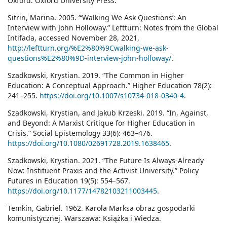
Oxford: Oxford University Press.
Sitrin, Marina. 2005. “‘Walking We Ask Questions’: An
Interview with John Holloway.” Leftturn: Notes from the Global
Intifada, accessed November 28, 2021,
http://leftturn.org/%E2%80%9Cwalking-we-ask-
questions%E2%80%9D-interview-john-holloway/
.
Szadkowski, Krystian. 2019. “The Common in Higher
Education: A Conceptual Approach.” Higher Education 78(2):
241–255.
https://doi.org/10.1007/s10734-018-0340-4
.
Szadkowski, Krystian, and Jakub Krzeski. 2019. “In, Against,
and Beyond: A Marxist Critique for Higher Education in
Crisis.” Social Epistemology 33(6): 463–476.
https://doi.org/10.1080/02691728.2019.1638465
.
Szadkowski, Krystian. 2021. “The Future Is Always-Already
Now: Instituent Praxis and the Activist University.” Policy
Futures in Education 19(5): 554–567.
https://doi.org/10.1177/14782103211003445
.
Temkin, Gabriel. 1962. Karola Marksa obraz gospodarki
komunistycznej. Warszawa: Książka i Wiedza.