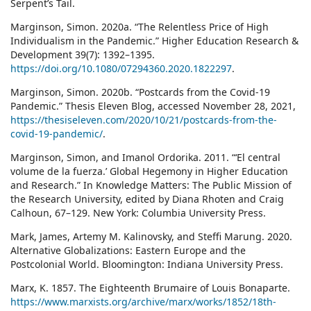
Serpent’s Tail.
Marginson, Simon. 2020a. “The Relentless Price of High
Individualism in the Pandemic.” Higher Education Research &
Development 39(7): 1392–1395.
https://doi.org/10.1080/07294360.2020.1822297
.
Marginson, Simon. 2020b. “Postcards from the Covid-19
Pandemic.” Thesis Eleven Blog, accessed November 28, 2021,
https://thesiseleven.com/2020/10/21/postcards-from-the-
covid-19-pandemic/
.
Marginson, Simon, and Imanol Ordorika. 2011. “‘El central
volume de la fuerza.’ Global Hegemony in Higher Education
and Research.” In Knowledge Matters: The Public Mission of
the Research University, edited by Diana Rhoten and Craig
Calhoun, 67–129. New York: Columbia University Press.
Mark, James, Artemy M. Kalinovsky, and Steffi Marung. 2020.
Alternative Globalizations: Eastern Europe and the
Postcolonial World. Bloomington: Indiana University Press.
Marx, K. 1857. The Eighteenth Brumaire of Louis Bonaparte.
https://www.marxists.org/archive/marx/works/1852/18th-