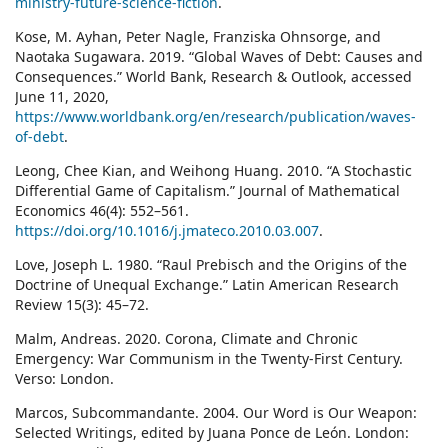
ministry-future-science-fiction
.
Kose, M. Ayhan, Peter Nagle, Franziska Ohnsorge, and
Naotaka Sugawara. 2019. “Global Waves of Debt: Causes and
Consequences.” World Bank, Research & Outlook, accessed
June 11, 2020,
https://www.worldbank.org/en/research/publication/waves-
of-debt
.
Leong, Chee Kian, and Weihong Huang. 2010. “A Stochastic
Differential Game of Capitalism.” Journal of Mathematical
Economics 46(4): 552–561.
https://doi.org/10.1016/j.jmateco.2010.03.007
.
Love, Joseph L. 1980. “Raul Prebisch and the Origins of the
Doctrine of Unequal Exchange.” Latin American Research
Review 15(3): 45–72.
Malm, Andreas. 2020. Corona, Climate and Chronic
Emergency: War Communism in the Twenty-First Century.
Verso: London.
Marcos, Subcommandante. 2004. Our Word is Our Weapon:
Selected Writings, edited by Juana Ponce de León. London: