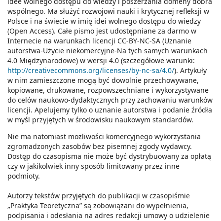
idee wolnego dostępu do wiedzy i poszerzania domeny dobra
wspólnego. Ma służyć rozwojowi nauki i krytycznej refleksji w
Polsce i na świecie w imię idei wolnego dostępu do wiedzy
(Open Access). Całe pismo jest udostępniane za darmo w
Internecie na warunkach licencji CC-BY-NC-SA (Uznanie
autorstwa-Użycie niekomercyjne-Na tych samych warunkach
4.0 Międzynarodowe) w wersji 4.0 (szczegółowe warunki:
http://creativecommons.org/licenses/by-nc-sa/4.0/
). Artykuły
w nim zamieszczone mogą być dowolnie przechowywane,
kopiowane, drukowane, rozpowszechniane i wykorzystywane
do celów naukowo-dydaktycznych przy zachowaniu warunków
licencji. Apelujemy tylko o uznanie autorstwa i podanie źródła
w myśl przyjętych w środowisku naukowym standardów.
Nie ma natomiast możliwości komercyjnego wykorzystania
zgromadzonych zasobów bez pisemnej zgody wydawcy.
Dostęp do czasopisma nie może być dystrybuowany za opłatą
czy w jakikolwiek inny sposób limitowany przez inne
podmioty.
Autorzy tekstów przyjętych do publikacji w czasopiśmie
„Praktyka Teoretyczna” są zobowiązani do wypełnienia,
podpisania i odesłania na adres redakcji umowy o udzielenie