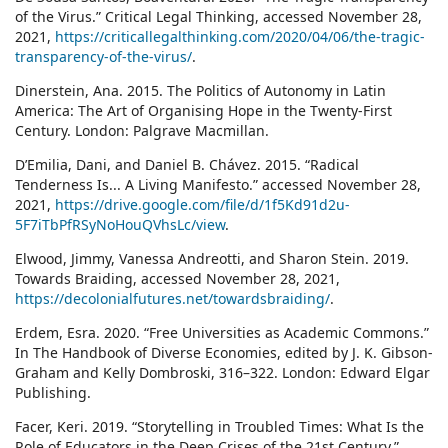
of the Virus.” Critical Legal Thinking, accessed November 28,
2021,
https://criticallegalthinking.com/2020/04/06/the-tragic-
transparency-of-the-virus/
.
Dinerstein, Ana. 2015. The Politics of Autonomy in Latin
America: The Art of Organising Hope in the Twenty-First
Century. London: Palgrave Macmillan.
D’Emilia, Dani, and Daniel B. Chávez. 2015. “Radical
Tenderness Is... A Living Manifesto.” accessed November 28,
2021,
https://drive.google.com/file/d/1f5Kd91d2u-
5F7iTbPfRSyNoHouQVhsLc/view
.
Elwood, Jimmy, Vanessa Andreotti, and Sharon Stein. 2019.
Towards Braiding, accessed November 28, 2021,
https://decolonialfutures.net/towardsbraiding/
.
Erdem, Esra. 2020. “Free Universities as Academic Commons.”
In The Handbook of Diverse Economies, edited by J. K. Gibson-
Graham and Kelly Dombroski, 316–322. London: Edward Elgar
Publishing.
Facer, Keri. 2019. “Storytelling in Troubled Times: What Is the
Role of Educators in the Deep Crises of the 21st Century.”