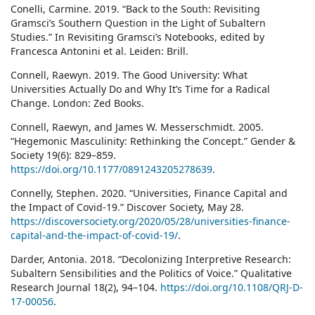
Conelli, Carmine. 2019. “Back to the South: Revisiting
Gramsci’s Southern Question in the Light of Subaltern
Studies.” In Revisiting Gramsci’s Notebooks, edited by
Francesca Antonini et al. Leiden: Brill.
Connell, Raewyn. 2019. The Good University: What
Universities Actually Do and Why It’s Time for a Radical
Change. London: Zed Books.
Connell, Raewyn, and James W. Messerschmidt. 2005.
“Hegemonic Masculinity: Rethinking the Concept.” Gender &
Society 19(6): 829–859.
https://doi.org/10.1177/0891243205278639
.
Connelly, Stephen. 2020. “Universities, Finance Capital and
the Impact of Covid-19.” Discover Society, May 28.
https://discoversociety.org/2020/05/28/universities-finance-
capital-and-the-impact-of-covid-19/
.
Darder, Antonia. 2018. “Decolonizing Interpretive Research:
Subaltern Sensibilities and the Politics of Voice.” Qualitative
Research Journal 18(2), 94–104.
https://doi.org/10.1108/QRJ-D-
17-00056
.