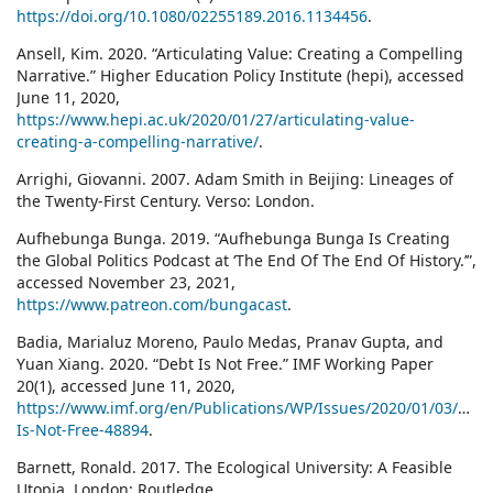
https://doi.org/10.1080/02255189.2016.1134456
.
Ansell, Kim. 2020. “Articulating Value: Creating a Compelling
Narrative.” Higher Education Policy Institute (hepi), accessed
June 11, 2020,
https://www.hepi.ac.uk/2020/01/27/articulating-value-
creating-a-compelling-narrative/
.
Arrighi, Giovanni. 2007. Adam Smith in Beijing: Lineages of
the Twenty-First Century. Verso: London.
Aufhebunga Bunga. 2019. “Aufhebunga Bunga Is Creating
the Global Politics Podcast at ‘The End Of The End Of History.’”,
accessed November 23, 2021,
https://www.patreon.com/bungacast
.
Badia, Marialuz Moreno, Paulo Medas, Pranav Gupta, and
Yuan Xiang. 2020. “Debt Is Not Free.” IMF Working Paper
20(1), accessed June 11, 2020,
https://www.imf.org/en/Publications/WP/Issues/2020/01/03/Debt
Is-Not-Free-48894
.
Barnett, Ronald. 2017. The Ecological University: A Feasible
Utopia. London: Routledge.