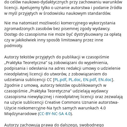
do celów naukowo-dydaktycznych przy zachowaniu warunków
licencji. Apelujemy tylko o uznanie autorstwa i podanie źródła
w myśl przyjętych w środowisku naukowym standardów.
Nie ma natomiast możliwości komercyjnego wykorzystania
zgromadzonych zasobów bez pisemnej zgody wydawcy.
Dostęp do czasopisma nie może być dystrybuowany za opłatą
czy w jakikolwiek inny sposób limitowany przez inne
podmioty.
Autorzy tekstów przyjętych do publikacji w czasopiśmie
„Praktyka Teoretyczna” są zobowiązani do wypełnienia,
podpisania i odesłania na adres redakcji umowy o udzielenie
nieodpłatnej licencji do utworów, z zobowiązaniem do
udzielania sublicencji CC [
PL.pdf
,
PL.doc
,
EN.pdf
,
EN.doc
].
Zgodnie z umową, autorzy tekstów opublikowanych w
czasopiśmie „Praktyka Teoretyczna” udzielają wydawcy
czasopisma niewyłącznej i nieodpłatnej licencji oraz zezwalają
na użycie sublicencji Creative Commons Uznanie autorstwa-
Użycie niekomercyjne-Na tych samych warunkach 4.0
Międzynarodowe (
CC-BY-NC-SA 4.0
).
Autorzy zachowują prawa do dalszego, swobodnego