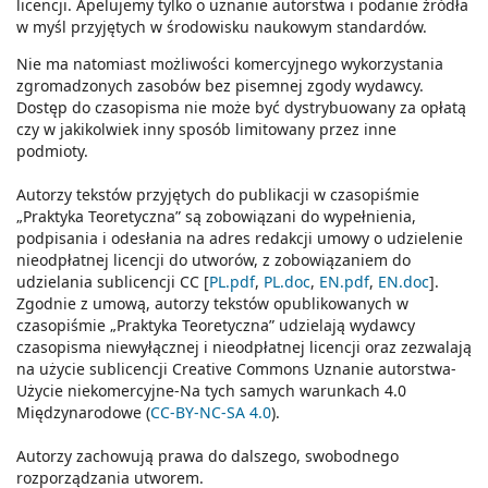
licencji. Apelujemy tylko o uznanie autorstwa i podanie źródła
w myśl przyjętych w środowisku naukowym standardów.
Nie ma natomiast możliwości komercyjnego wykorzystania
zgromadzonych zasobów bez pisemnej zgody wydawcy.
Dostęp do czasopisma nie może być dystrybuowany za opłatą
czy w jakikolwiek inny sposób limitowany przez inne
podmioty.
Autorzy tekstów przyjętych do publikacji w czasopiśmie
„Praktyka Teoretyczna” są zobowiązani do wypełnienia,
podpisania i odesłania na adres redakcji umowy o udzielenie
nieodpłatnej licencji do utworów, z zobowiązaniem do
udzielania sublicencji CC [
PL.pdf
,
PL.doc
,
EN.pdf
,
EN.doc
].
Zgodnie z umową, autorzy tekstów opublikowanych w
czasopiśmie „Praktyka Teoretyczna” udzielają wydawcy
czasopisma niewyłącznej i nieodpłatnej licencji oraz zezwalają
na użycie sublicencji Creative Commons Uznanie autorstwa-
Użycie niekomercyjne-Na tych samych warunkach 4.0
Międzynarodowe (
CC-BY-NC-SA 4.0
).
Autorzy zachowują prawa do dalszego, swobodnego
rozporządzania utworem.