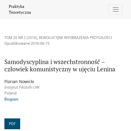
Samodyscyplina i wszechstronność – człowiek komunistyczny w u
Praktyka
Teoretyczna
TOM 20 NR 2 (2016)
,
REWOLUCYJNE WYOBRAŻENIA PRZYSZŁOŚCI
Opublikowane 2016-06-15
Samodyscyplina i wszechstronność –
człowiek komunistyczny w ujęciu Lenina
Florian Nowicki
Instytut Filozofii UW
Poland
Biogram
PDF