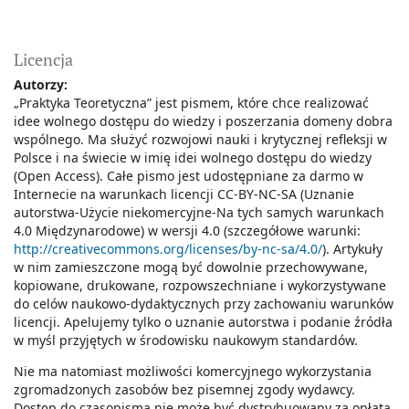
Licencja
Autorzy:
„Praktyka Teoretyczna” jest pismem, które chce realizować
idee wolnego dostępu do wiedzy i poszerzania domeny dobra
wspólnego. Ma służyć rozwojowi nauki i krytycznej refleksji w
Polsce i na świecie w imię idei wolnego dostępu do wiedzy
(Open Access). Całe pismo jest udostępniane za darmo w
Internecie na warunkach licencji CC-BY-NC-SA (Uznanie
autorstwa-Użycie niekomercyjne-Na tych samych warunkach
4.0 Międzynarodowe) w wersji 4.0 (szczegółowe warunki:
http://creativecommons.org/licenses/by-nc-sa/4.0/
). Artykuły
w nim zamieszczone mogą być dowolnie przechowywane,
kopiowane, drukowane, rozpowszechniane i wykorzystywane
do celów naukowo-dydaktycznych przy zachowaniu warunków
licencji. Apelujemy tylko o uznanie autorstwa i podanie źródła
w myśl przyjętych w środowisku naukowym standardów.
Nie ma natomiast możliwości komercyjnego wykorzystania
zgromadzonych zasobów bez pisemnej zgody wydawcy.
Dostęp do czasopisma nie może być dystrybuowany za opłatą