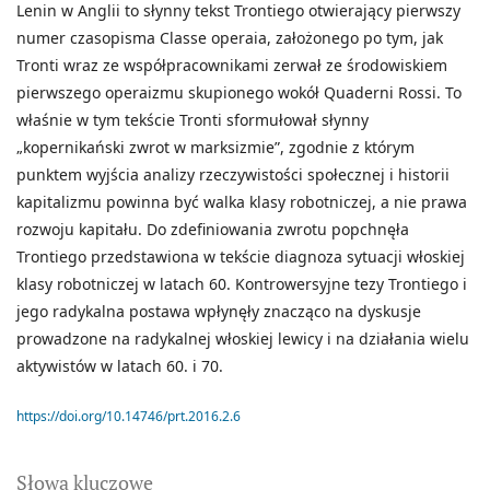
Lenin w Anglii to słynny tekst Trontiego otwierający pierwszy
numer czasopisma Classe operaia, założonego po tym, jak
Tronti wraz ze współpracownikami zerwał ze środowiskiem
pierwszego operaizmu skupionego wokół Quaderni Rossi. To
właśnie w tym tekście Tronti sformułował słynny
„kopernikański zwrot w marksizmie”, zgodnie z którym
punktem wyjścia analizy rzeczywistości społecznej i historii
kapitalizmu powinna być walka klasy robotniczej, a nie prawa
rozwoju kapitału. Do zdefiniowania zwrotu popchnęła
Trontiego przedstawiona w tekście diagnoza sytuacji włoskiej
klasy robotniczej w latach 60. Kontrowersyjne tezy Trontiego i
jego radykalna postawa wpłynęły znacząco na dyskusje
prowadzone na radykalnej włoskiej lewicy i na działania wielu
aktywistów w latach 60. i 70.
https://doi.org/10.14746/prt.2016.2.6
Słowa kluczowe