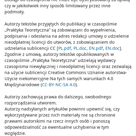
czy w jakikolwiek inny sposób limitowany przez inne
podmioty.
Autorzy tekstów przyjętych do publikacji w czasopiśmie
„Praktyka Teoretyczna” są zobowiązani do wypełnienia,
podpisania i odesłania na adres redakcji umowy o udzielenie
nieodpłatnej licencji do utworów, z zobowiązaniem do
udzielania sublicencji CC [
PL.pdf
,
PL.doc
,
EN.pdf
,
EN.doc
].
Zgodnie z umową, autorzy tekstów opublikowanych w
czasopiśmie „Praktyka Teoretyczna” udzielają wydawcy
czasopisma niewyłącznej i nieodpłatnej licencji oraz zezwalają
na użycie sublicencji Creative Commons Uznanie autorstwa-
Użycie niekomercyjne-Na tych samych warunkach 4.0
Międzynarodowe (
CC-BY-NC-SA 4.0
).
Autorzy zachowują prawa do dalszego, swobodnego
rozporządzania utworem.
Autorzy nadsyłanych artykułów powinni upewnić się, czy
wykorzystywane przez nich materiały nie są chronione
prawami autorskimi na rzecz innych osób i ponoszą
odpowiedzialność za ewentualne uchybienia w tym
względzie.