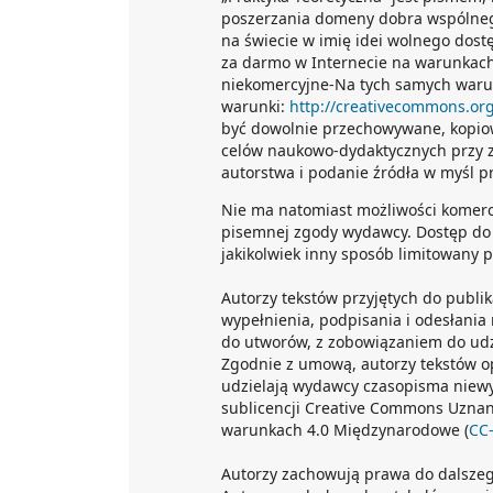
poszerzania domeny dobra wspólnego. 
na świecie w imię idei wolnego dost
za darmo w Internecie na warunkach
niekomercyjne-Na tych samych warun
warunki:
http://creativecommons.org
być dowolnie przechowywane, kopio
celów naukowo-dydaktycznych przy z
autorstwa i podanie źródła w myśl 
Nie ma natomiast możliwości komer
pisemnej zgody wydawcy. Dostęp do 
jakikolwiek inny sposób limitowany 
Autorzy tekstów przyjętych do publi
wypełnienia, podpisania i odesłania 
do utworów, z zobowiązaniem do udzi
Zgodnie z umową, autorzy tekstów o
udzielają wydawcy czasopisma niewyłą
sublicencji Creative Commons Uznan
warunkach 4.0 Międzynarodowe (
CC
Autorzy zachowują prawa do dalsze