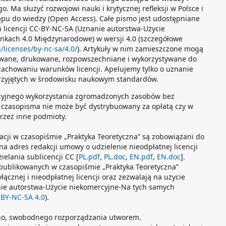
Ma służyć rozwojowi nauki i krytycznej refleksji w Polsce i
ępu do wiedzy (Open Access). Całe pismo jest udostępniane
 licencji CC-BY-NC-SA (Uznanie autorstwa-Użycie
kach 4.0 Międzynarodowe) w wersji 4.0 (szczegółowe
/licenses/by-nc-sa/4.0/
). Artykuły w nim zamieszczone mogą
wane, drukowane, rozpowszechniane i wykorzystywane do
achowaniu warunków licencji. Apelujemy tylko o uznanie
przyjętych w środowisku naukowym standardów.
cyjnego wykorzystania zgromadzonych zasobów bez
czasopisma nie może być dystrybuowany za opłatą czy w
przez inne podmioty.
kacji w czasopiśmie „Praktyka Teoretyczna” są zobowiązani do
na adres redakcji umowy o udzielenie nieodpłatnej licencji
elania sublicencji CC [
PL.pdf
,
PL.doc
,
EN.pdf
,
EN.doc
].
publikowanych w czasopiśmie „Praktyka Teoretyczna”
cznej i nieodpłatnej licencji oraz zezwalają na użycie
ie autorstwa-Użycie niekomercyjne-Na tych samych
-BY-NC-SA 4.0
).
go, swobodnego rozporządzania utworem.