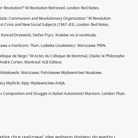
r Revolution?” W Revolution Retrieved. London: Red Notes.
r-State: Communism and Revolutionary Organization.” W Revolution
ist Crisis and New Social Subjects (1967–83). London: Red Notes.
Konrad Drzewicki, Stefan Frycz. Kraków: vis-à-vis/etiuda.
 prawa a marksizm. Tłum. Ludwika Lisiakiewicz. Warszawa: PWN.
itique de Negri.” W Actes du Colloque de Montreal, L’Italie: le Philosophe
André Corten. Montreal: VLB Editeur.
zek Kołakowski. Warszawa: Państwowe Wydawnictwo Naukowe.
acy Myślicki. Kęty: Wydawnictwo Antyk.
s Composition and Struggle in Italian Autonomist Marxism. London: Pluto
 które chce realizować idee wolnego dostępu do wiedzy i