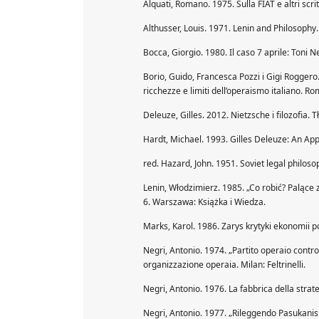
Alquati, Romano. 1975. Sulla FIAT e altri scritti
Althusser, Louis. 1971. Lenin and Philosoph
Bocca, Giorgio. 1980. Il caso 7 aprile: Toni Ne
Borio, Guido, Francesca Pozzi i Gigi Roggero.
ricchezze e limiti dell’operaismo italiano. R
Deleuze, Gilles. 2012. Nietzsche i filozofia
Hardt, Michael. 1993. Gilles Deleuze: An App
red. Hazard, John. 1951. Soviet legal philos
Lenin, Włodzimierz. 1985. „Co robić? Palące
6. Warszawa: Książka i Wiedza.
Marks, Karol. 1986. Zarys krytyki ekonomii 
Negri, Antonio. 1974. „Partito operaio contro
organizzazione operaia. Milan: Feltrinelli.
Negri, Antonio. 1976. La fabbrica della strat
Negri, Antonio. 1977. „Rileggendo Pasukanis: n