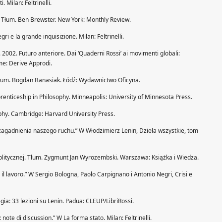
. Milan: Feltrinelli.
y. Tłum. Ben Brewster. New York: Monthly Review.
gri e la grande inquisizione. Milan: Feltrinelli.
 2002. Futuro anteriore. Dai ‘Quaderni Rossi’ ai movimenti globali:
ome: Derive Approdi.
. Tłum. Bogdan Banasiak. Łódź: Wydawnictwo Oficyna.
renticeship in Philosophy. Minneapolis: University of Minnesota Press.
ophy. Cambridge: Harvard University Press.
 zagadnienia naszego ruchu.” W Włodzimierz Lenin, Dzieła wszystkie, tom
politycznej. Tłum. Zygmunt Jan Wyrozembski. Warszawa: Książka i Wiedza.
 il lavoro.” W Sergio Bologna, Paolo Carpignano i Antonio Negri, Crisi e
egia: 33 lezioni su Lenin. Padua: CLEUP/LibriRossi.
ote di discussion.” W La forma stato. Milan: Feltrinelli.