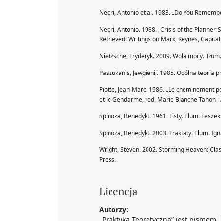
Negri, Antonio et al. 1983. „Do You Remembe
Negri, Antonio. 1988. „Crisis of the Planne
Retrieved: Writings on Marx, Keynes, Capital
Nietzsche, Fryderyk. 2009. Wola mocy. Tłum. 
Paszukanis, Jewgienij. 1985. Ogólna teoria
Piotte, Jean-Marc. 1986. „Le cheminement pol
et le Gendarme, red. Marie Blanche Tahon i 
Spinoza, Benedykt. 1961. Listy. Tłum. Les
Spinoza, Benedykt. 2003. Traktaty. Tłum. Ign
Wright, Steven. 2002. Storming Heaven: Clas
Press.
Licencja
Autorzy:
„Praktyka Teoretyczna” jest pismem,