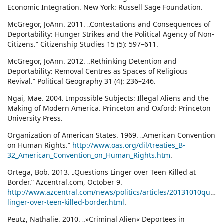
Economic Integration. New York: Russell Sage Foundation.
McGregor, JoAnn. 2011. „Contestations and Consequences of
Deportability: Hunger Strikes and the Political Agency of Non-
Citizens.” Citizenship Studies 15 (5): 597–611.
McGregor, JoAnn. 2012. „Rethinking Detention and
Deportability: Removal Centres as Spaces of Religious
Revival.” Political Geography 31 (4): 236–246.
Ngai, Mae. 2004. Impossible Subjects: Illegal Aliens and the
Making of Modern America. Princeton and Oxford: Princeton
University Press.
Organization of American States. 1969. „American Convention
on Human Rights.”
http://www.oas.org/dil/treaties_B-
32_American_Convention_on_Human_Rights.htm
.
Ortega, Bob. 2013. „Questions Linger over Teen Killed at
Border.” Azcentral.com, October 9.
http://www.azcentral.com/news/politics/articles/20131010questi
linger-over-teen-killed-border.html
.
Peutz, Nathalie. 2010. „»Criminal Alien« Deportees in