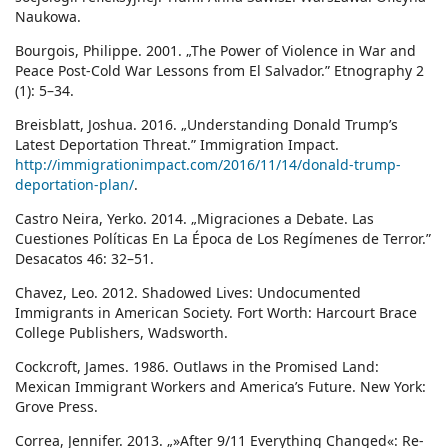
Naukowa.
Bourgois, Philippe. 2001. „The Power of Violence in War and
Peace Post-Cold War Lessons from El Salvador.” Etnography 2
(1): 5–34.
Breisblatt, Joshua. 2016. „Understanding Donald Trump’s
Latest Deportation Threat.” Immigration Impact.
http://immigrationimpact.com/2016/11/14/donald-trump-
deportation-plan/
.
Castro Neira, Yerko. 2014. „Migraciones a Debate. Las
Cuestiones Políticas En La Época de Los Regímenes de Terror.”
Desacatos 46: 32–51.
Chavez, Leo. 2012. Shadowed Lives: Undocumented
Immigrants in American Society. Fort Worth: Harcourt Brace
College Publishers, Wadsworth.
Cockcroft, James. 1986. Outlaws in the Promised Land:
Mexican Immigrant Workers and America’s Future. New York:
Grove Press.
Correa, Jennifer. 2013. „»After 9/11 Everything Changed«: Re-