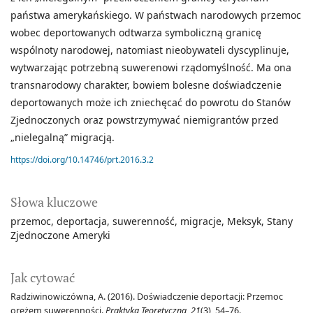
państwa amerykańskiego. W państwach narodowych przemoc
wobec deportowanych odtwarza symboliczną granicę
wspólnoty narodowej, natomiast nieobywateli dyscyplinuje,
wytwarzając potrzebną suwerenowi rządomyślność. Ma ona
transnarodowy charakter, bowiem bolesne doświadczenie
deportowanych może ich zniechęcać do powrotu do Stanów
Zjednoczonych oraz powstrzymywać niemigrantów przed
„nielegalną” migracją.
https://doi.org/10.14746/prt.2016.3.2
Słowa kluczowe
przemoc
deportacja
suwerenność
migracje
Meksyk
Stany
Zjednoczone Ameryki
Jak cytować
Radziwinowiczówna, A. (2016). Doświadczenie deportacji: Przemoc
orężem suwerenności.
Praktyka Teoretyczna
,
21
(3), 54–76.