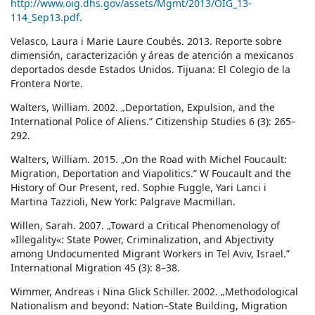
http://www.oig.dhs.gov/assets/Mgmt/2013/OIG_13-
114_Sep13.pdf
.
Velasco, Laura i Marie Laure Coubés. 2013. Reporte sobre
dimensión, caracterización y áreas de atención a mexicanos
deportados desde Estados Unidos. Tijuana: El Colegio de la
Frontera Norte.
Walters, William. 2002. „Deportation, Expulsion, and the
International Police of Aliens.” Citizenship Studies 6 (3): 265–
292.
Walters, William. 2015. „On the Road with Michel Foucault:
Migration, Deportation and Viapolitics.” W Foucault and the
History of Our Present, red. Sophie Fuggle, Yari Lanci i
Martina Tazzioli, New York: Palgrave Macmillan.
Willen, Sarah. 2007. „Toward a Critical Phenomenology of
»Illegality«: State Power, Criminalization, and Abjectivity
among Undocumented Migrant Workers in Tel Aviv, Israel.”
International Migration 45 (3): 8–38.
Wimmer, Andreas i Nina Glick Schiller. 2002. „Methodological
Nationalism and beyond: Nation–State Building, Migration