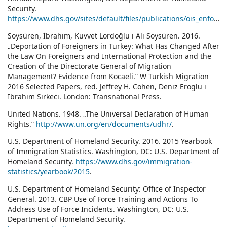
Security.
https://www.dhs.gov/sites/default/files/publications/ois_enforcement_ar_2013.pdf
Soysüren, İbrahim, Kuvvet Lordoğlu i Ali Soysüren. 2016.
„Deportation of Foreigners in Turkey: What Has Changed After
the Law On Foreigners and International Protection and the
Creation of the Directorate General of Migration
Management? Evidence from Kocaeli.” W Turkish Migration
2016 Selected Papers, red. Jeffrey H. Cohen, Deniz Eroglu i
Ibrahim Sirkeci. London: Transnational Press.
United Nations. 1948. „The Universal Declaration of Human
Rights.”
http://www.un.org/en/documents/udhr/
.
U.S. Department of Homeland Security. 2016. 2015 Yearbook
of Immigration Statistics. Washington, DC: U.S. Department of
Homeland Security.
https://www.dhs.gov/immigration-
statistics/yearbook/2015
.
U.S. Department of Homeland Security: Office of Inspector
General. 2013. CBP Use of Force Training and Actions To
Address Use of Force Incidents. Washington, DC: U.S.
Department of Homeland Security.