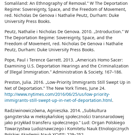
Somaliland: An Ethnography of Removal.” W The Deportation
Regime: Sovereignty, Space, and the Freedom of Movement,
red. Nicholas De Genova i Nathalie Peutz, Durham: Duke
University Press Books.
Peutz, Nathalie i Nicholas De Genova. 2010. „Introduction.” W
The Deportation Regime: Sovereignty, Space, and the
Freedom of Movement, red. Nicholas De Genova i Nathalie
Peutz, Durham: Duke University Press Books.
Pope, Paul i Terence Garrett. 2013. „America’s Homo Sacer:
Examining U.S. Deportation Hearings and the Criminalization
of Illegal Immigration.” Administration & Society, 167–186.
Preston, Julia. 2016. „Low-Priority Immigrants Still Swept Up in
Net of Deportation.” The New York Times, June 24.
http://www.nytimes.com/2016/06/25/us/low-priority-
immigrants-still-swept-up-in-net-of-deportation.html
.
Radziwinowiczówna, Agnieszka. 2014. „Subkultura
gangsterska w meksykańskiej społeczności transnarodowej
jako przykład transferu społecznego.” Lud: Organ Polskiego
Towarzystwa Ludoznawczego i Komitetu Nauk Etnologicznych
Polskiej Akademii Nauk XCVIII: 229–252.