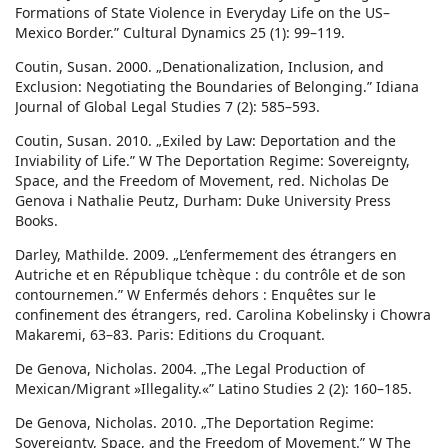
Formations of State Violence in Everyday Life on the US–
Mexico Border.” Cultural Dynamics 25 (1): 99–119.
Coutin, Susan. 2000. „Denationalization, Inclusion, and
Exclusion: Negotiating the Boundaries of Belonging.” Idiana
Journal of Global Legal Studies 7 (2): 585–593.
Coutin, Susan. 2010. „Exiled by Law: Deportation and the
Inviability of Life.” W The Deportation Regime: Sovereignty,
Space, and the Freedom of Movement, red. Nicholas De
Genova i Nathalie Peutz, Durham: Duke University Press
Books.
Darley, Mathilde. 2009. „L’enfermement des étrangers en
Autriche et en République tchèque : du contrôle et de son
contournemen.” W Enfermés dehors : Enquêtes sur le
confinement des étrangers, red. Carolina Kobelinsky i Chowra
Makaremi, 63–83. Paris: Editions du Croquant.
De Genova, Nicholas. 2004. „The Legal Production of
Mexican/Migrant »Illegality.«” Latino Studies 2 (2): 160–185.
De Genova, Nicholas. 2010. „The Deportation Regime:
Sovereignty, Space, and the Freedom of Movement.” W The