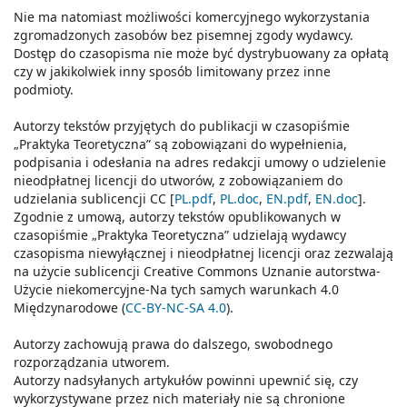
Nie ma natomiast możliwości komercyjnego wykorzystania
zgromadzonych zasobów bez pisemnej zgody wydawcy.
Dostęp do czasopisma nie może być dystrybuowany za opłatą
czy w jakikolwiek inny sposób limitowany przez inne
podmioty.
Autorzy tekstów przyjętych do publikacji w czasopiśmie
„Praktyka Teoretyczna” są zobowiązani do wypełnienia,
podpisania i odesłania na adres redakcji umowy o udzielenie
nieodpłatnej licencji do utworów, z zobowiązaniem do
udzielania sublicencji CC [
PL.pdf
,
PL.doc
,
EN.pdf
,
EN.doc
].
Zgodnie z umową, autorzy tekstów opublikowanych w
czasopiśmie „Praktyka Teoretyczna” udzielają wydawcy
czasopisma niewyłącznej i nieodpłatnej licencji oraz zezwalają
na użycie sublicencji Creative Commons Uznanie autorstwa-
Użycie niekomercyjne-Na tych samych warunkach 4.0
Międzynarodowe (
CC-BY-NC-SA 4.0
).
Autorzy zachowują prawa do dalszego, swobodnego
rozporządzania utworem.
Autorzy nadsyłanych artykułów powinni upewnić się, czy
wykorzystywane przez nich materiały nie są chronione