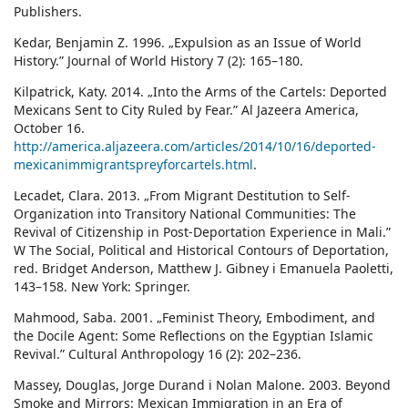
Publishers.
Kedar, Benjamin Z. 1996. „Expulsion as an Issue of World
History.” Journal of World History 7 (2): 165–180.
Kilpatrick, Katy. 2014. „Into the Arms of the Cartels: Deported
Mexicans Sent to City Ruled by Fear.” Al Jazeera America,
October 16.
http://america.aljazeera.com/articles/2014/10/16/deported-
mexicanimmigrantspreyforcartels.html
.
Lecadet, Clara. 2013. „From Migrant Destitution to Self-
Organization into Transitory National Communities: The
Revival of Citizenship in Post-Deportation Experience in Mali.”
W The Social, Political and Historical Contours of Deportation,
red. Bridget Anderson, Matthew J. Gibney i Emanuela Paoletti,
143–158. New York: Springer.
Mahmood, Saba. 2001. „Feminist Theory, Embodiment, and
the Docile Agent: Some Reflections on the Egyptian Islamic
Revival.” Cultural Anthropology 16 (2): 202–236.
Massey, Douglas, Jorge Durand i Nolan Malone. 2003. Beyond
Smoke and Mirrors: Mexican Immigration in an Era of