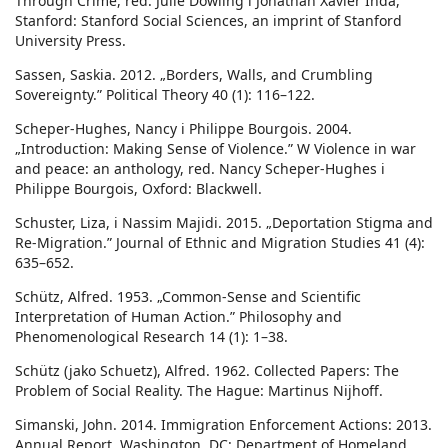
Through Crime, red. Julie Dowling i Jonathan Xavier Inda,
Stanford: Stanford Social Sciences, an imprint of Stanford
University Press.
Sassen, Saskia. 2012. „Borders, Walls, and Crumbling
Sovereignty.” Political Theory 40 (1): 116–122.
Scheper-Hughes, Nancy i Philippe Bourgois. 2004.
„Introduction: Making Sense of Violence.” W Violence in war
and peace: an anthology, red. Nancy Scheper-Hughes i
Philippe Bourgois, Oxford: Blackwell.
Schuster, Liza, i Nassim Majidi. 2015. „Deportation Stigma and
Re-Migration.” Journal of Ethnic and Migration Studies 41 (4):
635–652.
Schütz, Alfred. 1953. „Common-Sense and Scientific
Interpretation of Human Action.” Philosophy and
Phenomenological Research 14 (1): 1–38.
Schütz (jako Schuetz), Alfred. 1962. Collected Papers: The
Problem of Social Reality. The Hague: Martinus Nijhoff.
Simanski, John. 2014. Immigration Enforcement Actions: 2013.
Annual Report. Washington, DC: Department of Homeland