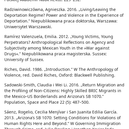
Radziwinowiczówna, Agnieszka. 2016. „Living/Leaving the
Deportation Regime? Power and Violence in the Experience of
Deportation.” Niepublikowana praca doktorska, Warszawa:
Uniwersytet Warszawski.
Ramírez Valenzuela, Emilia. 2012. „Young Victims, Young
Perpetrators? Anthropological Reflections on Agency and
Subjectivity among Mexican Youth in the »War against
Drugs«.” Niepublikowana praca magisterska. Sussex:
University of Sussex.
Riches, David. 1986. „Introduction.” W The Anthropology of
Violence, red. David Riches, Oxford: Blackwell Publishing.
Sadowski-Smith, Claudia i Wei Li. 2016. „Return Migration and
the Profiling of Non-Citizens: Highly Skilled BRIC Migrants in
the Mexico–US Borderlands and Arizona’s SB 1070.”
Population, Space and Place 22 (5): 487–500.
Sáenz, Rogelio, Cecilia Menjívar i San Juanita Edilia García.
2013. „Arizona’s SB 1070: Setting Conditions for Violations of
Human Rights Here and Beyond.” W Governing Immigration