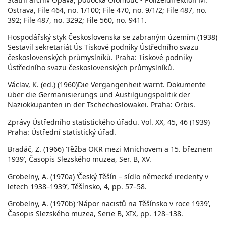
Ostrava, File 464, no. 1/100; File 470, no. 9/1/2; File 487, no.
392; File 487, no. 3292; File 560, no. 9411.
Hospodářský styk Československa se zabraným územím (1938)
Sestavil sekretariát Ús Tiskové podniky Ústředního svazu
československých průmyslníků. Praha: Tiskové podniky
Ústředního svazu československých průmyslníků.
Václav, K. (ed.) (1960)Die Vergangenheit warnt. Dokumente
über die Germanisierungs und Austilgungspolitik der
Naziokkupanten in der Tschechoslowakei. Praha: Orbis.
Zprávy Ústředního statistického úřadu. Vol. XX, 45, 46 (1939)
Praha: Ústřední statistický úřad.
Bradáč, Z. (1966) ‘Těžba OKR mezi Mnichovem a 15. březnem
1939’, Časopis Slezského muzea, Ser. B, XV.
Grobelny, A. (1970a) ‘Český Těšín – sídlo německé iredenty v
letech 1938–1939’, Těšínsko, 4, pp. 57–58.
Grobelny, A. (1970b) ‘Nápor nacistů na Těšínsko v roce 1939’,
Časopis Slezského muzea, Serie B, XIX, pp. 128–138.