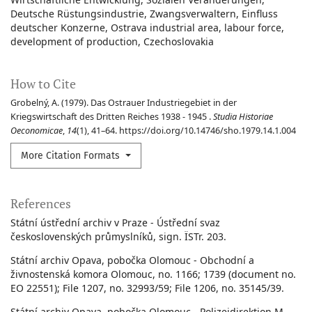
Deutsche Rüstungsindustrie
Zwangsverwaltern
Einfluss
deutscher Konzerne
Ostrava industrial area
labour force
development of production
Czechoslovakia
How to Cite
Grobelný, A. (1979). Das Ostrauer Industriegebiet in der
Kriegswirtschaft des Dritten Reiches 1938 - 1945 .
Studia Historiae
Oeconomicae
,
14
(1), 41–64. https://doi.org/10.14746/sho.1979.14.1.004
More Citation Formats
References
Státní ústřední archiv v Praze - Ústřední svaz
československých průmyslníků, sign. ÏSTr. 203.
Státní archiv Opava, pobočka Olomouc - Obchodní a
živnostenská komora Olomouc, no. 1166; 1739 (document no.
EO 22551); File 1207, no. 32993/59; File 1206, no. 35145/39.
Státní archiv Opava, pobočka Olomouc - Polizeidirektion M.