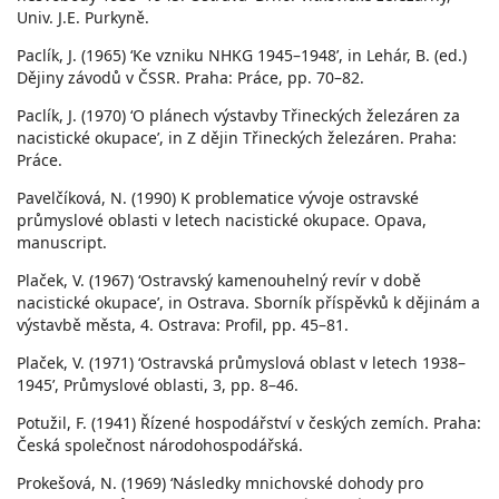
Univ. J.E. Purkyně.
Paclík, J. (1965) ‘Ke vzniku NHKG 1945–1948’, in Lehár, B. (ed.)
Dějiny závodů v ČSSR. Praha: Práce, pp. 70–82.
Paclík, J. (1970) ‘O plánech výstavby Třineckých železáren za
nacistické okupace’, in Z dějin Třineckých železáren. Praha:
Práce.
Pavelčíková, N. (1990) K problematice vývoje ostravské
průmyslové oblasti v letech nacistické okupace. Opava,
manuscript.
Plaček, V. (1967) ‘Ostravský kamenouhelný revír v době
nacistické okupace’, in Ostrava. Sborník příspěvků k dějinám a
výstavbě města, 4. Ostrava: Profil, pp. 45–81.
Plaček, V. (1971) ‘Ostravská průmyslová oblast v letech 1938–
1945’, Průmyslové oblasti, 3, pp. 8–46.
Potužil, F. (1941) Řízené hospodářství v českých zemích. Praha:
Česká společnost národohospodářská.
Prokešová, N. (1969) ‘Následky mnichovské dohody pro