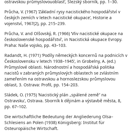
ostravskou průmyslovouoblast’, Slezský sborník, pp. 1–30.
Průcha, V. (1967) ‘Základní rysy nacistického hospodářství v
českých zemích v letech nacistické okupace’, Historie a
vojenství, 1967(2), pp. 215–239.
Průcha, V. and Olšovský, R. (1966) ‘Vliv nacistické okupace na
československé hospodářství’, in Nacistická okupace Evropy.
Praha: Naše vojsko, pp. 43–103.
Radandt, H. (1971) ‘Podíly německých koncernů na podnicích v
Československu v letech 1938–1945’, in Grobelny, A. (ed.)
Průmyslové oblasti. Národnostní a hospodářská politika
nacistů v zabraných průmyslových oblastech se zvlástním
zameřením na ostravskou a hornoslezskou průmyslovou
oblast, 3. Ostrava: Profil, pp. 154–203.
Sládek, O. (1975) ‘Nacistický plán „spálené země“ na
Ostravsku’, Ostrava. Sborník k dějinám a výstavbě města, 8,
pp. 67–102.
Die wirtschaftliche Bedeutung der Angliederung Olsa–
Schlesiens an Polen (1938) Königsberg: Institut für
Osteuropäische Wirtschaft.