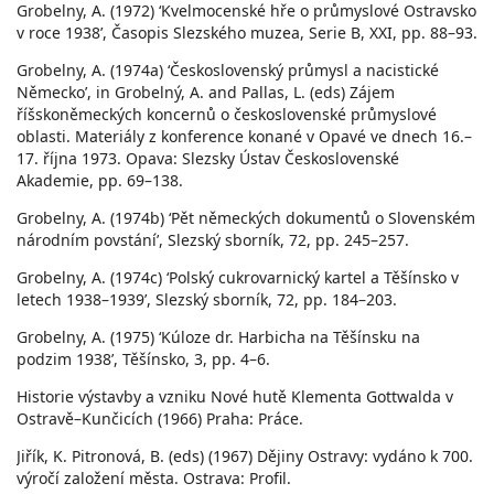
Grobelny, A. (1972) ‘Kvelmocenské hře o průmyslové Ostravsko
v roce 1938’, Časopis Slezského muzea, Serie B, XXI, pp. 88–93.
Grobelny, A. (1974a) ‘Československý průmysl a nacistické
Německo’, in Grobelný, A. and Pallas, L. (eds) Zájem
říšskoněmeckých koncernů o československé průmyslové
oblasti. Materiály z konference konané v Opavé ve dnech 16.–
17. října 1973. Opava: Slezsky Ústav Československé
Akademie, pp. 69–138.
Grobelny, A. (1974b) ‘Pět německých dokumentů o Slovenském
národním povstání’, Slezský sborník, 72, pp. 245–257.
Grobelny, A. (1974c) ‘Polský cukrovarnický kartel a Těšínsko v
letech 1938–1939’, Slezský sborník, 72, pp. 184–203.
Grobelny, A. (1975) ‘Kúloze dr. Harbicha na Těšínsku na
podzim 1938’, Těšínsko, 3, pp. 4–6.
Historie výstavby a vzniku Nové hutě Klementa Gottwalda v
Ostravě–Kunčicích (1966) Praha: Práce.
Jiřík, K. Pitronová, B. (eds) (1967) Dějiny Ostravy: vydáno k 700.
výročí založení města. Ostrava: Profil.