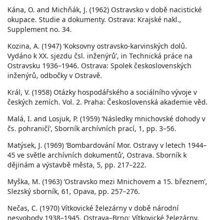
Kána, O. and Michňák, J. (1962) Ostravsko v době nacistické
okupace. Studie a dokumenty. Ostrava: Krajské nakl.,
Supplement no. 34.
Kozina, A. (1947) ‘Koksovny ostravsko-karvinských dolů.
Vydáno k XX. sjezdu čsl. inženýrů’, in Technická práce na
Ostravsku 1936–1946. Ostrava: Spolek československých
inženýrů, odbočky v Ostravě.
Král, V. (1958) Otázky hospodářského a sociálního vývoje v
českých zemích. Vol. 2. Praha: Československá akademie věd.
Malá, I. and Losjuk, P. (1959) ‘Následky mnichovské dohody v
čs. pohraničí’, Sborník archívních prací, 1, pp. 3–56.
Matýsek, J. (1969) ‘Bombardování Mor. Ostravy v letech 1944–
45 ve světle archívních dokumentů’, Ostrava. Sborník k
dějinám a výstavbě města, 5, pp. 217–222.
Myška, M. (1963) ‘Ostravsko mezi Mnichovem a 15. březnem’,
Slezský sborník, 61, Opava, pp. 257–276.
Nečas, C. (1970) Vítkovické železárny v době národní
nesvobody 1938–1945. Ostrava–Brno: Vítkovické železárny,