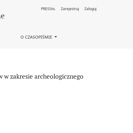
PRESSto.
Zarejestruj
Zaloguj
ctwa kulturowego w roku 2023
ne
O CZASOPIŚMIE
w w zakresie archeologicznego