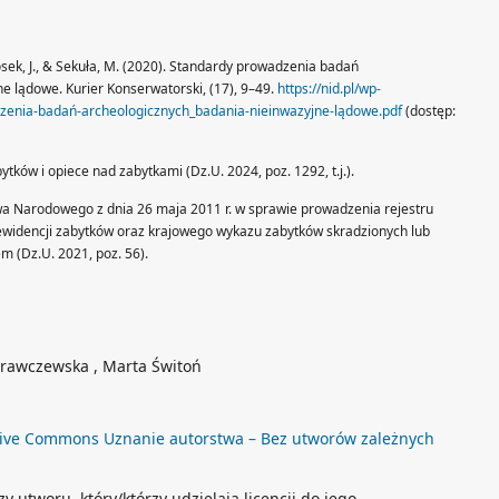
osek, J., & Sekuła, M. (2020). Standardy prowadzenia badań
ne lądowe. Kurier Konserwatorski, (17), 9–49.
https://nid.pl/wp-
enia-badań-archeologicznych_badania-nieinwazyjne-lądowe.pdf
(dostęp:
ytków i opiece nad zabytkami (Dz.U. 2024, poz. 1292, t.j.).
twa Narodowego z dnia 26 maja 2011 r. w sprawie prowadzenia rejestru
 ewidencji zabytków oraz krajowego wykazu zabytków skradzionych lub
m (Dz.U. 2021, poz. 56).
Krawczewska , Marta Świtoń
ive Commons Uznanie autorstwa – Bez utworów zależnych
 utworu, który/którzy udzielają licencji do jego