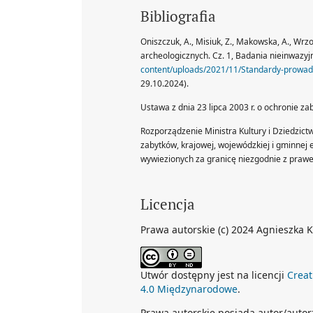
Bibliografia
Oniszczuk, A., Misiuk, Z., Makowska, A., Wrz
archeologicznych. Cz. 1, Badania nieinwazyj
content/uploads/2021/11/Standardy-prowadz
29.10.2024).
Ustawa z dnia 23 lipca 2003 r. o ochronie zab
Rozporządzenie Ministra Kultury i Dziedzic
zabytków, krajowej, wojewódzkiej i gminnej
wywiezionych za granicę niezgodnie z prawe
Licencja
Prawa autorskie (c) 2024 Agnieszka 
Utwór dostępny jest na licencji
Creat
4.0 Międzynarodowe
.
Prawa autorskie posiada autor/autorzy