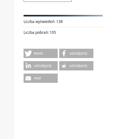
Liczba wyświetleń:
138
Liczba pobrań:
105
tweet
udostępnij
udostępnij
udostępnij
mail