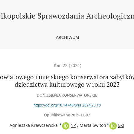
kiego konserwatora zabytków w zakresie archeologicznego dziedzi
lkopolskie Sprawozdania Archeologicz
ARCHIWUM
Tom 23 (2024)
owiatowego i miej­skiego konserwatora zabytkó
dziedzictwa kulturowego w roku 2023
DONIESIENIA KONSERWATORSKIE
https://doi.org/10.14746/wsa.2024.23.18
Opublikowane 2025-11-07
+
+
Agnieszka Krawczewska
Marta Świtoń