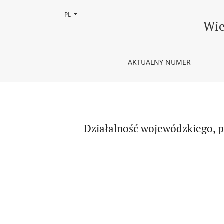
Zmień język, obecnie wybrany to:
PL
Działalność wojewódzkiego, powiatowego i miej­s
Wie
AKTUALNY NUMER
Działalność wojewódzkiego, p