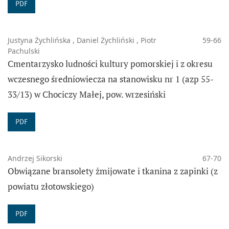
PDF
Justyna Żychlińska , Daniel Żychliński , Piotr
59-66
Pachulski
Cmentarzysko ludności kultury pomorskiej i z okresu
wczesnego średniowiecza na stanowisku nr 1 (azp 55-
33/13) w Chociczy Małej, pow. wrzesiński
PDF
Andrzej Sikorski
67-70
Obwiązane bransolety żmijowate i tkanina z zapinki (z
powiatu złotowskiego)
PDF