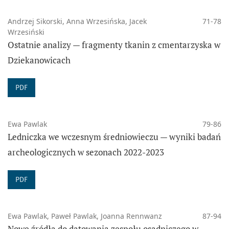
Andrzej Sikorski, Anna Wrzesińska, Jacek
71-78
Wrzesiński
Ostatnie analizy — fragmenty tkanin z cmentarzyska w
Dziekanowicach
PDF
Ewa Pawlak
79-86
Ledniczka we wczesnym średniowieczu — wyniki badań
archeologicznych w sezonach 2022-2023
PDF
Ewa Pawlak, Paweł Pawlak, Joanna Rennwanz
87-94
Nowe źródła do datowania zespołu osadniczego w