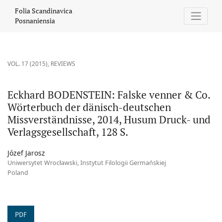
Eckhard BODENSTEIN: Falske venner &amp; Co. Wörterbuch der d
Folia Scandinavica
Posnaniensia
VOL. 17 (2015)
,
REVIEWS
Eckhard BODENSTEIN: Falske venner & Co.
Wörterbuch der dänisch-deutschen
Missverständnisse, 2014, Husum Druck- und
Verlagsgesellschaft, 128 S.
Józef Jarosz
Uniwersytet Wrocławski, Instytut Filologii Germańskiej
Poland
PDF