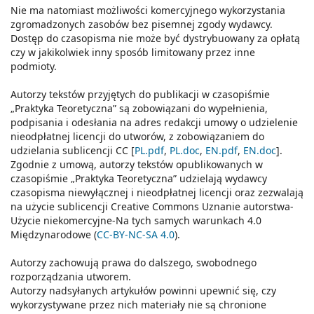
Nie ma natomiast możliwości komercyjnego wykorzystania
zgromadzonych zasobów bez pisemnej zgody wydawcy.
Dostęp do czasopisma nie może być dystrybuowany za opłatą
czy w jakikolwiek inny sposób limitowany przez inne
podmioty.
Autorzy tekstów przyjętych do publikacji w czasopiśmie
„Praktyka Teoretyczna” są zobowiązani do wypełnienia,
podpisania i odesłania na adres redakcji umowy o udzielenie
nieodpłatnej licencji do utworów, z zobowiązaniem do
udzielania sublicencji CC [
PL.pdf
,
PL.doc
,
EN.pdf
,
EN.doc
].
Zgodnie z umową, autorzy tekstów opublikowanych w
czasopiśmie „Praktyka Teoretyczna” udzielają wydawcy
czasopisma niewyłącznej i nieodpłatnej licencji oraz zezwalają
na użycie sublicencji Creative Commons Uznanie autorstwa-
Użycie niekomercyjne-Na tych samych warunkach 4.0
Międzynarodowe (
CC-BY-NC-SA 4.0
).
Autorzy zachowują prawa do dalszego, swobodnego
rozporządzania utworem.
Autorzy nadsyłanych artykułów powinni upewnić się, czy
wykorzystywane przez nich materiały nie są chronione