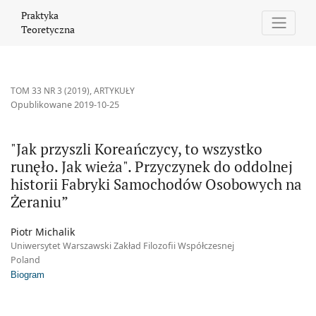
&quot;Jak przyszli Koreańczycy, to wszystko runęło. Jak wieża&
Praktyka
Teoretyczna
TOM 33 NR 3 (2019)
,
ARTYKUŁY
Opublikowane 2019-10-25
"Jak przyszli Koreańczycy, to wszystko
runęło. Jak wieża". Przyczynek do oddolnej
historii Fabryki Samochodów Osobowych na
Żeraniu”
Piotr Michalik
Uniwersytet Warszawski Zakład Filozofii Współczesnej
Poland
Biogram