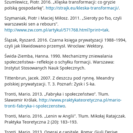
Szumlewicz, Piotr. 2016. „Klęska transformacji: co gryzie
polską gospodarkę”.
http://strajk.eu/kleska-transformacji/
.
Szymaniak, Piotr i Maciej Miłosz. 2011. „Sieroty po fso, czyli
warszawski sen a rebours”.
http://www.zw.com.pl/artykul/571768.html?print=tak
.
Ślązak, Ryszard. 2016. Czarna księga prywatyzacji 1988–1994,
czyli jak likwidowano przemysł. Wrocław: Wektory.
Świda-Ziemba, Hanna. 1990. Mechanizmy zniewalania
społeczeństwa– refleksje o schyłku formacji. Warszawa:
Instytut Stosowanych Nauk Społecznych.
Tittenbrun, Jacek. 2007. Z deszczu pod rynnę. Meandry
polskiej prywatyzacji. T. 3. Poznań: Zysk i S-ka.
Tronti, Mario. 2013. „Fabryka i społeczeństwo”. Tłum.
Sławomir Królak.
http://www.praktykateoretyczna.pl/mario-
tronti-fabryka-i-spoleczenstwo
.
Tronti, Mario. 2016. „Lenin w Anglii”. Tłum. Mikołaj Ratajczak.
Praktyka Teoretyczna 2 (20): 183–193.
Tronti, Mario. 2013. Operai e capitale. Roma: Giuli Derive