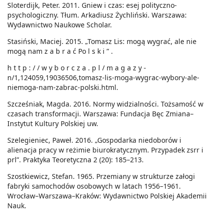
Sloterdijk, Peter. 2011. Gniew i czas: esej polityczno-
psychologiczny. Tłum. Arkadiusz Żychliński. Warszawa:
Wydawnictwo Naukowe Scholar.
Stasiński, Maciej. 2015. „Tomasz Lis: mogą wygrać, ale nie
mogą nam z a b r a ć Po l s k i ” .
h t t p : / / w y b o r c z a . p l / m a g a z y -
n/1,124059,19036506,tomasz-lis-moga-wygrac-wybory-ale-
niemoga-nam-zabrac-polski.html.
Szcześniak, Magda. 2016. Normy widzialności. Tożsamość w
czasach transformacji. Warszawa: Fundacja Bęc Zmiana–
Instytut Kultury Polskiej uw.
Szelegieniec, Paweł. 2016. „Gospodarka niedoborów i
alienacja pracy w reżimie biurokratycznym. Przypadek zsrr i
prl”. Praktyka Teoretyczna 2 (20): 185–213.
Szostkiewicz, Stefan. 1965. Przemiany w strukturze załogi
fabryki samochodów osobowych w latach 1956–1961.
Wrocław–Warszawa–Kraków: Wydawnictwo Polskiej Akademii
Nauk.