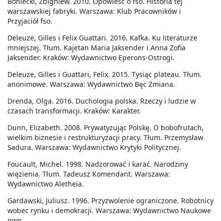
Boniecki, Zbigniew. 2010. Opowieść o fso. Historia tej
warszawskiej fabryki. Warszawa: Klub Pracowników i
Przyjaciół fso.
Deleuze, Gilles i Felix Guattari. 2016. Kafka. Ku literaturze
mniejszej. Tłum. Kajetan Maria Jaksender i Anna Zofia
Jaksender. Kraków: Wydawnictwo Eperons-Ostrogi.
Deleuze, Gilles i Guattari, Felix. 2015. Tysiąc plateau. Tłum.
anonimowe. Warszawa: Wydawnictwo Bęc Zmiana.
Drenda, Olga. 2016. Duchologia polska. Rzeczy i ludzie w
czasach transformacji. Kraków: Karakter.
Dunn, Elizabeth. 2008. Prywatyzując Polskę. O bobofrutach,
wielkim biznesie i restrukturyzacji pracy. Tłum. Przemysław
Sadura. Warszawa: Wydawnictwo Krytyki Politycznej.
Foucault, Michel. 1998. Nadzorować i karać. Narodziny
więzienia. Tłum. Tadeusz Komendant. Warszawa:
Wydawnictwo Aletheia.
Gardawski, Juliusz. 1996. Przyzwolenie ograniczone. Robotnicy
wobec rynku i demokracji. Warszawa: Wydawnictwo Naukowe
pwn.