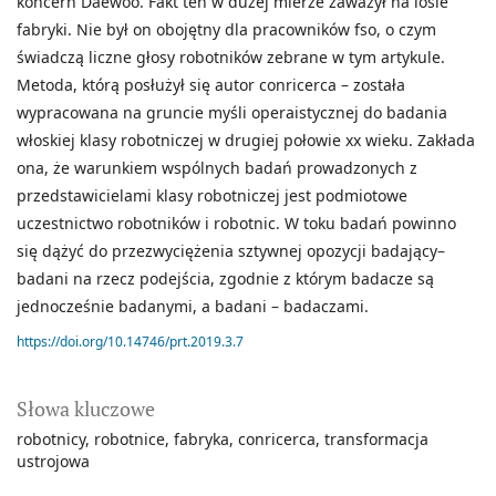
koncern Daewoo. Fakt ten w dużej mierze zaważył na losie
fabryki. Nie był on obojętny dla pracowników fso, o czym
świadczą liczne głosy robotników zebrane w tym artykule.
Metoda, którą posłużył się autor conricerca – została
wypracowana na gruncie myśli operaistycznej do badania
włoskiej klasy robotniczej w drugiej połowie xx wieku. Zakłada
ona, że warunkiem wspólnych badań prowadzonych z
przedstawicielami klasy robotniczej jest podmiotowe
uczestnictwo robotników i robotnic. W toku badań powinno
się dążyć do przezwyciężenia sztywnej opozycji badający–
badani na rzecz podejścia, zgodnie z którym badacze są
jednocześnie badanymi, a badani – badaczami.
https://doi.org/10.14746/prt.2019.3.7
Słowa kluczowe
robotnicy
robotnice
fabryka
conricerca
transformacja
ustrojowa