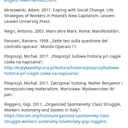
engels/1848/manifest.html
.
Mrozowicki, Adam. 2011. Coping with Social Change. Life
Strategies of Workers in Poland’s New Capitalism. Leuven:
Leuven University Press.
Negri, Antonio. 2003. Marx oltre Marx. Roma: Manifestolibri.
Panzieri, Raniero. 1958. „Sette tesi sulla questione del
controllo operaio”. Mondo Operaio 11.
Pospiszyl, Michał. 2017. „Pospiszyl: ludowa historia prl ciągle
czeka na napisanie”,
http://krytykapolityczna.pl/kultura/historia/pospiszylludowa-
historia-prl-ciagle-czeka-na-napisanie/
.
Pospiszyl, Michał. 2017. Zatrzymać historię. Walter Benjamin i
mniejszościowy materializm. Warszawa: Wydawnictwo ibl
pan.
Roggero, Gigi. 2011. „Organized Spontaneity: Class Struggle,
Workers Autonomy and Soviets in Italy”.
https://libcom.org/history/organized-spontaniety-class-
struggle-workers-autonomy-sovietsitaly-gigi-roggero
.