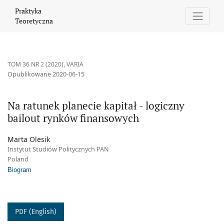
Na ratunek planecie kapitał - logiczny bailout rynków finansowy
Praktyka
Teoretyczna
TOM 36 NR 2 (2020)
,
VARIA
Opublikowane 2020-06-15
Na ratunek planecie kapitał - logiczny
bailout rynków finansowych
Marta Olesik
Instytut Studiów Politycznych PAN
Poland
Biogram
PDF (English)