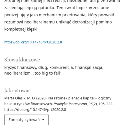
złożonej i delikatnej sieci relacji, niezbędnej dla przetrwania
zasiedlającego ją gatunku. Ten zwrot logiczny zostanie
poniżej ujęty jako mechanizm przetrwania, który pozwolił
rozumowi neoliberalnemu uniknąć detronizacji pomimo
kompletnej klęski.
https://doi.org/10.14746/prt2020.2.8
Słowa kluczowe
kryzys finansowy
dług
konkurencja
finansjalizacja
neoliberalizm
„too big to fail”
Jak cytować
Marta Olesik, M. O. (2020). Na ratunek planecie kapitał - logiczny
bailout rynków finansowych.
Praktyka Teoretyczna
,
36
(2), 195–222.
https://doi.org/10.14746/prt2020.2.8
Formaty cytowań