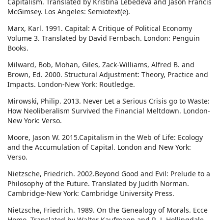
Capitalism. Translated by Kristina Lebedeva and Jason Francis
McGimsey. Los Angeles: Semiotext(e).
Marx, Karl. 1991. Capital: A Critique of Political Economy
Volume 3. Translated by David Fernbach. London: Penguin
Books.
Milward, Bob, Mohan, Giles, Zack-Williams, Alfred B. and
Brown, Ed. 2000. Structural Adjustment: Theory, Practice and
Impacts. London-New York: Routledge.
Mirowski, Philip. 2013. Never Let a Serious Crisis go to Waste:
How Neoliberalism Survived the Financial Meltdown. London-
New York: Verso.
Moore, Jason W. 2015.Capitalism in the Web of Life: Ecology
and the Accumulation of Capital. London and New York:
Verso.
Nietzsche, Friedrich. 2002.Beyond Good and Evil: Prelude to a
Philosophy of the Future. Translated by Judith Norman.
Cambridge-New York: Cambridge University Press.
Nietzsche, Friedrich. 1989. On the Genealogy of Morals. Ecce
Homo. Translated by Walter Kaufmann and R. J. Hollingdale.