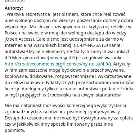
Autorzy:
„Praktyka Teoretyczna” jest pismem, które chce realizować
idee wolnego dostępu do wiedzy i poszerzania domeny dobra
wspólnego. Ma służyć rozwojowi nauki i krytycznej refleksji w
Polsce i na świecie w imię idei wolnego dostępu do wiedzy
(Open Access). Całe pismo jest udostępniane za darmo w
Internecie na warunkach licencji CC-BY-NC-SA (Uznanie
autorstwa-Użycie niekomercyjne-Na tych samych warunkach
4.0 Międzynarodowe) w wersji 4.0 (szczegółowe warunki:
http://creativecommons.org/licenses/by-nc-sa/4.0/
). Artykuły
w nim zamieszczone mogą być dowolnie przechowywane,
kopiowane, drukowane, rozpowszechniane i wykorzystywane
do celów naukowo-dydaktycznych przy zachowaniu warunków
licencji. Apelujemy tylko o uznanie autorstwa i podanie źródła
w myśl przyjętych w środowisku naukowym standardów.
Nie ma natomiast możliwości komercyjnego wykorzystania
zgromadzonych zasobów bez pisemnej zgody wydawcy.
Dostęp do czasopisma nie może być dystrybuowany za opłatą
czy w jakikolwiek inny sposób limitowany przez inne
podmioty.