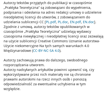
Autorzy tekstów przyjętych do publikacji w czasopiśmie
„Praktyka Teoretyczna” są zobowiązani do wypełnienia,
podpisania i odesłania na adres redakcji umowy o udzielenie
nieodpłatnej licencji do utworów, z zobowiązaniem do
udzielania sublicencji CC [
PL.pdf
,
PL.doc
,
EN.pdf
,
EN.doc
].
Zgodnie z umową, autorzy tekstów opublikowanych w
czasopiśmie „Praktyka Teoretyczna” udzielają wydawcy
czasopisma niewyłącznej i nieodpłatnej licencji oraz zezwalają
na użycie sublicencji Creative Commons Uznanie autorstwa-
Użycie niekomercyjne-Na tych samych warunkach 4.0
Międzynarodowe (
CC-BY-NC-SA 4.0
).
Autorzy zachowują prawa do dalszego, swobodnego
rozporządzania utworem.
Autorzy nadsyłanych artykułów powinni upewnić się, czy
wykorzystywane przez nich materiały nie są chronione
prawami autorskimi na rzecz innych osób i ponoszą
odpowiedzialność za ewentualne uchybienia w tym
względzie.