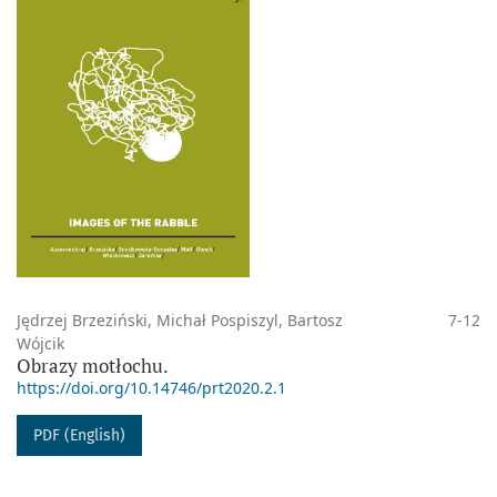
Jędrzej Brzeziński, Michał Pospiszyl, Bartosz
7-12
Wójcik
Obrazy motłochu.
https://doi.org/10.14746/prt2020.2.1
PDF (English)