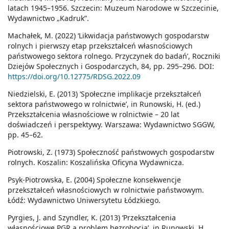
latach 1945–1956. Szczecin: Muzeum Narodowe w Szczecinie,
Wydawnictwo „Kadruk”.
Machałek, M. (2022) ‘Likwidacja państwowych gospodarstw
rolnych i pierwszy etap przekształceń własnościowych
państwowego sektora rolnego. Przyczynek do badań’, Roczniki
Dziejów Społecznych i Gospodarczych, 84, pp. 295–296. DOI:
https://doi.org/10.12775/RDSG.2022.09
Niedzielski, E. (2013) ‘Społeczne implikacje przekształceń
sektora państwowego w rolnictwie’, in Runowski, H. (ed.)
Przekształcenia własnościowe w rolnictwie – 20 lat
doświadczeń i perspektywy. Warszawa: Wydawnictwo SGGW,
pp. 45–62.
Piotrowski, Z. (1973) Społeczność państwowych gospodarstw
rolnych. Koszalin: Koszalińska Oficyna Wydawnicza.
Psyk-Piotrowska, E. (2004) Społeczne konsekwencje
przekształceń własnościowych w rolnictwie państwowym.
Łódź: Wydawnictwo Uniwersytetu Łódzkiego.
Pyrgies, J. and Szyndler, K. (2013) ‘Przekształcenia
własnościowe PGR a problem bezrobocia’, in Runowski, H.