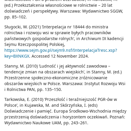
(ed.) Przekształcenia własnościowe w rolnictwie – 20 lat
doświadczeń i perspektywy. Warszawa: Wydawnictwo SGGW,
pp. 85–102.
Sługocki, W. (2021) ‘Interpelacja nr 18444 do ministra
rolnictwa i rozwoju wsi w sprawie byłych pracowników
państwowych gospodarstw rolnych’, in Archiwum IX kadencji
Sejmu Rzeczpospolitej Polskiej,
https://www.sejm.gov.pl/sejm9.nsf/InterpelacjaTresc.xsp?
key=BXNKGX
. Accessed 12 November 2024.
Stanny, M. (2010) ‘Ludność i jej aktywność zawodowa –
tendencje zmian na obszarach wiejskich’, in Stanny, M. (ed.)
Przestrzenne społeczno-ekonomiczne zróżnicowanie
obszarów wiejskich w Polsce. Warszawa: Instytut Rozwoju Wsi
i Rolnictwa PAN, pp. 135–150.
Tarkowska, E. (2010) ‘Przeszłość i teraźniejszość PGR-ów w
Polsce’, in Kujawska, M. and Skórzyńska, I. (eds)
Doświadczenie i pamięć. Europa Środkowo-Wschodnia między
przestrzenią doświadczenia i horyzontem oczekiwań. Poznań:
Wydawnictwo Naukowe UAM, pp. 243–261.