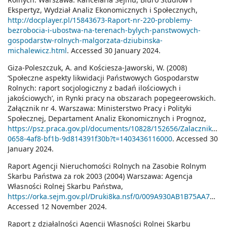
Ekspertyz, Wydział Analiz Ekonomicznych i Społecznych,
http://docplayer.pl/15843673-Raport-nr-220-problemy-
bezrobocia-i-ubostwa-na-terenach-bylych-panstwowych-
gospodarstw-rolnych-malgorzata-dziubinska-
michalewicz.html
. Accessed 30 January 2024.
Giza-Poleszczuk, A. and Kościesza-Jaworski, W. (2008)
‘Społeczne aspekty likwidacji Państwowych Gospodarstw
Rolnych: raport socjologiczny z badań ilościowych i
jakościowych’, in Rynki pracy na obszarach popegeerowskich.
Załącznik nr 4. Warszawa: Ministerstwo Pracy i Polityki
Społecznej, Departament Analiz Ekonomicznych i Prognoz,
https://psz.praca.gov.pl/documents/10828/152656/Zalacznik_pg
0658-4af8-bf1b-9d814391f30b?t=1403436116000
. Accessed 30
January 2024.
Raport Agencji Nieruchomości Rolnych na Zasobie Rolnym
Skarbu Państwa za rok 2003 (2004) Warszawa: Agencja
Własności Rolnej Skarbu Państwa,
https://orka.sejm.gov.pl/Druki8ka.nsf/0/009A930AB1B75AA7C1258191003FCC23/$file/1797.pdf
Accessed 12 November 2024.
Raport z działalności Agencji Własności Rolnej Skarbu