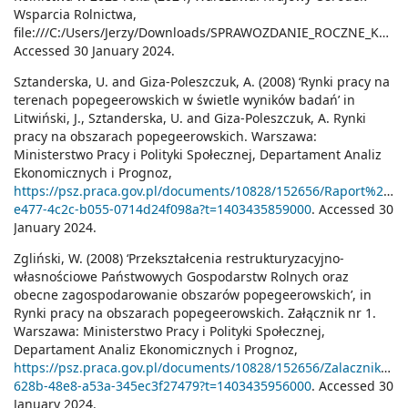
Wsparcia Rolnictwa,
file:///C:/Users/Jerzy/Downloads/SPRAWOZDANIE_ROCZNE_KOWR
Accessed 30 January 2024.
Sztanderska, U. and Giza-Poleszczuk, A. (2008) ‘Rynki pracy na
terenach popegeerowskich w świetle wyników badań’ in
Litwiński, J., Sztanderska, U. and Giza-Poleszczuk, A. Rynki
pracy na obszarach popegeerowskich. Warszawa:
Ministerstwo Pracy i Polityki Społecznej, Departament Analiz
Ekonomicznych i Prognoz,
https://psz.praca.gov.pl/documents/10828/152656/Raport%
e477-4c2c-b055-0714d24f098a?t=1403435859000
. Accessed 30
January 2024.
Zgliński, W. (2008) ‘Przekształcenia restrukturyzacyjno-
własnościowe Państwowych Gospodarstw Rolnych oraz
obecne zagospodarowanie obszarów popegeerowskich’, in
Rynki pracy na obszarach popegeerowskich. Załącznik nr 1.
Warszawa: Ministerstwo Pracy i Polityki Społecznej,
Departament Analiz Ekonomicznych i Prognoz,
https://psz.praca.gov.pl/documents/10828/152656/Zalacznik_pg
628b-48e8-a53a-345ec3f27479?t=1403435956000
. Accessed 30
January 2024.