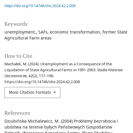
https://doi.org/10.14746/sho.2024.42.2.008
Keywords
unemployment,
SAFs
economic transformation
former State
Agricultural Farm areas
How to Cite
Machałek, M. (2024). Unemployment as a Consequence of the
Liquidation of State Agricultural Farms in 1991-2003.
Studia Historiae
Oeconomicae
,
42
(2), 177–196.
https://doi.org/10.14746/sho.2024.42.2.008
More Citation Formats
References
Dziubińska-Michalewicz, M. (2004) Problemy bezrobocia i
ubóstwa na terenie byłych Państwowych Gospodarstw
Rolnych. Warszawa: Kancelaria Sejmu, Biuro Studiów i