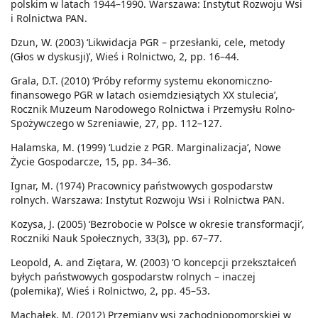
polskim w latach 1944–1990. Warszawa: Instytut Rozwoju Wsi
i Rolnictwa PAN.
Dzun, W. (2003) ‘Likwidacja PGR – przesłanki, cele, metody
(Głos w dyskusji)’, Wieś i Rolnictwo, 2, pp. 16–44.
Grala, D.T. (2010) ‘Próby reformy systemu ekonomiczno-
finansowego PGR w latach osiemdziesiątych XX stulecia’,
Rocznik Muzeum Narodowego Rolnictwa i Przemysłu Rolno-
Spożywczego w Szreniawie, 27, pp. 112–127.
Halamska, M. (1999) ‘Ludzie z PGR. Marginalizacja’, Nowe
Życie Gospodarcze, 15, pp. 34–36.
Ignar, M. (1974) Pracownicy państwowych gospodarstw
rolnych. Warszawa: Instytut Rozwoju Wsi i Rolnictwa PAN.
Kozysa, J. (2005) ‘Bezrobocie w Polsce w okresie transformacji’,
Roczniki Nauk Społecznych, 33(3), pp. 67–77.
Leopold, A. and Ziętara, W. (2003) ‘O koncepcji przekształceń
byłych państwowych gospodarstw rolnych – inaczej
(polemika)’, Wieś i Rolnictwo, 2, pp. 45–53.
Machałek, M. (2012) Przemiany wsi zachodniopomorskiej w