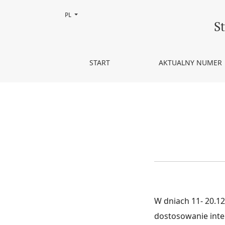
Zmień język, obecnie wybrany to:
PL
Aktualizacja platformy PRESSto
S
START
AKTUALNY NUMER
W dniach 11- 20.1
dostosowanie inter