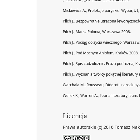
Mickiewicz A., Prelekcje paryskie. Wybór, t. I
Pilch J., Bezpowrotnie utracona leworęcznoś
Pilch J., Marsz Polonia, Warszawa 2008.
Pilch J., Pociąg do życia wiecznego, Warszaw
Pilch J., Pod Mocnym Aniołem, Kraków 2008.
Pilch J., Spis cudzołożnic. Proza podróżna, K
Pilch J., Wyznania twórcy pokątnej literatury
Warchala M., Rousseau, Diderot i narodziny a
Wellek R., Warren A., Teoria literatury, tłu
Licencja
Prawa autorskie (c) 2016 Tomasz Na