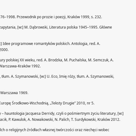
 1976–1998. Przewodnik po prozie i poezji, Kraków 1999, s. 232.
zapytania, [w:] M. Dąbrowski, Literatura polska 1945–1995. Główne
w:] Idee programowe romantyków polskich. Antologia, red. A.
2000.
atury polskiej XX wieku, red. A. Brodzka, M. Puchalska, M. Semczuk, A.
-Warszawa-Kraków 1992.
, tłum. A. Szymanowski, [w:] U. Eco, Imię róży, tłum. A. Szymanowski,
ki, Warszawa 1969.
a Europę Środkowo-Wschodnią, „Teksty Drugie” 2010, nr 5.
– hauntologia Jacquesa Derridy, czyli o pośmiertnym życiu literatury, [w:]
cik, P. Kawulok, A. Nowakowski, N. Palich, T. Surdykowski, Kraków 2012.
ilch o religijnych źródłach własnej twórczości oraz niechęci wobec