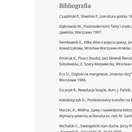
Bibliografia
Czapliński P., Śliwiński P., Literatura polska
Dąbrowski M., Postmodernizm: fakty i znaki 
zjawiska, Warszawa 1997.
Dembowski E., Kilka słów o pojęciu poezji, [
Kowalczykowa, Wrocław-Warszawa-Kraków 
Dmitruk K., Pisarz [hasło], [w:] Słownik liter
Sobolewska, E. Szary-Matywiecka, Wrocław
Eco U., Dopiski na marginesie „Imienia róży”
Warszawa 1988.
Escarpit R., Rewolucja książki, tłum. J. Pańs
Kołodziejczyk D., Postkolonialny transfer n
Marzec A., Widma, zjawy i nawiedzone teksty 
Wymiary powrotu w literaturze, red. M. Garba
Michalski C., Ewangelicki stan ducha. Jerzy P
„Kaczorów”, „Dziennik” 25–26.04.2009.