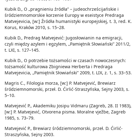
Kubik D., O „pragnieniu źródła” – judeochrześcijańskie i
śródziemnomorskie korzenie Europy w eseistyce Predraga
Matvejevicia, [w:] Źródła humanistyki europejskiej, t. 3, red. K.
Korus, Kraków 2010, s. 15–28.
Kubik D., Predrag Matvejević: Jugosłowianin na emigracji,
czyli między azylem i egzylem, „Pamiętnik Słowiański” 2011/2,
t. LXI, s. 127–145.
Kubik D., O potrzebie tożsamości w czasach nowoczesnych:
tożsamość kulturowa Zbigniewa Herberta i Predraga
Matvejevicia, „Pamiętnik Słowiański” 2009, t. LIX, z. 1, s. 33–53.
Magris C., Filologia morza, [w:] P. Matvejević, Brewiarz
śródziemnomorski, przeł. D. Ćirlić-Straszyńska, Sejny 2003, s.
5–10.
Matvejević P., Akademiku Josipu Vidmaru (Zagreb, 28. II 1983),
[w:] P. Matvejević, Otvorena pisma. Moralne vježbe, Zagreb
1985, s. 73–79.
Matvejević P., Brewiarz śródziemnomorski, przeł. D. Ćirlić-
Straszyńska, Sejny 2003.