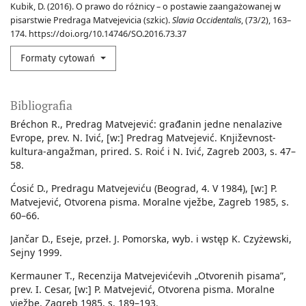
Kubik, D. (2016). O prawo do różnicy – o postawie zaangażowanej w
pisarstwie Predraga Matvejevicia (szkic).
Slavia Occidentalis
, (73/2), 163–
174. https://doi.org/10.14746/SO.2016.73.37
Formaty cytowań
Bibliografia
Bréchon R., Predrag Matvejević: građanin jedne nenalazive
Evrope, prev. N. Ivić, [w:] Predrag Matvejević. Književnost-
kultura-angažman, prired. S. Roić i N. Ivić, Zagreb 2003, s. 47–
58.
Ćosić D., Predragu Matvejeviću (Beograd, 4. V 1984), [w:] P.
Matvejević, Otvorena pisma. Moralne vježbe, Zagreb 1985, s.
60–66.
Jančar D., Eseje, przeł. J. Pomorska, wyb. i wstęp K. Czyżewski,
Sejny 1999.
Kermauner T., Recenzija Matvejevićevih „Otvorenih pisama”,
prev. I. Cesar, [w:] P. Matvejević, Otvorena pisma. Moralne
vježbe, Zagreb 1985, s. 189–193.