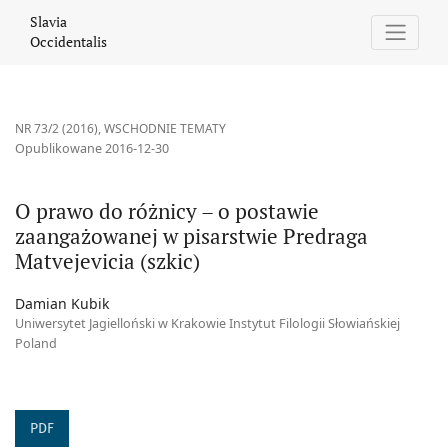
O prawo do różnicy – o postawie zaangażowanej w pisarstwie Pre
Slavia
Occidentalis
NR 73/2 (2016)
,
WSCHODNIE TEMATY
Opublikowane 2016-12-30
O prawo do różnicy – o postawie
zaangażowanej w pisarstwie Predraga
Matvejevicia (szkic)
Damian Kubik
Uniwersytet Jagielloński w Krakowie Instytut Filologii Słowiańskiej
Poland
PDF