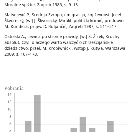
Moralne vježbe, Zagreb 1985, s. 9–13.
Matvejević P., Srednja Evropa, emigracija, književnost: Josef
Škvorecký, [w:] J. Škvorecký, Mirákl: politički krimić, predgovor
M. Kundera, prijev. D. Ruljančić, Zagreb 1987, s. 511–517.
Ostolski A., Lewica po stronie prawdy, [w:] S. Žižek, Kruchy
absolut. Czyli dlaczego warto walczyć o chrześcijańskie
dziedzictwo, przeł. M. Kropiwnicki, wstęp J. Kutyła, Warszawa
2009, s. 167–173.
Pobrania