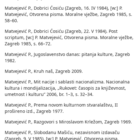
Matvejević P., Dobrici Ćosiću (Zagreb, 16. IV 1984), [w:] P.
Matvejević, Otvorena pisma. Moralne vježbe, Zagreb 1985, s.
58–60.
Matvejević P., Dobrici Ćosiću (Zagreb, 22. V 1984). Post
scriptum, [w:] P. Matvejević, Otvorena pisma. Moralne vježbe,
Zagreb 1985, s. 66–72.
Matvejević P., Jugoslavenstvo danas: pitanja kulture, Zagreb
1982.
Matvejević P., Kruh naš, Zagreb 2009.
Matvejević P., Mit nacije i sablasti nacionalizma. Nacionalna
kultura i mondijalizacija, „Rukovet: časopis za književnost,
umetnost i kulturu” 2006, br. 1–3, s. 32–34.
Matvejević P., Prema novom kulturnom stvaralaštvu, II
prošireno izd., Zagreb 1977.
Matvejević P., Razgovori s Miroslavom Krležom, Zagreb 1969.
Matvejević P., Slobodanu Mašiću, nezavisnom izdavaču
(Zagreb, 9. V 1985), [w:] P. Matvejević, Otvorena pisma.