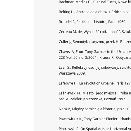
Bachman-Medick D., Cultural Turns, Nowe kie
Belting H., Antropologia obrazu. Szkice o nau
Braudel F., Écrits sur l’histoire, Paris 1969.
Certeau M. de, Wynaleźć codzienność. Sztuki 
Culler J., Semiotyka turyzmu, przeł. H. Bacz
Chavez A, From Tony Garnier to the Urban Mu
223 (vol. 56, no. 3/2004), Krauss R., Optycz
Lash S., Refleksyjność i jej sobowtóry: strukt
Warszawa 2009.
Lefebvre H., La révolution urbaine, Paris 197
Leśniewski N., Miasto i jego miejsca. Próba
red. A. Zeidler-Janiszewska, Poznań 1997.
Nora P., Między pamięcią a historią, przeł. P
Pawłowicz K.K., Tony Garnier. Pionier urban
Piotrowski P., On Spatial Arts or Horizontal A