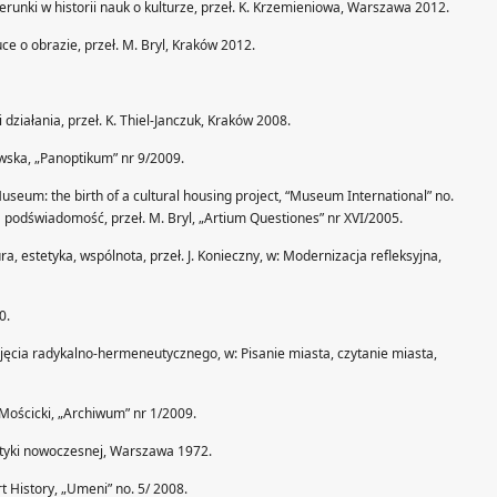
runki w historii nauk o kulturze, przeł. K. Krzemieniowa, Warszawa 2012.
ce o obrazie, przeł. M. Bryl, Kraków 2012.
działania, przeł. K. Thiel-Janczuk, Kraków 2008.
ewska, „Panoptikum” nr 9/2009.
seum: the birth of a cultural housing project, “Museum International” no.
na podświadomość, przeł. M. Bryl, „Artium Questiones” nr XVI/2005.
ura, estetyka, wspólnota, przeł. J. Konieczny, w: Modernizacja refleksyjna,
0.
 ujęcia radykalno-hermeneutycznego, w: Pisanie miasta, czytanie miasta,
. Mościcki, „Archiwum” nr 1/2009.
istyki nowoczesnej, Warszawa 1972.
rt History, „Umeni” no. 5/ 2008.