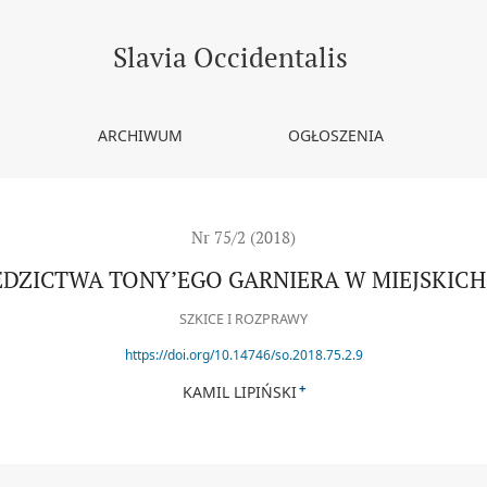
EJSKICH MURALACH
Slavia Occidentalis
ARCHIWUM
OGŁOSZENIA
Nr 75/2 (2018)
EDZICTWA TONYʼEGO GARNIERA W MIEJSKIC
SZKICE I ROZPRAWY
https://doi.org/10.14746/so.2018.75.2.9
+
KAMIL LIPIŃSKI