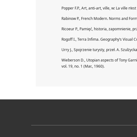
Popper F.P., Art, anti-art, ville, w: La ville n
Rabinow P., French Modern. Norms and Forms
Ricoeur P., Pamięć, historia, zapomnienie, pr
Rogoff I., Terra Infima. Geography’s Visual 
Urry J., Spojrzenie turysty, przeł. A. Szulży
Wieberson D., Utopian aspects of Tony Garnier
vol. 19, no. 1 (Mar., 1960).