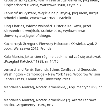
Kapuściński Ryszard, Wanik czyli druga Armenia, [w:] idem,
Kirgiz schodzi z konia, Warszawa 1968, Czytelnik.
Kapuściński Ryszard, Wejście na pustynię, [w:] idem, Kirgiz
schodzi z konia, Warszawa 1968, Czytelnik.
King Charles, Widmo wolności. Historia Kaukazu, przeł.
Aleksandra Czwojdrak, Kraków 2010, Wydawnictwo
Uniwersytetu Jagiellońskiego.
Kucharczyk Grzegorz, Pierwszy Holocaust XX wieku, wyd. 2
popr., Warszawa 2012, Fronda.
Kula Marcin, Jak ancien régime padł, naród zaś się uratował,
„Przegląd Katolicki” 1988, nr 14/15.
Lemarchand René, Burundi. Ethnic Conflict and Genocide.
Washington – Cambridge – New York 1996, Woodrow Wilson
Center Press, Cambridge University Press.
Mandalian Andrzej, Notatki armeńskie, „Argumenty” 1960, nr
5.
Mandalian Andrzej, Notatki armeńskie (2). Ararat i sprawa
polska, „Argumenty” 1960, nr 7.