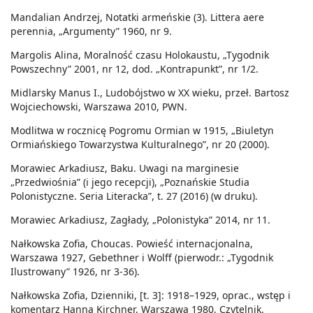
Mandalian Andrzej, Notatki armeńskie (3). Littera aere
perennia, „Argumenty” 1960, nr 9.
Margolis Alina, Moralność czasu Holokaustu, „Tygodnik
Powszechny” 2001, nr 12, dod. „Kontrapunkt”, nr 1/2.
Midlarsky Manus I., Ludobójstwo w XX wieku, przeł. Bartosz
Wojciechowski, Warszawa 2010, PWN.
Modlitwa w rocznicę Pogromu Ormian w 1915, „Biuletyn
Ormiańskiego Towarzystwa Kulturalnego”, nr 20 (2000).
Morawiec Arkadiusz, Baku. Uwagi na marginesie
„Przedwiośnia” (i jego recepcji), „Poznańskie Studia
Polonistyczne. Seria Literacka”, t. 27 (2016) (w druku).
Morawiec Arkadiusz, Zagłady, „Polonistyka” 2014, nr 11.
Nałkowska Zofia, Choucas. Powieść internacjonalna,
Warszawa 1927, Gebethner i Wolff (pierwodr.: „Tygodnik
Ilustrowany” 1926, nr 3-36).
Nałkowska Zofia, Dzienniki, [t. 3]: 1918–1929, oprac., wstęp i
komentarz Hanna Kirchner, Warszawa 1980, Czytelnik.