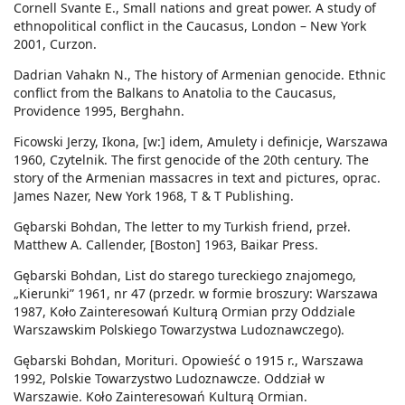
Cornell Svante E., Small nations and great power. A study of
ethnopolitical conflict in the Caucasus, London – New York
2001, Curzon.
Dadrian Vahakn N., The history of Armenian genocide. Ethnic
conflict from the Balkans to Anatolia to the Caucasus,
Providence 1995, Berghahn.
Ficowski Jerzy, Ikona, [w:] idem, Amulety i definicje, Warszawa
1960, Czytelnik. The first genocide of the 20th century. The
story of the Armenian massacres in text and pictures, oprac.
James Nazer, New York 1968, T & T Publishing.
Gębarski Bohdan, The letter to my Turkish friend, przeł.
Matthew A. Callender, [Boston] 1963, Baikar Press.
Gębarski Bohdan, List do starego tureckiego znajomego,
„Kierunki” 1961, nr 47 (przedr. w formie broszury: Warszawa
1987, Koło Zainteresowań Kulturą Ormian przy Oddziale
Warszawskim Polskiego Towarzystwa Ludoznawczego).
Gębarski Bohdan, Morituri. Opowieść o 1915 r., Warszawa
1992, Polskie Towarzystwo Ludoznawcze. Oddział w
Warszawie. Koło Zainteresowań Kulturą Ormian.