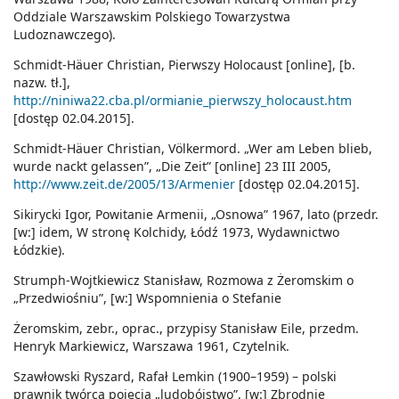
Oddziale Warszawskim Polskiego Towarzystwa
Ludoznawczego).
Schmidt-Häuer Christian, Pierwszy Holocaust [online], [b.
nazw. tł.],
http://niniwa22.cba.pl/ormianie_pierwszy_holocaust.htm
[dostęp 02.04.2015].
Schmidt-Häuer Christian, Völkermord. „Wer am Leben blieb,
wurde nackt gelassen”, „Die Zeit” [online] 23 III 2005,
http://www.zeit.de/2005/13/Armenier
[dostęp 02.04.2015].
Sikirycki Igor, Powitanie Armenii, „Osnowa” 1967, lato (przedr.
[w:] idem, W stronę Kolchidy, Łódź 1973, Wydawnictwo
Łódzkie).
Strumph-Wojtkiewicz Stanisław, Rozmowa z Żeromskim o
„Przedwiośniu”, [w:] Wspomnienia o Stefanie
Żeromskim, zebr., oprac., przypisy Stanisław Eile, przedm.
Henryk Markiewicz, Warszawa 1961, Czytelnik.
Szawłowski Ryszard, Rafał Lemkin (1900–1959) – polski
prawnik twórcą pojęcia „ludobójstwo”, [w:] Zbrodnie