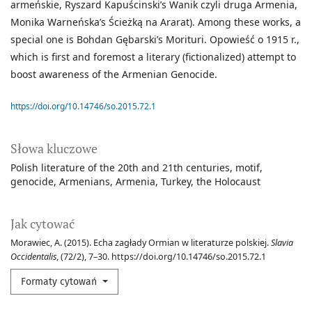
armeńskie, Ryszard Kapuścinski’s Wanik czyli druga Armenia,
Monika Warneńska’s Ścieżką na Ararat). Among these works, a
special one is Bohdan Gębarski’s Morituri. Opowieść o 1915 r.,
which is first and foremost a literary (fictionalized) attempt to
boost awareness of the Armenian Genocide.
https://doi.org/10.14746/so.2015.72.1
Słowa kluczowe
Polish literature of the 20th and 21th centuries
motif
genocide
Armenians
Armenia
Turkey
the Holocaust
Jak cytować
Morawiec, A. (2015). Echa zagłady Ormian w literaturze polskiej.
Slavia
Occidentalis
, (72/2), 7–30. https://doi.org/10.14746/so.2015.72.1
Formaty cytowań