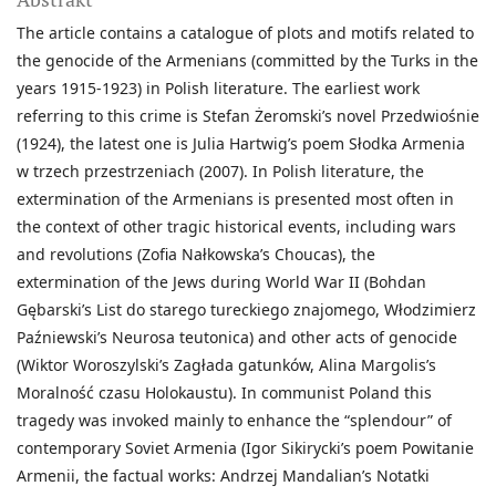
The article contains a catalogue of plots and motifs related to
the genocide of the Armenians (committed by the Turks in the
years 1915-1923) in Polish literature. The earliest work
referring to this crime is Stefan Żeromski’s novel Przedwiośnie
(1924), the latest one is Julia Hartwig’s poem Słodka Armenia
w trzech przestrzeniach (2007). In Polish literature, the
extermination of the Armenians is presented most often in
the context of other tragic historical events, including wars
and revolutions (Zofia Nałkowska’s Choucas), the
extermination of the Jews during World War II (Bohdan
Gębarski’s List do starego tureckiego znajomego, Włodzimierz
Paźniewski’s Neurosa teutonica) and other acts of genocide
(Wiktor Woroszylski’s Zagłada gatunków, Alina Margolis’s
Moralność czasu Holokaustu). In communist Poland this
tragedy was invoked mainly to enhance the “splendour” of
contemporary Soviet Armenia (Igor Sikirycki’s poem Powitanie
Armenii, the factual works: Andrzej Mandalian’s Notatki