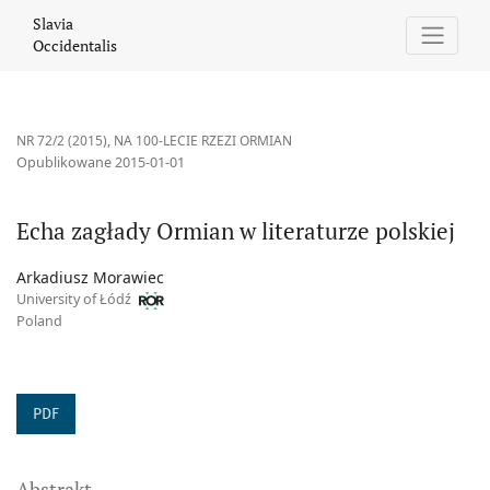
Echa zagłady Ormian w literaturze polskiej
Slavia
Occidentalis
NR 72/2 (2015)
,
NA 100-LECIE RZEZI ORMIAN
Opublikowane 2015-01-01
Echa zagłady Ormian w literaturze polskiej
Arkadiusz Morawiec
University of Łódź
Poland
PDF
Abstrakt