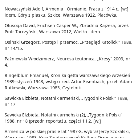
Nowaczyński Adolf, Armenia i Ormianie. Praca z 1914 r., [w:]
idem, Góry z piasku. Szkice, Warszawa 1922, Placówka.
Olusoga David, Erichsen Casper W., Zbrodnia Kajzera, przeł.
Piotr Tarczyński, Warszawa 2012, Wielka Litera.
Osiński Grzegorz, Postęp i przemoc, „Przegląd Katolicki” 1988,
nr 14/15.
Paźniewski Włodzimierz, Neurosa teutonica, „Kresy” 2009, nr
4.
Ringelblum Emanuel, Kronika getta warszawskiego wrzesień
1939–styczeń 1943, wstęp i red. Artur Eisenbach, przeł. Adam
Rutkowski, Warszawa 1983, Czytelnik.
Sawicka Elżbieta, Notatnik armeński, „Tygodnik Polski” 1988,
nr 17.
Sawicka Elżbieta, Notatnik armeński (2), „Tygodnik Polski”
1988, nr 18 (przedr. reportażu, części 1 i 2, [w:]
Armenica w polskiej prasie lat 1987-8, wybrał Jerzy Szokalski,
Warszawa 1988, Koło Zainteresowań Kulturą Ormian przy