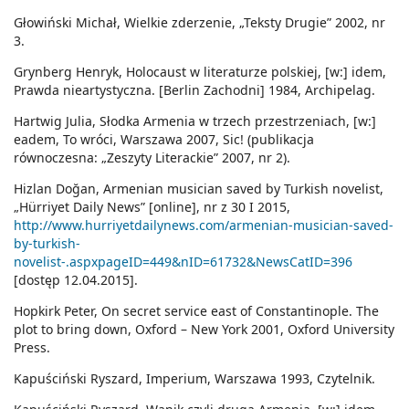
Głowiński Michał, Wielkie zderzenie, „Teksty Drugie” 2002, nr
3.
Grynberg Henryk, Holocaust w literaturze polskiej, [w:] idem,
Prawda nieartystyczna. [Berlin Zachodni] 1984, Archipelag.
Hartwig Julia, Słodka Armenia w trzech przestrzeniach, [w:]
eadem, To wróci, Warszawa 2007, Sic! (publikacja
równoczesna: „Zeszyty Literackie” 2007, nr 2).
Hizlan Doğan, Armenian musician saved by Turkish novelist,
„Hürriyet Daily News” [online], nr z 30 I 2015,
http://www.hurriyetdailynews.com/armenian-musician-saved-
by-turkish-
novelist-.aspxpageID=449&nID=61732&NewsCatID=396
[dostęp 12.04.2015].
Hopkirk Peter, On secret service east of Constantinople. The
plot to bring down, Oxford – New York 2001, Oxford University
Press.
Kapuściński Ryszard, Imperium, Warszawa 1993, Czytelnik.