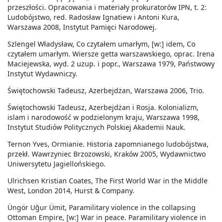
przeszłości. Opracowania i materiały prokuratorów IPN, t. 2:
Ludobójstwo, red. Radosław Ignatiew i Antoni Kura,
Warszawa 2008, Instytut Pamięci Narodowej.
Szlengel Władysław, Co czytałem umarłym, [w:] idem, Co
czytałem umarłym. Wiersze getta warszawskiego, oprac. Irena
Maciejewska, wyd. 2 uzup. i popr., Warszawa 1979, Państwowy
Instytut Wydawniczy.
Świętochowski Tadeusz, Azerbejdżan, Warszawa 2006, Trio.
Świętochowski Tadeusz, Azerbejdżan i Rosja. Kolonializm,
islam i narodowość w podzielonym kraju, Warszawa 1998,
Instytut Studiów Politycznych Polskiej Akademii Nauk.
Ternon Yves, Ormianie. Historia zapomnianego ludobójstwa,
przekł. Wawrzyniec Brzozowski, Kraków 2005, Wydawnictwo
Uniwersytetu Jagiellońskiego.
Ulrichsen Kristian Coates, The First World War in the Middle
West, London 2014, Hurst & Company.
Üngör Uğur Ümit, Paramilitary violence in the collapsing
Ottoman Empire, [w:] War in peace. Paramilitary violence in