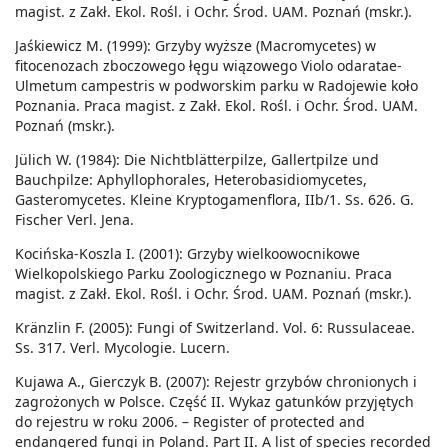
magist. z Zakł. Ekol. Rośl. i Ochr. Środ. UAM. Poznań (mskr.).
Jaśkiewicz M. (1999): Grzyby wyższe (Macromycetes) w
fitocenozach zboczowego łęgu wiązowego Violo odaratae-
Ulmetum campestris w podworskim parku w Radojewie koło
Poznania. Praca magist. z Zakł. Ekol. Rośl. i Ochr. Środ. UAM.
Poznań (mskr.).
Jülich W. (1984): Die Nichtblätterpilze, Gallertpilze und
Bauchpilze: Aphyllophorales, Heterobasidiomycetes,
Gasteromycetes. Kleine Kryptogamenflora, IIb/1. Ss. 626. G.
Fischer Verl. Jena.
Kocińska-Koszla I. (2001): Grzyby wielkoowocnikowe
Wielkopolskiego Parku Zoologicznego w Poznaniu. Praca
magist. z Zakł. Ekol. Rośl. i Ochr. Środ. UAM. Poznań (mskr.).
Kränzlin F. (2005): Fungi of Switzerland. Vol. 6: Russulaceae.
Ss. 317. Verl. Mycologie. Lucern.
Kujawa A., Gierczyk B. (2007): Rejestr grzybów chronionych i
zagrożonych w Polsce. Część II. Wykaz gatunków przyjętych
do rejestru w roku 2006. – Register of protected and
endangered fungi in Poland. Part II. A list of species recorded