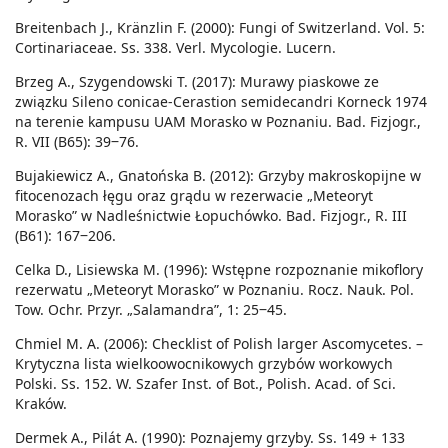
Breitenbach J., Kränzlin F. (2000): Fungi of Switzerland. Vol. 5:
Cortinariaceae. Ss. 338. Verl. Mycologie. Lucern.
Brzeg A., Szygendowski T. (2017): Murawy piaskowe ze
związku Sileno conicae-Cerastion semidecandri Korneck 1974
na terenie kampusu UAM Morasko w Poznaniu. Bad. Fizjogr.,
R. VII (B65): 39‒76.
Bujakiewicz A., Gnatońska B. (2012): Grzyby makroskopijne w
fitocenozach łęgu oraz grądu w rezerwacie „Meteoryt
Morasko” w Nadleśnictwie Łopuchówko. Bad. Fizjogr., R. III
(B61): 167‒206.
Celka D., Lisiewska M. (1996): Wstępne rozpoznanie mikoflory
rezerwatu „Meteoryt Morasko” w Poznaniu. Rocz. Nauk. Pol.
Tow. Ochr. Przyr. „Salamandra”, 1: 25‒45.
Chmiel M. A. (2006): Checklist of Polish larger Ascomycetes. –
Krytyczna lista wielkoowocnikowych grzybów workowych
Polski. Ss. 152. W. Szafer Inst. of Bot., Polish. Acad. of Sci.
Kraków.
Dermek A., Pilát A. (1990): Poznajemy grzyby. Ss. 149 + 133