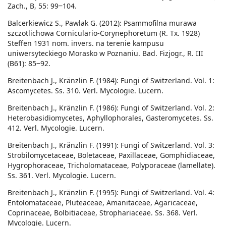
Zach., B, 55: 99‒104.
Balcerkiewicz S., Pawlak G. (2012): Psammofilna murawa
szczotlichowa Corniculario-Corynephoretum (R. Tx. 1928)
Steffen 1931 nom. invers. na terenie kampusu
uniwersyteckiego Morasko w Poznaniu. Bad. Fizjogr., R. III
(B61): 85‒92.
Breitenbach J., Kränzlin F. (1984): Fungi of Switzerland. Vol. 1:
Ascomycetes. Ss. 310. Verl. Mycologie. Lucern.
Breitenbach J., Kränzlin F. (1986): Fungi of Switzerland. Vol. 2:
Heterobasidiomycetes, Aphyllophorales, Gasteromycetes. Ss.
412. Verl. Mycologie. Lucern.
Breitenbach J., Kränzlin F. (1991): Fungi of Switzerland. Vol. 3:
Strobilomycetaceae, Boletaceae, Paxillaceae, Gomphidiaceae,
Hygrophoraceae, Tricholomataceae, Polyporaceae (lamellate).
Ss. 361. Verl. Mycologie. Lucern.
Breitenbach J., Kränzlin F. (1995): Fungi of Switzerland. Vol. 4:
Entolomataceae, Pluteaceae, Amanitaceae, Agaricaceae,
Coprinaceae, Bolbitiaceae, Strophariaceae. Ss. 368. Verl.
Mycologie. Lucern.