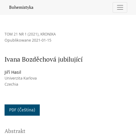
Ivana Bozděchová jubilující
Bohemistyka
TOM 21 NR 1 (2021)
,
KRONIKA
Opublikowane 2021-01-15
Ivana Bozděchová jubilující
Jiří Hasil
Univerzita Karlova
Czechia
PDF (Čeština)
Abstrakt