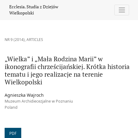
„Wielka” i „Mała Rodzina Marii” w ikonografii chrześcijańskiej. Kr
Ecclesia. Studia z Dziejów
Wielkopolski
NR 9 (2014)
,
ARTICLES
„Wielka” i „Mała Rodzina Marii” w
ikonografii chrześcijańskiej. Krótka historia
tematu i jego realizacje na terenie
Wielkopolski
Agnieszka Wajroch
Muzeum Archidiecezjalne w Poznaniu
Poland
PDF