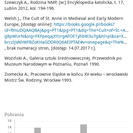
Szewczyk A., Rodzina NMP, [w:] Encyklopedia katolicka, t. 17,
Lublin 2012, kol. 194-196.
Welsh J., The Cult of St. Anne in Medieval and Early Modern
Europe, [dostęp online]:
https://books.google.pl/books?
id=flmuDQAAQBAJ&pg=PT1&lpg=PT1&dq=The+Cult+of+St.+Anne+
g8pWUrN&sig=FKFpeqajXYzrgAFOE1yhb8l3uTg&hl=pl&sa=X&ve
brczIjVAhWFBZoKHaGDDR0Q6AEIPTAE#v=onepage&q=The%20Cult%20of%20St.%20Anne%20in%20Medieval%20and%20Early%20Modern%20Europe&f=false
, brak numeracji stron, [dostęp: 14.07.2017 r.].
Woziński A., Galeria sztuki średniowiecznej. Przewodnik po
Muzeum Narodowym w Poznaniu, Poznań 1990.
Ziomecka A., Pracownie śląskie w końcu XV wieku – wrocławski
Mistrz Św. Rodziny, Wrocław 1993.
Pobrania