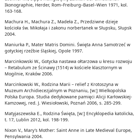
Ikonographie, Herder, Rom–Freiburg–Basel–Wien 1971, kol.
163-168.
Machura H., Machura Z., Madeła Z., Przedziwne dzieje
kościoła św. Mikołaja i zakonu norbertanek w Słupsku, Słupsk
2004.
Maniurka P., Mater Matris Domini. Święta Anna Samotrzeć w
gotyckiej rzeźbie śląskiej, Opole 1997.
Marcinkowski W., Gotycka nastawa ołtarzowa u kresu rozwoju
– Retabulum ze Ścinawy (1514) w kościele klasztornym w
Mogilnie, Kraków 2006.
Marcinkowski W., Rodzina Marii – relief z Krotoszyna w
Muzeum Archidiecezjalnym w Poznaniu, [w:] Wielkopolska
Polska Europa. Studia dedykowane pamięci Alicji Karłowskiej-
Kamzowej, red. J. Wiesiołowski, Poznań 2006, s. 285-299.
Matyjaszewska E., Rodzina Święta, [w:] Encyklopedia katolicka,
t. 17, Lublin 2012, kol. 198-199.
Nixon V., Mary’s Mother: Saint Anne in Late Medieval Europe,
Pensylwania 2004.