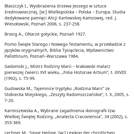
Błaszczyk I., Wyobrażenia drzewa Jessego w sztuce
średniowiecznej, [w:] Wielkopolska – Polska – Europa. Studia
dedykowane pamięci Alicji Karłowskiej-Kamzowej, red. J.
Wiesołowski, Poznań 2006, s. 237-258.
Brosig A., Ołtarze gotyckie, Poznań 1927.
Pismo Święte Starego i Nowego Testamentu, w przekładzie z
języków oryginalnych, Biblia Tysiąclecia, Wydawnictwo
Pallottinum, Poznań–Warszawa 1984.
Gadomski J., Mistrz Rodziny Marii – krakowski malarz
pierwszej ćwierci XVI wieku, „Folia Historiae Artium”, t. XXVIII
(1992), s. 75-99.
Gudowska M., Tajemnice tryptyku „Rodzina Marii” ze
Stobiecka Miejskiego, „Zeszyty Radomszczańskie”, t. X, 2005, s.
7-20.
Karmiszewska A., Wybrane zagadnienia ikonografii tzw.
Wielkiej Świętej Rodziny, „Analecta Cracoviensia”, 34 (2002), s.
353-369.
Lechner M., Sippe Heilige, [w:] Lexikon der christlichen