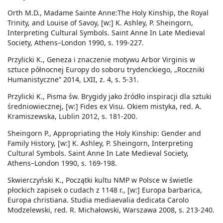
Orth M.D., Madame Sainte Anne:The Holy Kinship, the Royal
Trinity, and Louise of Savoy, [w:] K. Ashley, P. Sheingorn,
Interpreting Cultural Symbols. Saint Anne In Late Medieval
Society, Athens–London 1990, s. 199-227.
Przylicki K., Geneza i znaczenie motywu Arbor Virginis w
sztuce północnej Europy do soboru trydenckiego, „Roczniki
Humanistyczne” 2014, LXII, z. 4, s. 5-31.
Przylicki K., Pisma św. Brygidy jako źródło inspiracji dla sztuki
średniowiecznej, [w:] Fides ex Visu. Okiem mistyka, red. A.
Kramiszewska, Lublin 2012, s. 181-200.
Sheingorn P., Appropriating the Holy Kinship: Gender and
Family History, [w:] K. Ashley, P. Sheingorn, Interpreting
Cultural Symbols. Saint Anne In Late Medieval Society,
Athens–London 1990, s. 169-198.
Skwierczyński K., Początki kultu NMP w Polsce w świetle
płockich zapisek o cudach z 1148 r., [w:] Europa barbarica,
Europa christiana. Studia mediaevalia dedicata Carolo
Modzelewski, red. R. Michałowski, Warszawa 2008, s. 213-240.