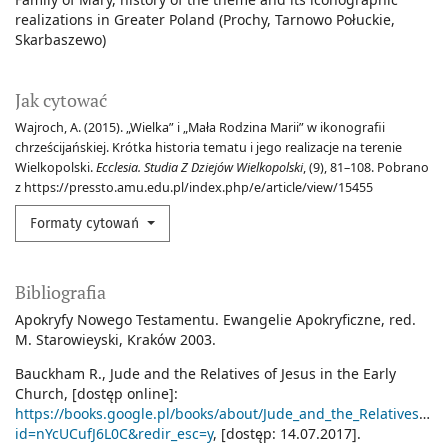
realizations in Greater Poland (Prochy
Tarnowo Połuckie
Skarbaszewo)
Jak cytować
Wajroch, A. (2015). „Wielka” i „Mała Rodzina Marii” w ikonografii
chrześcijańskiej. Krótka historia tematu i jego realizacje na terenie
Wielkopolski.
Ecclesia. Studia Z Dziejów Wielkopolski
, (9), 81–108. Pobrano
z https://pressto.amu.edu.pl/index.php/e/article/view/15455
Formaty cytowań
Bibliografia
Apokryfy Nowego Testamentu. Ewangelie Apokryficzne, red.
M. Starowieyski, Kraków 2003.
Bauckham R., Jude and the Relatives of Jesus in the Early
Church, [dostęp online]:
https://books.google.pl/books/about/Jude_and_the_Relatives_of_
id=nYcUCufJ6L0C&redir_esc=y
, [dostęp: 14.07.2017].