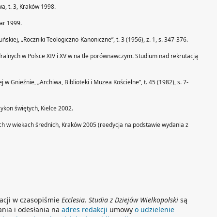
wa, t. 3, Kraków 1998.
mar 1999.
ńskiej, „Roczniki Teologiczno-Kanoniczne”, t. 3 (1956), z. 1, s. 347-376.
dralnych w Polsce XIV i XV w na tle porównawczym. Studium nad rekrutacją
ej w Gnieźnie, „Archiwa, Biblioteki i Muzea Kościelne”, t. 45 (1982), s. 7-
sykon świętych, Kielce 2002.
skich w wiekach średnich, Kraków 2005 (reedycja na podstawie wydania z
kacji w czasopiśmie
Ecclesia. Studia z Dziejów Wielkopolski
są
nia i odesłania na
adres redakcji
umowy
o udzielenie