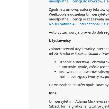
nieodpłatnej licencji do utworów, z 
Zgodnie z umową, autorzy tekstów op
Wielkopolski udzielają Uniwersyteto
nieodpłatnej licencji oraz zezwalą 
NoDerivatives 4.0 International (CC 
Autorzy zachowują prawa do dalsze
Użytkownicy
Zainteresowani użytkownicy interne
od 2015 roku w
Ecclesia. Studia z Dzi
uznanie autorstwa - obowiąze
autorstwie, tytule, źródle (odn
bez tworzenia utworów zależny
można bez zgody twórcy rozpo
Do wszystkich tekstów opublikowanyc
Inne
Uniwersytet im. Adama Mickiewicza 
(układ, forma graficzna, tytuł, projekt