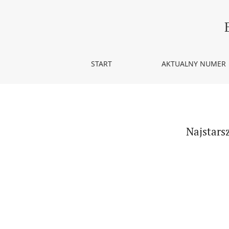
Najstarsze statuty wikariuszy katedry gnieźnieński
START
AKTUALNY NUMER
Najstarsz