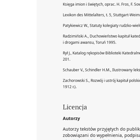
Księga imion i świętych, oprac. H. Fros, F. So
Lexikon des Mittelalters, t. 5, Stuttgart-Wei
Patykiewicz W., Statuty kolegiaty rudzko-wielu
Radzimiński A., Duchowieństwo kapituł kate
i drogami awansu, Toruń 1995.
Rył J., Katalog rękopisów Biblioteki Katedraln
201.
Schauber V., Schindler H.M., Ilustrowany lek
Zachorowski S., Rozwój i ustrój kapituł pol
1912 r.).
Licencja
Autorzy
Autorzy tekstów przyjętych do publi
zobowiązani do wypełnienia, podpisa