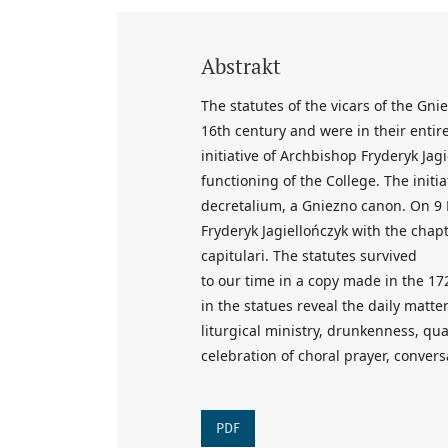
Abstrakt
The statutes of the vicars of the Gn
16th century and were in their entir
initiative of Archbishop Fryderyk Ja
functioning of the College. The initi
decretalium, a Gniezno canon. On 9
Fryderyk Jagiellończyk with the cha
capitulari. The statutes survived
to our time in a copy made in the 1
in the statues reveal the daily matt
liturgical ministry, drunkenness, qua
celebration of choral prayer, conver
PDF