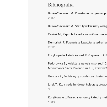
Bibliografia
Bilska-Ciećwierz M., Powstanie i organizacja
2007.
Bilska-Ciećwierz M., Statuty wikariuszy kolegi
Czyżak M., Kapituła katedralna w Gnieźnie w
Dembiński P., Poznańska kapituła katedraln
2012.
Encyklopedia katolicka, red. E. Gigilewicz, t. 
Fedorowicz S., Kolektarz wawelski sprzed 1526
Monumenta Sacra Polonorum, t. 3, Kraków 2
Górczak Z., Podstawy gospodarcze działalno
Jurek T., Kto i kiedy fundował kolegiatę głogo
35.
Korytkowski J., Prałaci i kanonicy katedry me
1883.