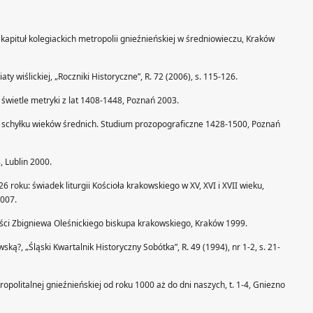
 kapituł kolegiackich metropolii gnieźnieńskiej w średniowieczu, Kraków
aty wiślickiej, „Roczniki Historyczne”, R. 72 (2006), s. 115-126.
 świetle metryki z lat 1408-1448, Poznań 2003.
a schyłku wieków średnich. Studium prozopograficzne 1428-1500, Poznań
8, Lublin 2000.
 roku: świadek liturgii Kościoła krakowskiego w XV, XVI i XVII wieku,
007.
ści Zbigniewa Oleśnickiego biskupa krakowskiego, Kraków 1999.
wską?, „Śląski Kwartalnik Historyczny Sobótka”, R. 49 (1994), nr 1-2, s. 21-
tropolitalnej gnieźnieńskiej od roku 1000 aż do dni naszych, t. 1-4, Gniezno