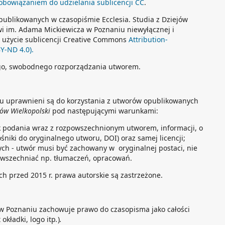
zobowiązaniem do udzielania sublicencji CC
.
ublikowanych w czasopiśmie Ecclesia. Studia z Dziejów
wi im. Adama Mickiewicza w Poznaniu niewyłącznej i
na użycie sublicencji Creative Commons
Attribution-
BY-ND 4.0).
go, swobodnego rozporządzania utworem.
tu uprawnieni są do korzystania z utworów opublikowanych
ejów Wielkopolski
pod następującymi warunkami:
k podania wraz z rozpowszechnionym utworem, informacji, o
ośniki do oryginalnego utworu, DOI) oraz samej licencji;
ch - utwór musi być zachowany w oryginalnej postaci, nie
wszechniać np. tłumaczeń, opracowań.
h przed 2015 r. prawa autorskie są zastrzeżone.
w Poznaniu zachowuje prawo do czasopisma jako całości
 okładki, logo itp
.
)
.