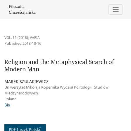
Religion and the Metaphysical Search of Modern Man
Filozofia
Chrześcijańska
VOL. 15 (2018)
,
VARIA
Published 2018-10-16
Religion and the Metaphysical Search of
Modern Man
MAREK SZULAKIEWICZ
Uniwersytet Mikołaja Kopernika Wydział Politologii i Studiów
Międzynarodowych
Poland
Bio
PDF (Język Polski)