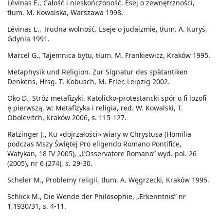
Lévinas E., Całość i nieskończoność. Esej o zewnętrzności,
tłum. M. Kowalska, Warszawa 1998.
Lévinas E., Trudna wolność. Eseje o judaizmie, tłum. A. Kuryś,
Gdynia 1991.
Marcel G., Tajemnica bytu, tłum. M. Frankiewicz, Kraków 1995.
Metaphysik und Religion. Zur Signatur des spätantiken
Denkens, Hrsg. T. Kobusch, M. Erler, Leipzig 2002.
Oko D., Stróż metafizyki. Katolicko-protestancki spór o fi lozofi
ę pierwszą, w: Metafizyka i religia, red. W. Kowalski, T.
Obolevitch, Kraków 2006, s. 115-127.
Ratzinger J., Ku «dojrzałości» wiary w Chrystusa (Homilia
podczas Mszy Świętej Pro eligendo Romano Pontifice,
Watykan, 18 IV 2005), „L’Osservatore Romano” wyd. pol. 26
(2005), nr 6 (274), s. 29-30.
Scheler M., Problemy religii, tłum. A. Węgrzecki, Kraków 1995.
Schlick M., Die Wende der Philosophie, „Erkenntnis” nr
1,1930/31, s. 4-11.