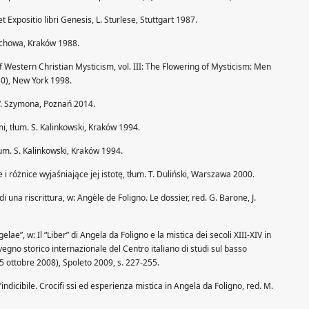
t Expositio libri Genesis, L. Sturlese, Stuttgart 1987.
nrychowa, Kraków 1988.
 Western Christian Mysticism, vol. III: The Flowering of Mysticism: Men
0), New York 1998.
. W. Szymona, Poznań 2014.
, tłum. S. Kalinkowski, Kraków 1994.
um. S. Kalinkowski, Kraków 1994.
i różnice wyjaśniające jej istotę, tłum. T. Duliński, Warszawa 2000.
 di una riscrittura, w: Angèle de Foligno. Le dossier, red. G. Barone, J.
elae”, w: Il “Liber” di Angela da Foligno e la mistica dei secoli XIII-XIV in
vegno storico internazionale del Centro italiano di studi sul basso
 ottobre 2008), Spoleto 2009, s. 227-255.
l’indicibile. Crocifi ssi ed esperienza mistica in Angela da Foligno, red. M.