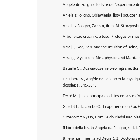
Angèle de Foligno, Le livre de l’expérience des
Aniela z Foligno, Objawienia, listy i pouczen
Aniela z Foligno, Zapiski, tłum. M. Stróżyńsk
Arbor vitae crucifi xae Iesu, Prologus primus l
Arraj J., God, Zen, and the Intuition of Being
Arraj J., Mysticism, Metaphysics and Maritai
Bataille G., Doświadczenie wewnętrzne, tł
De Libera A., Angèle de Foligno et la mystiq
dossier, s. 345-371.
Ferré M.-J., Les principales dates de la vie d
Gardet L., Lacombe O., L’expérience du Soi.
Grzegorz z Nyssy, Homilie do Pieśni nad pie
Il libro della beata Angela da Foligno, red. L.
Itinerarium mentis ad Deum 5.2, Doctoris se