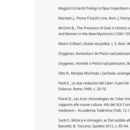
Magistri Echardi Prologi in Opus tripartitum e
Maritain J., Pisma fi lozofi czne, tłum. J. Fe
McGinn B., The Presence of God: A History of
and Women in the New Mysticism (1200-135
Mistrz Eckhart, Dzieła wszystkie, t. 3, tłum
Orygenes, Komentarz do Pieśni nad pieśniami
Orygenes, Homilie o Pieśni nad pieśniami, tł
Otto R., Mistyka Wschodu i Zachodu: analogie 
Paoli E., Le due redazioni del Liber: il perché
Dalarun, Rome 1999, s. 29-70.
Poirel D., Les trois chronologies du “Liber Ang
rapporto alle nuove culture. Atti del XLV Con
medioevo – Accademia Tudertina (Todi, 12-15
Santi F., Mistica e immagini, w: Dal visibile al
Bassetti, B. Toscano, Spoleto 2012, s. 85-94.