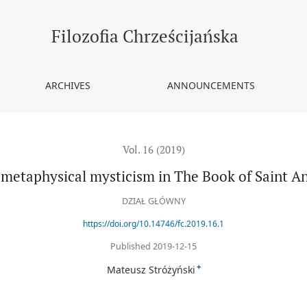
k of Saint Angela of Foligno
Filozofia Chrześcijańska
ARCHIVES
ANNOUNCEMENTS
Vol. 16 (2019)
 metaphysical mysticism in The Book of Saint An
DZIAŁ GŁÓWNY
https://doi.org/10.14746/fc.2019.16.1
Published 2019-12-15
+
Mateusz Stróżyński