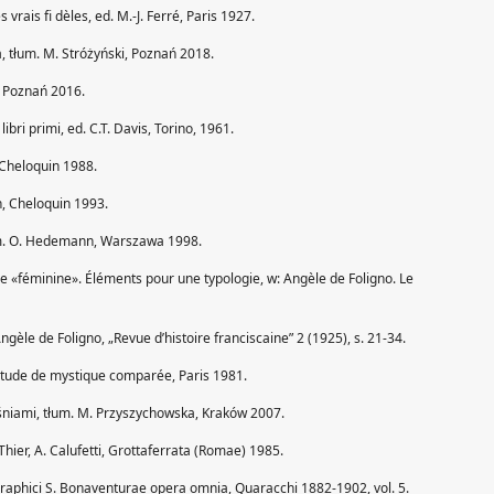
 vrais fi dèles, ed. M.-J. Ferré, Paris 1927.
ia, tłum. M. Stróżyński, Poznań 2018.
i, Poznań 2016.
ibri primi, ed. C.T. Davis, Torino, 1961.
, Cheloquin 1988.
n, Cheloquin 1993.
um. O. Hedemann, Warszawa 1998.
ue «féminine». Éléments pour une typologie, w: Angèle de Foligno. Le
’Angèle de Foligno, „Revue d’histoire franciscaine” 2 (1925), s. 21-34.
 Étude de mystique comparée, Paris 1981.
śniami, tłum. M. Przyszychowska, Kraków 2007.
 Thier, A. Calufetti, Grottaferrata (Romae) 1985.
raphici S. Bonaventurae opera omnia, Quaracchi 1882-1902, vol. 5.