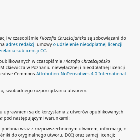
kacji w czasopiśmie
Filozofia Chrześcijańska
są zobowiązani do
 na
adres redakcji
umowy
o udzielenie nieodpłatnej licencji
elania sublicencji CC
.
opublikowanych w czasopiśmie
Filozofia Chrześcijańska
Mickiewicza w Poznaniu niewyłącznej i nieodpłatnej licencji
 Creative Commons
Attribution-NoDerivatives 4.0 International
go, swobodnego rozporządzania utworem.
tu uprawnieni są do korzystania z utworów opublikowanych
ka
pod następującymi warunkami:
k podania wraz z rozpowszechnionym utworem, informacji, o
ośniki do oryginalnego utworu, DOI) oraz samej licencji;