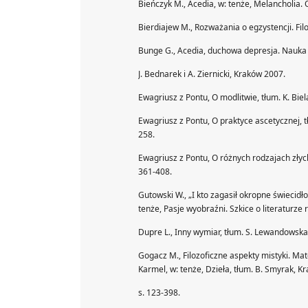
Bieńczyk M., Acedia, w: tenże, Melancholia. 
Bierdiajew M., Rozważania o egzystencji. Filo
Bunge G., Acedia, duchowa depresja. Nauka 
J. Bednarek i A. Ziernicki, Kraków 2007.
Ewagriusz z Pontu, O modlitwie, tłum. K. Biel
Ewagriusz z Pontu, O praktyce ascetycznej, tł
258.
Ewagriusz z Pontu, O różnych rodzajach złych 
361-408.
Gutowski W., „I kto zagasił okropne świecidło
tenże, Pasje wyobraźni. Szkice o literaturze
Dupre L., Inny wymiar, tłum. S. Lewandowsk
Gogacz M., Filozoficzne aspekty mistyki. Mat
Karmel, w: tenże, Dzieła, tłum. B. Smyrak, K
s. 123-398.