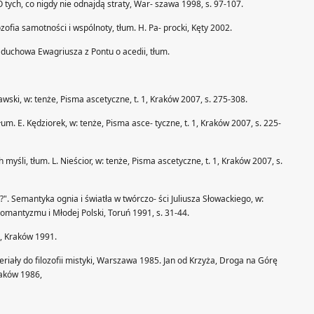
O tych, co nigdy nie odnajdą straty, War- szawa 1998, s. 97-107.
zofia samotności i wspólnoty, tłum. H. Pa- procki, Kęty 2002.
duchowa Ewagriusza z Pontu o acedii, tłum.
awski, w: tenże, Pisma ascetyczne, t. 1, Kraków 2007, s. 275-308.
um. E. Kędziorek, w: tenże, Pisma asce- tyczne, t. 1, Kraków 2007, s. 225-
myśli, tłum. L. Nieścior, w: tenże, Pisma ascetyczne, t. 1, Kraków 2007, s.
?". Semantyka ognia i światła w twórczo- ści Juliusza Słowackiego, w:
 romantyzmu i Młodej Polski, Toruń 1991, s. 31-44.
a, Kraków 1991.
eriały do filozofii mistyki, Warszawa 1985. Jan od Krzyża, Droga na Górę
raków 1986,