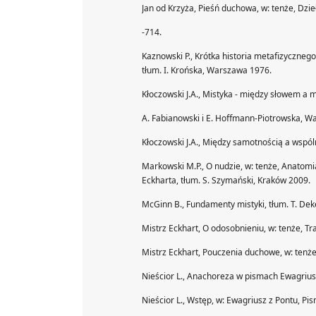
Jan od Krzyża, Pieśń duchowa, w: tenże, Dzie
-714.
Kaznowski P., Krótka historia metafizycznego zn
tłum. I. Krońska, Warszawa 1976.
Kłoczowski J.A., Mistyka - między słowem a m
A. Fabianowski i E. Hoffmann-Piotrowska, Wa
Kłoczowski J.A., Między samotnością a wspólno
Markowski M.P., O nudzie, w: tenże, Anatomi
Eckharta, tłum. S. Szymański, Kraków 2009.
McGinn B., Fundamenty mistyki, tłum. T. Dek
Mistrz Eckhart, O odosobnieniu, w: tenże, Tr
Mistrz Eckhart, Pouczenia duchowe, w: tenże
Nieścior L., Anachoreza w pismach Ewagrius
Nieścior L., Wstęp, w: Ewagriusz z Pontu, Pism