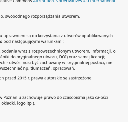
 Creative Commons
Attribution-NoDerivatives 4.0 International
go, swobodnego rozporządzania utworem.
tu uprawnieni są do korzystania z utworów opublikowanych
ka
pod następującymi warunkami:
k podania wraz z rozpowszechnionym utworem, informacji, o
ośniki do oryginalnego utworu, DOI) oraz samej licencji;
ch - utwór musi być zachowany w oryginalnej postaci, nie
wszechniać np. tłumaczeń, opracowań.
h przed 2015 r. prawa autorskie są zastrzeżone.
w Poznaniu zachowuje prawo do czasopisma jako całości
 okładki, logo itp
.
)
.