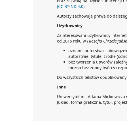
oraz zezwalą na użycie sublicencji
(CC BY-ND 4.0).
Autorzy zachowują prawa do dalsze
Użytkownicy
Zainteresowani użytkownicy interne
od 2015 roku w
Filozofia Chrześcijańs
uznanie autorstwa - obowiąze
autorstwie, tytule, źródle (odn
bez tworzenia utworów zależny
można bez zgody twórcy rozpo
Do wszystkich tekstów opublikowanyc
Inne
Uniwersytet im. Adama Mickiewicza 
(układ, forma graficzna, tytuł, projekt