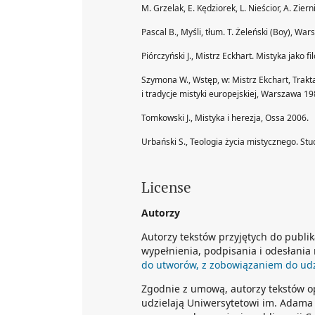
M. Grzelak, E. Kędziorek, L. Nieścior, A. Ziern
Pascal B., Myśli, tłum. T. Żeleński (Boy), Wa
Piórczyński J., Mistrz Eckhart. Mistyka jako
Szymona W., Wstęp, w: Mistrz Ekchart, Trakta
i tradycje mistyki europejskiej, Warszawa 19
Tomkowski J., Mistyka i herezja, Ossa 2006.
Urbański S., Teologia życia mistycznego. St
License
Autorzy
Autorzy tekstów przyjętych do publi
wypełnienia, podpisania i odesłania
do utworów, z zobowiązaniem do udzi
Zgodnie z umową, autorzy tekstów 
udzielają Uniwersytetowi im. Adama 