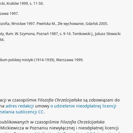
icki, Kraków 1999, s. 11-50.
rszawa 1997.
 filozofia, Wrocław 1997. Piwińska M., Złe wychowanie, Gdańsk 2005.
ty, tłum. W. Szymona, Poznań 1987, s. 9-16. Tomkowski J., Juliusz Słowacki
84.
udium polskiej mistyki (1914-1939), Warszawa 1999.
kacji w czasopiśmie
Filozofia Chrześcijańska
są zobowiązani do
 na
adres redakcji
umowy
o udzielenie nieodpłatnej licencji
elania sublicencji CC
.
opublikowanych w czasopiśmie
Filozofia Chrześcijańska
Mickiewicza w Poznaniu niewyłącznej i nieodpłatnej licencji