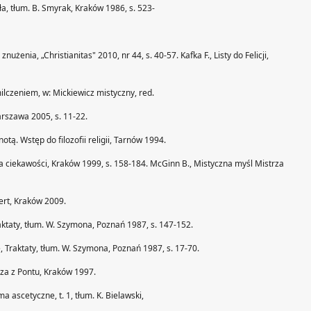
ła, tłum. B. Smyrak, Kraków 1986, s. 523-
użenia, „Christianitas" 2010, nr 44, s. 40-57. Kafka F., Listy do Felicji,
ilczeniem, w: Mickiewicz mistyczny, red.
rszawa 2005, s. 11-22.
tą. Wstęp do filozofii religii, Tarnów 1994.
a ciekawości, Kraków 1999, s. 158-184. McGinn B., Mistyczna myśl Mistrza
ert, Kraków 2009.
aktaty, tłum. W. Szymona, Poznań 1987, s. 147-152.
, Traktaty, tłum. W. Szymona, Poznań 1987, s. 17-70.
za z Pontu, Kraków 1997.
a ascetyczne, t. 1, tłum. K. Bielawski,