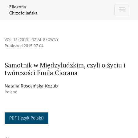
Samotnik w Międzyludzkim, czyli o życiu i twórczości Emila Cior
Filozofia
Chrześcijańska
VOL. 12 (2015)
,
DZIAŁ GŁÓWNY
Published 2015-07-04
Samotnik w Międzyludzkim, czyli o życiu i
twórczości Emila Ciorana
Natalia Rososińska-Kozub
Poland
PDF (Język Polski)