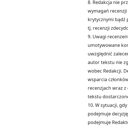
8. Redakcja nie pr
wymagań recenzji
krytycznymi bądź 
tj. recenzji zdecy
9. Uwagi recenzen
umotywowane konkl
uwzględnić zalece
autor tekstu nie 
wobec Redakcji. De
wsparcia członków
recenzjach wraz z 
tekstu dostarczone
10. W sytuacji, gd
podejmuje decyzję 
podejmuje Redakto