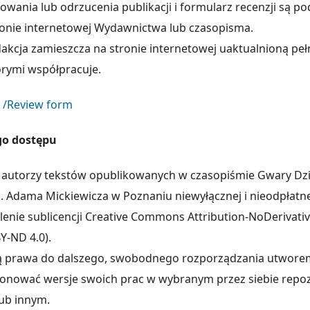
kowania lub odrzucenia publikacji i formularz recenzji są p
onie internetowej Wydawnictwa lub czasopisma.
akcja zamieszcza na stronie internetowej uaktualnioną pełn
órymi współpracuje.
i /Review form
go dostępu
autorzy tekstów opublikowanych w czasopiśmie Gwary Dziś
 Adama Mickiewicza w Poznaniu niewyłącznej i nieodpłatnej
lenie sublicencji Creative Commons Attribution-NoDerivativ
Y-ND 4.0).
ą prawa do dalszego, swobodnego rozporządzania utwore
onować wersje swoich prac w wybranym przez siebie repo
lub innym.