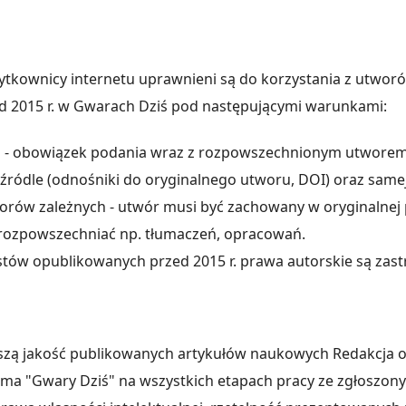
ytkownicy internetu uprawnieni są do korzystania z utwor
 2015 r. w Gwarach Dziś pod następującymi warunkami:
 - obowiązek podania wraz z rozpowszechnionym utworem, 
, źródle (odnośniki do oryginalnego utworu, DOI) oraz samej 
orów zależnych - utwór musi być zachowany w oryginalnej 
rozpowszechniać np. tłumaczeń, opracowań.
stów opublikowanych przed 2015 r. prawa autorskie są zast
szą jakość publikowanych artykułów naukowych Redakcja 
a "Gwary Dziś" na wszystkich etapach pracy ze zgłoszony