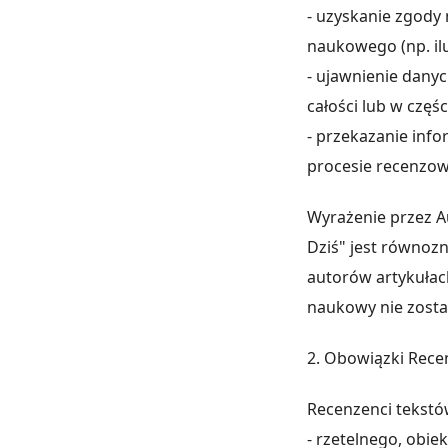
- uzyskanie zgody
naukowego (np. ilus
- ujawnienie danyc
całości lub w częś
- przekazanie info
procesie recenzow
Wyrażenie przez A
Dziś" jest równoz
autorów artykułac
naukowy nie zost
2. Obowiązki Rec
Recenzenci tekstó
- rzetelnego, obi