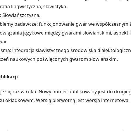
rafia lingwistyczna, slawistyka.
y: Słowiańszczyzna.
lemy badawcze: funkcjonowanie gwar we współczesnym ś
powiązania językowe między gwarami słowiańskimi, aspekt 
war.
isma: integracja slawistycznego środowiska dialektologiczn
zeń naukowych poświęconych gwarom słowiańskim.
likacji
e się raz w roku. Nowy numer publikowany jest do drugie
u okładkowym. Wersją pierwotną jest wersja internetowa.