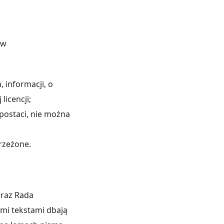
ów
informacji, o
licencji;
postaci, nie można
rzeżone.
oraz Rada
mi tekstami dbają