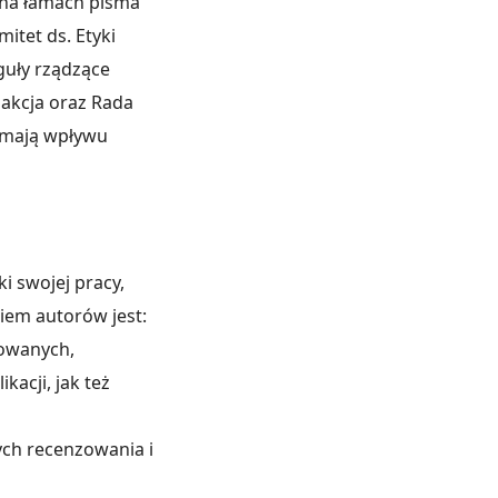
 na łamach pisma
itet ds. Etyki
guły rządzące
akcja oraz Rada
e mają wpływu
ki swojej pracy,
iem autorów jest:
rowanych,
acji, jak też
ych recenzowania i