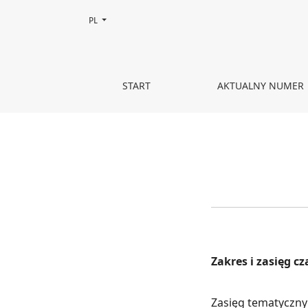
Zmień język, obecnie wybrany to:
PL
O czasopiśmie
START
AKTUALNY NUMER
Zakres i zasięg c
Zasięg tematyczny: