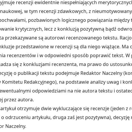
zyjmuje recenzji ewidentnie niespełniających merytorycznyc
 naukowej, w tym recenzji zdawkowych, z nieumotywowany
pochwałami, pozbawionych logicznego powiązania między tr
dowanie krytycznych, lecz z konkluzją pozytywną bądź odwro
ta przekazywane są autorowi recenzowanego tekstu. Racjo
uzje przedstawione w recenzji są dla niego wiążące. Ma
nia recenzentów i w odpowiedni sposób poprawić tekst. W
zgadza się z konkluzjami recenzenta, ma prawo do ustosunk
cyzję o publikacji tekstu podejmuje Redaktor Naczelny (kor
 Komitetu Redakcyjnego), na podstawie analizy uwag i konk
ewentualnymi odpowiedziami na nie autora tekstu i ostatec
j przez autora.
y artykuł otrzymuje dwie wykluczające się recenzje (jeden z
o odrzuceniu artykułu, druga zaś jest pozytywna), decyzję 
r Naczelny.