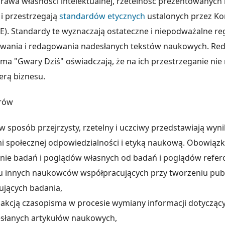
prawa własności intelektualnej, rzetelność prezentowanych
i przestrzegają
standardów etycznych
ustalonych przez Kom
E). Standardy te wyznaczają ostateczne i niepodważalne re
wania i redagowania nadesłanych tekstów naukowych. Red
a "Gwary Dziś" oświadczają, że na ich przestrzeganie ni
ferą biznesu.
orów
 w sposób przejrzysty, rzetelny i uczciwy przedstawiają wyni
i społecznej odpowiedzialności i etyką naukową. Obowiązk
anie badań i poglądów własnych od badań i poglądów refe
u innych naukowców współpracujących przy tworzeniu publik
jących badania,
dakcją czasopisma w procesie wymiany informacji dotycząc
słanych artykułów naukowych,