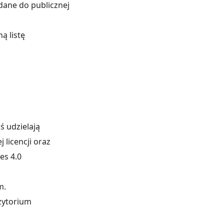
odane do publicznej
ą listę
 udzielają
 licencji oraz
es 4.0
m.
zytorium