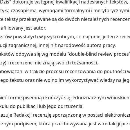
Dziś" dokonuje wstępnej kwalifikacji nadesłanych tekstów, k
atyką czasopisma, wymogami formalnymi i merytorycznymi
ęte teksty przekazywane są do dwóch niezależnych recenze
 afiliowany jest autor.
kstów powstałych w języku obcym, co najmniej jeden z rece
tucji zagranicznej, innej niż narodowość autora pracy.
ekstów odbywa się wg modelu "double-blind review proces
r(zy) i recenzenci nie znają swoich tożsamości.
zobowiązani w trakcie procesu recenzowania do poufności w
go tekstu oraz nie wolno im wykorzystywać wiedzy na jeg
mieć formę pisemną i kończyć się jednoznacznym wnioskie
ułu do publikacji lub jego odrzucenia.
azuje Redakcji recenzję sporządzoną w postaci elektronicz
cznym podpisem, która przechowywana jest w redakcji przez