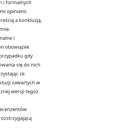
h i formalnych
mi opiniami
eścią a konkluzją,
tnie.
nalne i
 on obowiązek
 przypadku gdy
owania się do nich
zystając ze
luzji zawartych w
znej wersji tegoż
 recenzentów
rozstrzygającą