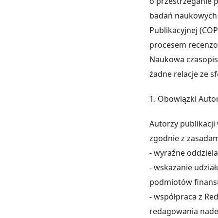
o przestrzeganie 
badań naukowych 
Publikacyjnej (COP
procesem recenzo
Naukowa czasopism
żadne relacje ze s
1. Obowiązki Aut
Autorzy publikacji
zgodnie z zasadam
- wyraźne oddziel
- wskazanie udział
podmiotów finansu
- współpraca z Re
redagowania nade