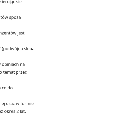
ierując się
.
ntów spoza
nzentów jest
" (podwójna ślepa
 opiniach na
o temat przed
m co do
nej oraz w formie
 okres 2 lat.