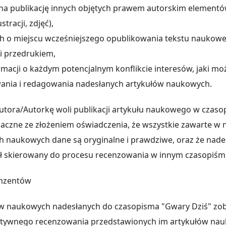
 na publikację innych objętych prawem autorskim elementó
tracji, zdjęć),
h o miejscu wcześniejszego opublikowania tekstu naukowego
ci przedrukiem,
rmacji o każdym potencjalnym konflikcie interesów, jaki mo
ania i redagowania nadesłanych artykułów naukowych.
utora/Autorkę woli publikacji artykułu naukowego w czas
naczne ze złożeniem oświadczenia, że wszystkie zawarte w 
h naukowych dane są oryginalne i prawdziwe, oraz że nade
ał skierowany do procesu recenzowania w innym czasopiś
enzentów
w naukowych nadesłanych do czasopisma "Gwary Dziś" zob
ektywnego recenzowania przedstawionych im artykułów na