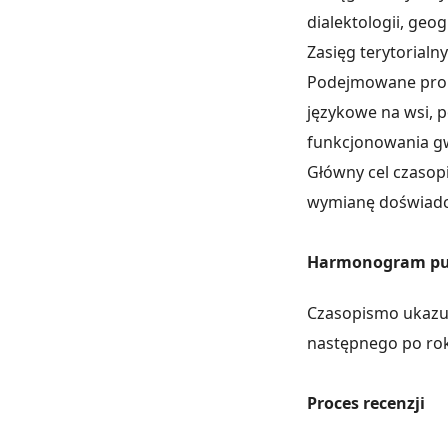
dialektologii, geog
Zasięg terytorialn
Podejmowane prob
językowe na wsi, 
funkcjonowania g
Główny cel czasop
wymianę doświadc
Harmonogram pub
Czasopismo ukazuj
następnego po rok
Proces recenzji