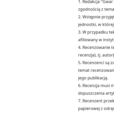
1. Redakcja "Gwar 
zgodnością z tem
2. Wstępnie przyj
jednostki, w której
3. W przypadku te
afiliowany w insty
4. Recenzowanie t
recenzja), tj. auto
5. Recenzenci są 
temat recenzowane
jego publikacją.
6. Recenzja musi 
dopuszczenia artyk
7. Recenzent przek
papierowej z odrę