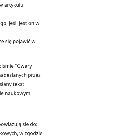
w artykułu
, jeśli jest on w
że się pojawić w
opiśmie "Gwary
nadesłanych przez
słany tekst
mie naukowym.
owiązują się do:
ukowych, w zgodzie