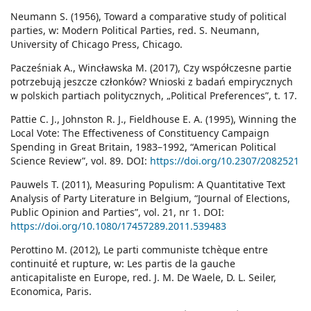
Neumann S. (1956), Toward a comparative study of political
parties, w: Modern Political Parties, red. S. Neumann,
University of Chicago Press, Chicago.
Pacześniak A., Wincławska M. (2017), Czy współczesne partie
potrzebują jeszcze członków? Wnioski z badań empirycznych
w polskich partiach politycznych, „Political Preferences”, t. 17.
Pattie C. J., Johnston R. J., Fieldhouse E. A. (1995), Winning the
Local Vote: The Effectiveness of Constituency Campaign
Spending in Great Britain, 1983–1992, “American Political
Science Review”, vol. 89. DOI:
https://doi.org/10.2307/2082521
Pauwels T. (2011), Measuring Populism: A Quantitative Text
Analysis of Party Literature in Belgium, “Journal of Elections,
Public Opinion and Parties”, vol. 21, nr 1. DOI:
https://doi.org/10.1080/17457289.2011.539483
Perottino M. (2012), Le parti communiste tchèque entre
continuité et rupture, w: Les partis de la gauche
anticapitaliste en Europe, red. J. M. De Waele, D. L. Seiler,
Economica, Paris.