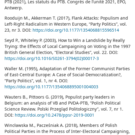
PTB (2021), Les statuts du PTB. Congrès de l’unité 2021, EPO,
Antwerp.
Rooduijn M., Akkerman T. (2017), Flank Attacks: Populism and
Left-Right Radicalism in Western Europe, “Party Politics”, vol.
23, nr 3. DOI:
https://doi.org/10.1177/1354068815596514
Seyd P., Whiteley P. (2003), How to Win a Landslide by Really
Trying: the Effects of Local Campaigning on Voting in the 1997
British General Election, “Electoral Studies”, vol. 22. DOI:
https://doi.org/10.1016/S0261-3794(02)00017-3
Waller M. (1995), Adaptation of the Former Communist Parties
of East-Central Europe: A Case of Social-Democratization?,
“Party Politics”, vol. 1, nr 4. DOI:
https://doi.org/10.1177/1354068895001004003
Wauters B., Pittoors G. (2019), Populist party leaders in
Belgium: an analysis of VB and PVDA-PTB, “Polish Political
Science Review. Polski Przegląd Politologiczny”, vol. 7, nr 1.
DOI:
https://doi.org/10.2478/ppsr-2019-0001
Wincławska M., Pacześniak A. (2018), Members of Polish
Political Parties in the Process of Inter-Electoral Campaigning,