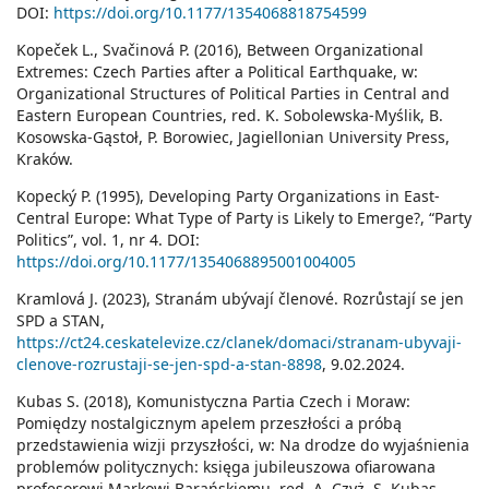
DOI:
https://doi.org/10.1177/1354068818754599
Kopeček L., Svačinová P. (2016), Between Organizational
Extremes: Czech Parties after a Political Earthquake, w:
Organizational Structures of Political Parties in Central and
Eastern European Countries, red. K. Sobolewska-Myślik, B.
Kosowska-Gąstoł, P. Borowiec, Jagiellonian University Press,
Kraków.
Kopecký P. (1995), Developing Party Organizations in East-
Central Europe: What Type of Party is Likely to Emerge?, “Party
Politics”, vol. 1, nr 4. DOI:
https://doi.org/10.1177/1354068895001004005
Kramlová J. (2023), Stranám ubývají členové. Rozrůstají se jen
SPD a STAN,
https://ct24.ceskatelevize.cz/clanek/domaci/stranam-ubyvaji-
clenove-rozrustaji-se-jen-spd-a-stan-8898
, 9.02.2024.
Kubas S. (2018), Komunistyczna Partia Czech i Moraw:
Pomiędzy nostalgicznym apelem przeszłości a próbą
przedstawienia wizji przyszłości, w: Na drodze do wyjaśnienia
problemów politycznych: księga jubileuszowa ofiarowana
profesorowi Markowi Barańskiemu, red. A. Czyż, S. Kubas,