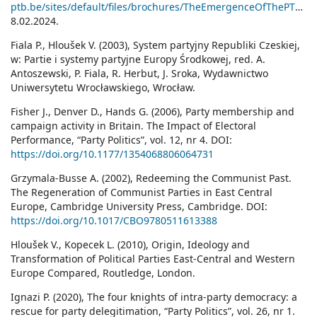
ptb.be/sites/default/files/brochures/TheEmergenceOfThePTB_EN.pdf
8.02.2024.
Fiala P., Hloušek V. (2003), System partyjny Republiki Czeskiej,
w: Partie i systemy partyjne Europy Środkowej, red. A.
Antoszewski, P. Fiala, R. Herbut, J. Sroka, Wydawnictwo
Uniwersytetu Wrocławskiego, Wrocław.
Fisher J., Denver D., Hands G. (2006), Party membership and
campaign activity in Britain. The Impact of Electoral
Performance, “Party Politics”, vol. 12, nr 4. DOI:
https://doi.org/10.1177/1354068806064731
Grzymala-Busse A. (2002), Redeeming the Communist Past.
The Regeneration of Communist Parties in East Central
Europe, Cambridge University Press, Cambridge. DOI:
https://doi.org/10.1017/CBO9780511613388
Hloušek V., Kopecek L. (2010), Origin, Ideology and
Transformation of Political Parties East-Central and Western
Europe Compared, Routledge, London.
Ignazi P. (2020), The four knights of intra-party democracy: a
rescue for party delegitimation, “Party Politics”, vol. 26, nr 1.