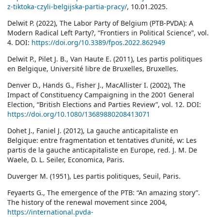
z-tiktoka-czyli-belgijska-partia-pracy/
, 10.01.2025.
Delwit P. (2022), The Labor Party of Belgium (PTB-PVDA): A
Modern Radical Left Party?, “Frontiers in Political Science”, vol.
4. DOI:
https://doi.org/10.3389/fpos.2022.862949
Delwit P., Pilet J. B., Van Haute E. (2011), Les partis politiques
en Belgique, Université libre de Bruxelles, Bruxelles.
Denver D., Hands G., Fisher J., MacAllister I. (2002), The
Impact of Constituency Campaigning in the 2001 General
Election, “British Elections and Parties Review”, vol. 12. DOI:
https://doi.org/10.1080/13689880208413071
Dohet J., Faniel J. (2012), La gauche anticapitaliste en
Belgique: entre fragmentation et tentatives d’unité, w: Les
partis de la gauche anticapitaliste en Europe, red. J. M. De
Waele, D. L. Seiler, Economica, Paris.
Duverger M. (1951), Les partis politiques, Seuil, Paris.
Feyaerts G., The emergence of the PTB: “An amazing story”.
The history of the renewal movement since 2004,
https://international.pvda-