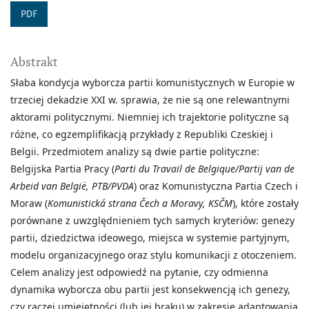
PDF
Abstrakt
Słaba kondycja wyborcza partii komunistycznych w Europie w
trzeciej dekadzie XXI w. sprawia, że nie są one relewantnymi
aktorami politycznymi. Niemniej ich trajektorie polityczne są
różne, co egzemplifikacją przykłady z Republiki Czeskiej i
Belgii. Przedmiotem analizy są dwie partie polityczne:
Belgijska Partia Pracy (
Parti du Travail de Belgique/Partij van de
Arbeid van België, PTB/PVDA
) oraz Komunistyczna Partia Czech i
Moraw (
Komunistická strana Čech a Moravy, KSČM
), które zostały
porównane z uwzględnieniem tych samych kryteriów: genezy
partii, dziedzictwa ideowego, miejsca w systemie partyjnym,
modelu organizacyjnego oraz stylu komunikacji z otoczeniem.
Celem analizy jest odpowiedź na pytanie, czy odmienna
dynamika wyborcza obu partii jest konsekwencją ich genezy,
czy raczej umiejętności (lub jej braku) w zakresie adaptowania