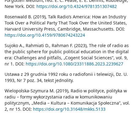
Forgotten Medium, red. E. C. Pease, E. E. Dennis, Routledge,
New York. DOI:
https://doi.org/10.4324/9781351307482
Rosenwald B. (2019), Talk Radio’s America: How an Industry
Took Over a Political Party That Took Over the United States,
Harvard University Press, Cambridge, Massachusetts. DOI:
https://doi.org/10.4159/9780674243224
Sujoko A., Rahmiati D., Rahman F. (2023), The role of radio as
the public sphere for public political education in the digital
era: Challenges and pitfalls, „Cogent Social Sciences”, vol. 9,
nr 1. DOI:
https://doi.org/10.1080/23311886.2023.2239627
Ustawa z 29 grudnia 1992 roku o radiofonii i telewizji, Dz. U.
1993, Nr 7 poz. 34, tekst jednolity.
Wielopolska-Szymura M. (2019), Radio w polityce, polityka w
radiu – formy wykorzystania radia w komunikowaniu
politycznym, „Media – Kultura – Komunikacja Społeczna”, vol.
2, nr 15. DOI:
https://doi.org/10.31648/mkks.5133