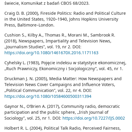
świecie, Komunikat z badań CBOS 68/2023.
Craig D. B. (2000), Fireside Politics: Radio and Political Culture
in the United States, 1920–1940, Johns Hopkins University
Press, Baltimore–London.
Cushion S., Kilby A., Thomas R., Morani M., Sambrook R.
(2018), Newspapers, Impartiality and Television News,
„Journalism Studies”, vol. 19, nr 2. DOI:
https://doi.org/10.1080/1461670X.2016.1171163
Cyhelsky L. (1983), Pojęcie indeksu w statystyce ekonomicznej,
„Ruch Prawniczy, Ekonomiczny i Socjologiczny”, vol. 45, nr 1.
Druckman J. N. (2005), Media Matter: How Newspapers and
Television News Cover Campaigns and Influence Voters,
„Political Communication”, vol. 22, nr 4. DOI:
https://doi.org/10.1080/10584600500311394
Gaynor N., O’Brien A. (2017), Community radio, democratic
participation and the public sphere, „Irish Journal of
Sociology”, vol. 25, nr 1. DOI:
https://doi.org/10.7227/IJS.0002
Holbert R. L. (2004), Political Talk Radio, Perceived Fairness,