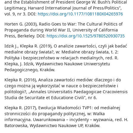
and the Establishment of President George W. Bush’s Political
Legitimacy, Harvard International Journal of Press/Politics”,
vol. 9, nr 3. DOI:
https://doi.org/10.1177/1081180X04265976
Horten G. (2003), Radio Goes to War: The Cultural Politics of
Propaganda during World War II, University of California
Press, Berkeley. DOI:
https://doi.org/10.1525/9780520930735
Idzik J., Klepka R. (2019), O analizie zawartości, czyli jak badać
medialne obrazy świata?, w: Medialne obrazy świata, t. 2:
Polityka i bezpieczeństwo w relacjach medialnych, red. R.
Klepka, J. Idzik, Wydawnictwo Naukowe Uniwersytetu
Pedagogicznego, Kraków.
Klepka R. (2016), Analiza zawartości mediów: dlaczego i do
czego można ją wykorzystać w nauce o bezpieczeństwie i
politologii?, „Annales Universitatis Paedagogicae Cracoviensis
Studia de Securitate et Educatione Civili”, nr 6.
Klepka R. (2017), Ewolucja Wiadomości TVP1: od medialnej
stronniczości do propagandy politycznej, w: Walka
informacyjna. Uwarunkowania – incydenty – wyzwania, red. H.
Batorowska, Wydawnictwo Naukowe UP, Kraków.