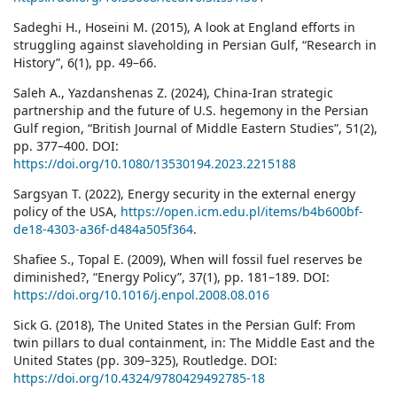
Sadeghi H., Hoseini M. (2015), A look at England efforts in
struggling against slaveholding in Persian Gulf, “Research in
History”, 6(1), pp. 49–66.
Saleh A., Yazdanshenas Z. (2024), China-Iran strategic
partnership and the future of U.S. hegemony in the Persian
Gulf region, “British Journal of Middle Eastern Studies”, 51(2),
pp. 377–400. DOI:
https://doi.org/10.1080/13530194.2023.2215188
Sargsyan T. (2022), Energy security in the external energy
policy of the USA,
https://open.icm.edu.pl/items/b4b600bf-
de18-4303-a36f-d484a505f364
.
Shafiee S., Topal E. (2009), When will fossil fuel reserves be
diminished?, “Energy Policy”, 37(1), pp. 181–189. DOI:
https://doi.org/10.1016/j.enpol.2008.08.016
Sick G. (2018), The United States in the Persian Gulf: From
twin pillars to dual containment, in: The Middle East and the
United States (pp. 309–325), Routledge. DOI:
https://doi.org/10.4324/9780429492785-18