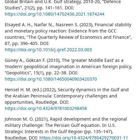
Global Britain and U.K. Gulf strategy, 2010-20, “Defence
Studies”, 21(2), pp. 141–161. DOI:
https://doi.org/10.1080/14702436.2021.1874244
Elsayed A. H., Naifar N., Nasreen S. (2023), Financial stability
and monetary policy reaction: Evidence from the GCC
countries, “The Quarterly Review of Economics and Finance”,
87, pp. 396–405. DOI:
https://doi.org/10.1016/j.qref.2022.03.003
Güney A., Gökcan F. (2010), The ‘greater Middle East’ as a
‘modern’ geopolitical imagination in American foreign policy,
“Geopolitics”, 15(1), pp. 22–38. DOI:
https://doi.org/10.1080/14650040903420370
Hensel H. M. (ed.) (2022), Security dynamics in the Gulf and
the Arabian Peninsula: Contemporary challenges and
opportunities, Routledge. DOI:
https://doi.org/10.4324/9781003298458
Johnson M. O. (2021), Rapid development and the regional
military challenge: The Persian Gulf equation. In U.S.
Strategic Interests in the Gulf Region (pp. 135–147),
Routledge. DOI:
https://doi.org/10.4324/9780429270031-11