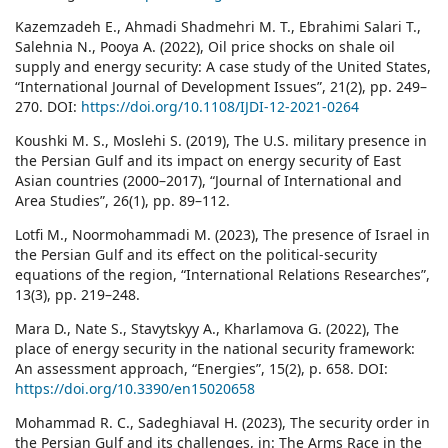
Kazemzadeh E., Ahmadi Shadmehri M. T., Ebrahimi Salari T.,
Salehnia N., Pooya A. (2022), Oil price shocks on shale oil
supply and energy security: A case study of the United States,
“International Journal of Development Issues”, 21(2), pp. 249–
270. DOI:
https://doi.org/10.1108/IJDI-12-2021-0264
Koushki M. S., Moslehi S. (2019), The U.S. military presence in
the Persian Gulf and its impact on energy security of East
Asian countries (2000–2017), “Journal of International and
Area Studies”, 26(1), pp. 89–112.
Lotfi M., Noormohammadi M. (2023), The presence of Israel in
the Persian Gulf and its effect on the political-security
equations of the region, “International Relations Researches”,
13(3), pp. 219–248.
Mara D., Nate S., Stavytskyy A., Kharlamova G. (2022), The
place of energy security in the national security framework:
An assessment approach, “Energies”, 15(2), p. 658. DOI:
https://doi.org/10.3390/en15020658
Mohammad R. C., Sadeghiaval H. (2023), The security order in
the Persian Gulf and its challenges, in: The Arms Race in the