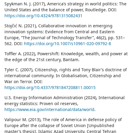
Spykman N. J. (2017), America’s strategy in world politics: The
United States and the balance of power, Routledge. DOI:
https://doi.org/10.4324/9781315082431
Stojčić N. (2021), Collaborative innovation in emerging
innovation systems: Evidence from Central and Eastern
Europe, “The Journal of Technology Transfer”, 46(2), pp. 531–
562. DOI:
https://doi.org/10.1007/s10961-020-09792-8
Toffler A. (2022), Powershift: Knowledge, wealth, and power at
the edge of the 21st century, Bantam.
Tyler C. (2007), Citizenship, rights and Tony Blair’s doctrine of
international community. In Globalisation, Citizenship and
War on Terror. DOI:
https://doi.org/10.4337/9781847208811.00015
U.S. Energy Information Administration (2024), International
energy statistics: Proven oil reserves,
https://www.eia.gov/international/data/world
.
Valipour M. (2013), The role of America in defense policy of
Europe after the collapse of Soviet Union [Unpublished
master’s thesis], Islamic Azad University, Central Tehran