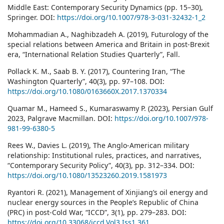
Middle East: Contemporary Security Dynamics (pp. 15–30),
Springer. DOI:
https://doi.org/10.1007/978-3-031-32432-1_2
Mohammadian A., Naghibzadeh A. (2019), Futurology of the
special relations between America and Britain in post-Brexit
era, “International Relation Studies Quarterly”, Fall.
Pollack K. M., Saab B. Y. (2017), Countering Iran, “The
Washington Quarterly”, 40(3), pp. 97–108. DOI:
https://doi.org/10.1080/0163660X.2017.1370334
Quamar M., Hameed S., Kumaraswamy P. (2023), Persian Gulf
2023, Palgrave Macmillan. DOI:
https://doi.org/10.1007/978-
981-99-6380-5
Rees W., Davies L. (2019), The Anglo-American military
relationship: Institutional rules, practices, and narratives,
“Contemporary Security Policy”, 40(3), pp. 312–334. DOI:
https://doi.org/10.1080/13523260.2019.1581973
Ryantori R. (2021), Management of Xinjiang’s oil energy and
nuclear energy sources in the People’s Republic of China
(PRC) in post-Cold War, “ICCD”, 3(1), pp. 279–283. DOI:
https://doi.org/10.33068/iccd.Vol3.Iss1.361