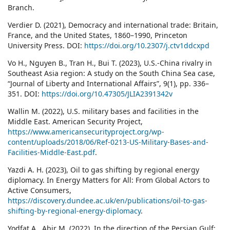
Branch.
Verdier D. (2021), Democracy and international trade: Britain,
France, and the United States, 1860–1990, Princeton
University Press. DOI:
https://doi.org/10.2307/j.ctv1ddcxpd
Vo H., Nguyen B., Tran H., Bui T. (2023), U.S.-China rivalry in
Southeast Asia region: A study on the South China Sea case,
“Journal of Liberty and International Affairs”, 9(1), pp. 336–
351. DOI:
https://doi.org/10.47305/JLIA2391342v
Wallin M. (2022), U.S. military bases and facilities in the
Middle East. American Security Project,
https://www.americansecurityproject.org/wp-
content/uploads/2018/06/Ref-0213-US-Military-Bases-and-
Facilities-Middle-East.pdf
.
Yazdi A. H. (2023), Oil to gas shifting by regional energy
diplomacy. In Energy Matters for All: From Global Actors to
Active Consumers,
https://discovery.dundee.ac.uk/en/publications/oil-to-gas-
shifting-by-regional-energy-diplomacy
.
Yodfat A., Abir M. (2022), In the direction of the Persian Gulf: