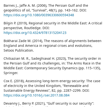
Barnes J., Jaffe A. M. (2006), The Persian Gulf and the
geopolitics of oil, “Survival”, 48(1), pp. 143–162. DOI:
https://doi.org/10.1080/00396330600594348
Bilgin P. (2019), Regional security in the Middle East: A critical
perspective, Routledge. DOI:
https://doi.org/10.4324/9781315204123
Bokharai Zade M. (2014), The reasons of alignments between
England and America in regional crises and evolutions,
Setoos Publication.
Chitsazian M. R., Sadeghiaval H. (2023), The security order in
the Persian Gulf and its challenges, in: The Arms Race in the
Middle East: Contemporary Security Dynamics (pp. 115–135),
Springer.
Cox E. (2018), Assessing long-term energy security: The case
of electricity in the United Kingdom, “Renewable and
Sustainable Energy Reviews”, 82, pp. 2287–2299. DOI:
https://doi.org/10.1016/j.rser.2017.08.084
Devanny J., Berry P. (2021), “Gulf security is our security”: