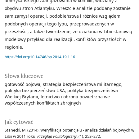
amerykańskiego zaangażowania w konflikt, widziany z
obydwu stron Atlantyku. Wreszcie analizie poddany zostanie
sam zamysł operacji, podobieństwa i różnice względem
podobnych operacji tego typu, przeprowadzonych w
przeszłości, a także twierdzenie, że działania w Libii stanowią
modelowy przykład dla realizacji „konfliktów przyszłości” w
regionie.
https://doi.org/10.14746/pp.2014.19.1.16
Słowa kluczowe
gotowość bojowa
strategia bezpieczeństwa militarnego
polityka bezpieczeństwa USA
polityka bezpieczeństwa
Wielkiej Brytanii
lotnictwo i obrona powietrzna we
współczesnych konfliktach zbrojnych
Jak cytować
Stanecki, M. (2014). Weryfikacja potencjału - analiza działań bojowych w
Libii w 2011 roku.
Przegląd Politologiczny
, (1), 253–272.