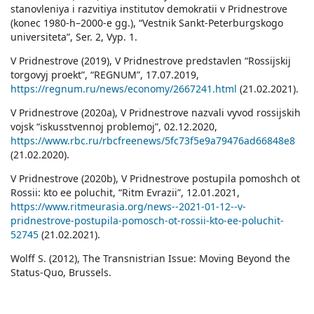
stanovleniya i razvitiya institutov demokratii v Pridnestrove
(konec 1980-h–2000-e gg.), “Vestnik Sankt-Peterburgskogo
universiteta”, Ser. 2, Vyp. 1.
V Pridnestrove (2019), V Pridnestrove predstavlen “Rossijskij
torgovyj proekt”, “REGNUM”, 17.07.2019,
https://regnum.ru/news/economy/2667241.html
(21.02.2021).
V Pridnestrove (2020a), V Pridnestrove nazvali vyvod rossijskih
vojsk “iskusstvennoj problemoj”, 02.12.2020,
https://www.rbc.ru/rbcfreenews/5fc73f5e9a79476ad66848e8
(21.02.2020).
V Pridnestrove (2020b), V Pridnestrove postupila pomoshch ot
Rossii: kto ee poluchit, “Ritm Evrazii”, 12.01.2021,
https://www.ritmeurasia.org/news--2021-01-12--v-
pridnestrove-postupila-pomosch-ot-rossii-kto-ee-poluchit-
52745
(21.02.2021).
Wolff S. (2012), The Transnistrian Issue: Moving Beyond the
Status-Quo, Brussels.