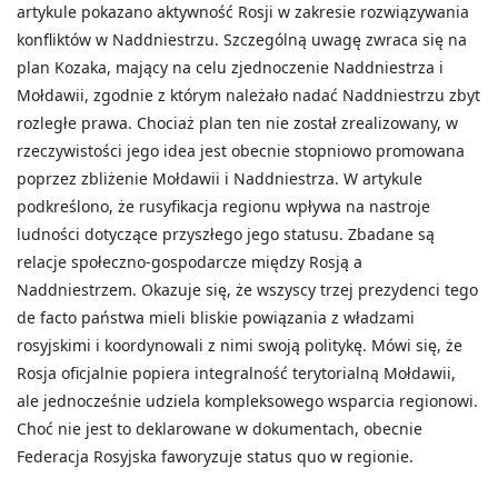
artykule pokazano aktywność Rosji w zakresie rozwiązywania
konfliktów w Naddniestrzu. Szczególną uwagę zwraca się na
plan Kozaka, mający na celu zjednoczenie Naddniestrza i
Mołdawii, zgodnie z którym należało nadać Naddniestrzu zbyt
rozległe prawa. Chociaż plan ten nie został zrealizowany, w
rzeczywistości jego idea jest obecnie stopniowo promowana
poprzez zbliżenie Mołdawii i Naddniestrza. W artykule
podkreślono, że rusyfikacja regionu wpływa na nastroje
ludności dotyczące przyszłego jego statusu. Zbadane są
relacje społeczno-gospodarcze między Rosją a
Naddniestrzem. Okazuje się, że wszyscy trzej prezydenci tego
de facto państwa mieli bliskie powiązania z władzami
rosyjskimi i koordynowali z nimi swoją politykę. Mówi się, że
Rosja oficjalnie popiera integralność terytorialną Mołdawii,
ale jednocześnie udziela kompleksowego wsparcia regionowi.
Choć nie jest to deklarowane w dokumentach, obecnie
Federacja Rosyjska faworyzuje status quo w regionie.