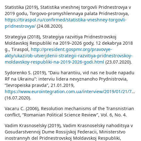
Statistika (2019), Statistika vneshnej torgovli Pridnestrovya v
2019 godu, Torgovo-promyshlennaya palata Pridnestrovya,
https://tiraspol.ru/confirmed/statistika-vneshney-torgovli-
pridnestrovya/
(24.08.2020).
Strategiya (2018), Strategiya razvitiya Pridnestrovskoj
Moldavskoj Respubliki na 2019–2026 gody, 12 dekabrya 2018
g., Tiraspol,
http://president.gospmr.org/pravovye-
akty/ukazi/ob-utverjdenii-strategii-razvitiya-pridnestrovskoy-
moldavskoy-respubliki-na-2019-2026-godi.html
(23.07.2020).
Sydorenko S. (2019), “Daiu harantiiu, vid nas ne bude napadu
RF na Ukrainu”: interviu lidera nevyznanoho Prydnistrovia,
“Ievropeiska pravda”, 21.01.2019,
https://www.eurointegration.com.ua/interview/2019/01/21/7091796/
(16.07.2020).
Vacaru C. (2006), Resolution mechanisms of the Transnistrian
conflict, “Romanian Political Science Review”, Vol. 6, No. 4.
Vadim Krasnoselsky (2019), Vadim Krasnoselsky nahoditsya v
Gosudarstvennoj Dume Rossijskoj Federacii, Ministerstvo
inostrannyh del Pridnestrovskoj Moldavskoj Respubliki,