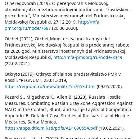
O peregovorah (2019), O peregovorah s Moldovoj,
otnosheniyah s mezhdunarodnymi partnerami i “kosovskom
precedente”, Ministerstvo inostrannyh del Pridnestrovskoj
Moldavskoj Respubliki, 27.12.2019,
http://mfa-
pmr.org/ru/node/7687
(20.06.2020).
Otchet (2021), Otchet Ministerstva inostrannyh del
Pridnestrovskoj Moldavskoj Respubliki o prodelannoj rabote
za 2020 god, Ministerstvo inostrannyh del Pridnestrovskoj
Moldavskoj Respubliki,
http://mfa-pmr.org/ru/node/8349
(22.02.2021).
Otkryto (2019), Otkryto oficialnoe predstavitelstvo PMR v
Rossii, “REGNUM”, 23.01.2019,
https://regnum.ru/news/polit/2557653.html
(09.05.2020).
Pezard S., Migacheva K., Allen B. (2020), Russia’s Hostile
Measures. Combating Russian Gray Zone Aggression Against
NATO in the Contact, Blunt, and Surge Layers of Competition.
Appendix B: Detailed Case Studies of Russia’s Use of Hostile
Measures, Santa Monica,
https://apps.dtic.mil/sti/pdfs/AD1090554.pdf
(19.02.2021).
Popescu N., Litra L. (2012), Transnistria: a bottom-up solution,