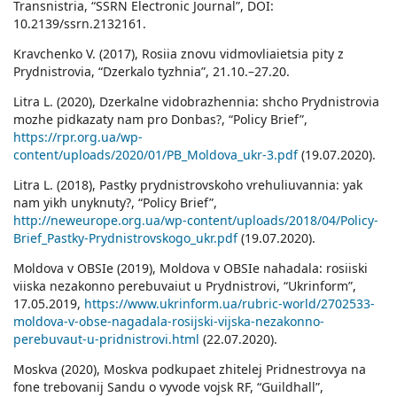
Transnistria, “SSRN Electronic Journal”, DOI:
10.2139/ssrn.2132161.
Kravchenko V. (2017), Rosiia znovu vidmovliaietsia pity z
Prydnistrovia, “Dzerkalo tyzhnia”, 21.10.–27.20.
Litra L. (2020), Dzerkalne vidobrazhennia: shcho Prydnistrovia
mozhe pidkazaty nam pro Donbas?, “Policy Brief”,
https://rpr.org.ua/wp-
content/uploads/2020/01/PB_Moldova_ukr-3.pdf
(19.07.2020).
Litra L. (2018), Pastky prydnistrovskoho vrehuliuvannia: yak
nam yikh unyknuty?, “Policy Brief”,
http://neweurope.org.ua/wp-content/uploads/2018/04/Policy-
Brief_Pastky-Prydnistrovskogo_ukr.pdf
(19.07.2020).
Moldova v OBSIe (2019), Moldova v OBSIe nahadala: rosiiski
viiska nezakonno perebuvaiut u Prydnistrovi, “Ukrinform”,
17.05.2019,
https://www.ukrinform.ua/rubric-world/2702533-
moldova-v-obse-nagadala-rosijski-vijska-nezakonno-
perebuvaut-u-pridnistrovi.html
(22.07.2020).
Moskva (2020), Moskva podkupaet zhitelej Pridnestrovya na
fone trebovanij Sandu o vyvode vojsk RF, “Guildhall”,