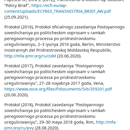
“Policy Brief”,
https://ecfr.eu/wp-
content/uploads/ECFR63_TRANSNISTRIA_BRIEF_AW.pdf
(25.09.2021).
Protokol (2016), Protokol oficialnogo zasedaniya Postoyannogo
soveshchaniya po politicheskim voprosam v ramkah
peregovornogo processa po pridnestrovskomu
uregulirovaniyu, 2–3 iyunya 2016 goda, Berlin, Ministerstvo
inostrannyh del Pridnestrovskoj Moldavskoj Respubliki,
http://mfa-pmr.org/ru/zxM
(20.06.2020).
Protokol (2017), Protokol zasedaniya “Postoyannogo
soveshchaniya po politicheskim voprosam v ramkah
peregovornogo processa po pridnestrovskomu
uregulirovaniyu”, 27–28 noyabrya 2017 goda, Vena,
https://www.osce.org/files/f/documents/5/b/359201.pdf
(20.06.2020).
Protokol (2018), Protokol zasedaniya “Postoyannogo
soveshchaniya po politicheskim voprosam v ramkah
peregovornogo processa po pridnestrovskomu
uregulirovaniyu”, 29–30 maya 2018 goda, Rim,
http://mfa-
pmr.org/ru/pvy
(28.08.2020).