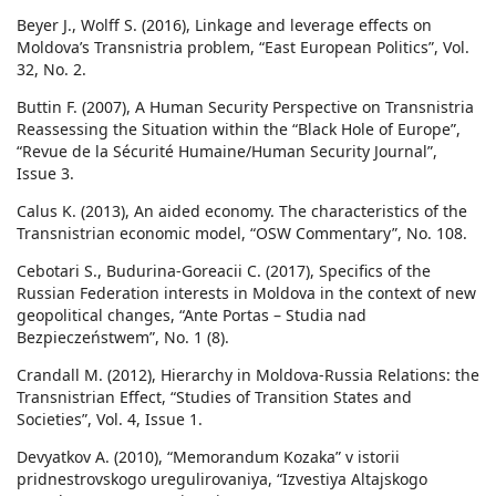
Beyer J., Wolff S. (2016), Linkage and leverage effects on
Moldova’s Transnistria problem, “East European Politics”, Vol.
32, No. 2.
Buttin F. (2007), A Human Security Perspective on Transnistria
Reassessing the Situation within the “Black Hole of Europe”,
“Revue de la Sécurité Humaine/Human Security Journal”,
Issue 3.
Calus K. (2013), An aided economy. The characteristics of the
Transnistrian economic model, “OSW Commentary”, No. 108.
Cebotari S., Budurina-Goreacii C. (2017), Specifics of the
Russian Federation interests in Moldova in the context of new
geopolitical changes, “Ante Portas – Studia nad
Bezpieczeństwem”, No. 1 (8).
Crandall M. (2012), Hierarchy in Moldova-Russia Relations: the
Transnistrian Effect, “Studies of Transition States and
Societies”, Vol. 4, Issue 1.
Devyatkov A. (2010), “Memorandum Kozaka” v istorii
pridnestrovskogo uregulirovaniya, “Izvestiya Altajskogo