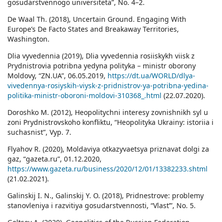
gosudarstvennogo universiteta”, No. 4–2.
De Waal Th. (2018), Uncertain Ground. Engaging With
Europe’s De Facto States and Breakaway Territories,
Washington.
Dlia vyvedennia (2019), Dlia vyvedennia rosiiskykh viisk z
Prydnistrovia potribna yedyna polityka – ministr oborony
Moldovy, “ZN.UA”, 06.05.2019,
https://dt.ua/WORLD/dlya-
vivedennya-rosiyskih-viysk-z-pridnistrov-ya-potribna-yedina-
politika-ministr-oboroni-moldovi-310368_.html
(22.07.2020).
Doroshko M. (2012), Heopolitychni interesy zovnishnikh syl u
zoni Prydnistrovskoho konfliktu, “Heopolityka Ukrainy: istoriia i
suchasnist”, Vyp. 7.
Flyahov R. (2020), Moldaviya otkazyvaetsya priznavat dolgi za
gaz, “gazeta.ru”, 01.12.2020,
https://www.gazeta.ru/business/2020/12/01/13382233.shtml
(21.02.2021).
Galinskij I. N., Galinskij Y. O. (2018), Pridnestrove: problemy
stanovleniya i razvitiya gosudarstvennosti, “Vlast’”, No. 5.