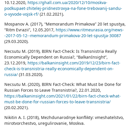
10.12.2020,
https://ghall.com.ua/2020/12/10/moskva-
podkupaet-zhitelej-pridnestrovya-na-fone-trebovanij-sandu-
o-vyvode-vojsk-rf/
(21.02.2021).
Mospanov A. (2017), “Memorandum Primakova” 20 let spustya,
“Ritm Evrazii”, 12.05.2017,
https://www.ritmeurasia.org/news-
-2017-05-12--memorandum-primakova-20-let-spustja-30087
(29.03.2020).
Necsutu M. (2019), BIRN Fact-Check: Is Transnistria Really
Economically Dependent on Russia?, “BalkanInsight”,
23.12.2019,
https://balkaninsight.com/2019/12/23/birn-fact-
check-is-transnistria-really-economically-dependent-on-
russia/
(31.03.2020).
Necsutu M. (2020), BIRN Fact-Check: What Must be Done for
Russian Forces to Leave Transnistria?, 22.01.2020,
https://balkaninsight.com/2021/01/22/birn-fact-check-what-
must-be-done-for-russian-forces-to-leave-transnistria/
(20.02.2021).
Nikitin A. I. (2018), Mezhdunarodnye konflikty: vmeshatelstvo,
mirotvorchestvo, uregulirovanie, Moskva.