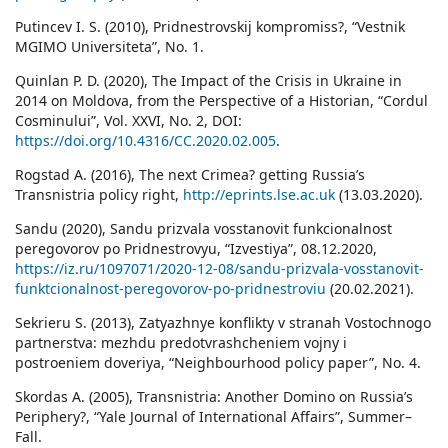
Putincev I. S. (2010), Pridnestrovskij kompromiss?, “Vestnik
MGIMO Universiteta”, No. 1.
Quinlan P. D. (2020), The Impact of the Crisis in Ukraine in
2014 on Moldova, from the Perspective of a Historian, “Cordul
Cosminului”, Vol. XXVI, No. 2, DOI:
https://doi.org/10.4316/CC.2020.02.005
.
Rogstad A. (2016), The next Crimea? getting Russia’s
Transnistria policy right,
http://eprints.lse.ac.uk
(13.03.2020).
Sandu (2020), Sandu prizvala vosstanovit funkcionalnost
peregovorov po Pridnestrovyu, “Izvestiya”, 08.12.2020,
https://iz.ru/1097071/2020-12-08/sandu-prizvala-vosstanovit-
funktcionalnost-peregovorov-po-pridnestroviu
(20.02.2021).
Sekrieru S. (2013), Zatyazhnye konflikty v stranah Vostochnogo
partnerstva: mezhdu predotvrashcheniem vojny i
postroeniem doveriya, “Neighbourhood policy paper”, No. 4.
Skordas A. (2005), Transnistria: Another Domino on Russia’s
Periphery?, “Yale Journal of International Affairs”, Summer–
Fall.