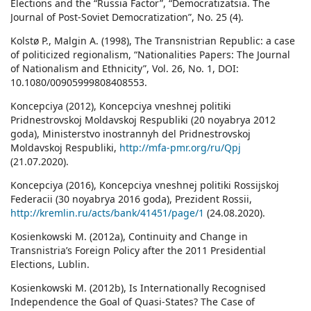
Elections and the “Russia Factor”, “Democratizatsia. The
Journal of Post-Soviet Democratization”, No. 25 (4).
Kolstø P., Malgin A. (1998), The Transnistrian Republic: a case
of politicized regionalism, “Nationalities Papers: The Journal
of Nationalism and Ethnicity”, Vol. 26, No. 1, DOI:
10.1080/00905999808408553.
Koncepciya (2012), Koncepciya vneshnej politiki
Pridnestrovskoj Moldavskoj Respubliki (20 noyabrya 2012
goda), Ministerstvo inostrannyh del Pridnestrovskoj
Moldavskoj Respubliki,
http://mfa-pmr.org/ru/Qpj
(21.07.2020).
Koncepciya (2016), Koncepciya vneshnej politiki Rossijskoj
Federacii (30 noyabrya 2016 goda), Prezident Rossii,
http://kremlin.ru/acts/bank/41451/page/1
(24.08.2020).
Kosienkowski M. (2012a), Continuity and Change in
Transnistria’s Foreign Policy after the 2011 Presidential
Elections, Lublin.
Kosienkowski M. (2012b), Is Internationally Recognised
Independence the Goal of Quasi-States? The Case of