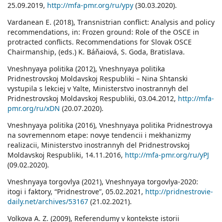
25.09.2019,
http://mfa-pmr.org/ru/ypy
(30.03.2020).
Vardanean E. (2018), Transnistrian conflict: Analysis and policy
recommendations, in: Frozen ground: Role of the OSCE in
protracted conflicts. Recommendations for Slovak OSCE
Chairmanship, (eds.) K. Báňaiová, S. Goda, Bratislava.
Vneshnyaya politika (2012), Vneshnyaya politika
Pridnestrovskoj Moldavskoj Respubliki – Nina Shtanski
vystupila s lekciej v Yalte, Ministerstvo inostrannyh del
Pridnestrovskoj Moldavskoj Respubliki, 03.04.2012,
http://mfa-
pmr.org/ru/xDN
(20.07.2020).
Vneshnyaya politika (2016), Vneshnyaya politika Pridnestrovya
na sovremennom etape: novye tendencii i mekhanizmy
realizacii, Ministerstvo inostrannyh del Pridnestrovskoj
Moldavskoj Respubliki, 14.11.2016,
http://mfa-pmr.org/ru/yPJ
(09.02.2020).
Vneshnyaya torgovlya (2021), Vneshnyaya torgovlya-2020:
itogi i faktory, “Pridnestrove”, 05.02.2021,
http://pridnestrovie-
daily.net/archives/53167
(21.02.2021).
Volkova A. Z. (2009), Referendumy v kontekste istorii