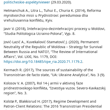
politicheskie-aspekty/viewer
(29.03.2020).
Hetmanchuk A., Litra L., Tuhui E., Churia K. (2014), Reforma
myrotvorchoi misii u Prydnistrovi: peredumova dlia
vrehuliuvannia konfliktu, Kyiv.
Javir V. (2018), Intehracijno-dezintehracijni procesy u Moldovi,
“Studia Politologica Ucraino-Polona”, Vyp. 8.
Jović-Lazić A., Kuvekalović-Stamatović J. (2020), Permanent
Neutrality of the Republic of Moldova – Strategy for Survival
Between Russia and NATO?, “The Review of International
Affairs”, Vol. LXXI, No. 1179, DOI:
https://doi.org/10.18485/iipe_ria.2020.71.1179.2
.
Kermach R. (2017), The sources of sustainability of the
Transnistrian de facto state, “UA: Ukraine Analytica”, No. 3 (9).
Kolosov V. A. (2007), Rol 14-j armii v aktivnoj faze
pridnestrovskogo konflikta, “Izvestiya vuzov. Severo-Kavkazskij
region”, No. 3.
Kolstø P., Blakkisrud H. (2017), Regime Development and
Patron-Client Relations: The 2016 Transnistrian Presidential