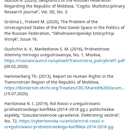
Goltsov A. (2020), Geopolitics of the Russian Federation
Regarding the Republic of Moldova, “Cogito. Multidisciplinary
Research Journal”, Vol. XII, No. 3.
Gridina I., Frotveit M. (2020), The Problem of the
Unrecognized States of the Post-Soviet Space in the Politics of
the Russian Federation, “Skhidnoievropeiskyi Istorychnyi
Visnyk”, Issue 16.
Gushchin A. V., Markedonov S. M. (2016), Pridnestrove:
dilemmy mirnogo uregulirovaniya, No. 1, Moskva,
https://russiancouncil.ru/upload/Transnistria_policybrief1.pdf
(09.02.2020).
Hammarberg Th. (2013), Report on Human Rights in the
Transnistrian Region of the Republic of Moldova,
https://tbinternet.ohchr.org/Treaties/CRC/Shared%20Documents/MDA/INT_CRC_IFS_MDA_26228_E.pdf
(19.07.2020).
Haritonova N. I. (2019), Rol Rossii v uregulirovanii
pridnestrovskogo konflikta (2014–2018 gg.): politicheskie
aspekty, “Gosudarstvennoe upravlenie. Elektronnyj vestnik”,
No. 72,
https://cyberleninka.ru/article/n/rol-rossii-v-
uregulirovanii-pridnestrovskogo-konflikta-2014-2018-gg-