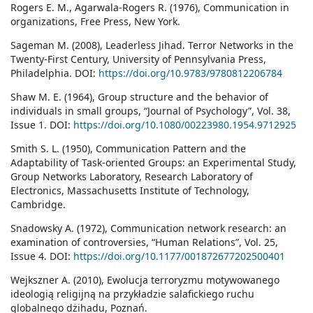
Rogers E. M., Agarwala-Rogers R. (1976), Communication in
organizations, Free Press, New York.
Sageman M. (2008), Leaderless Jihad. Terror Networks in the
Twenty-First Century, University of Pennsylvania Press,
Philadelphia. DOI:
https://doi.org/10.9783/9780812206784
Shaw M. E. (1964), Group structure and the behavior of
individuals in small groups, “Journal of Psychology”, Vol. 38,
Issue 1. DOI:
https://doi.org/10.1080/00223980.1954.9712925
Smith S. L. (1950), Communication Pattern and the
Adaptability of Task-oriented Groups: an Experimental Study,
Group Networks Laboratory, Research Laboratory of
Electronics, Massachusetts Institute of Technology,
Cambridge.
Snadowsky A. (1972), Communication network research: an
examination of controversies, “Human Relations”, Vol. 25,
Issue 4. DOI:
https://doi.org/10.1177/001872677202500401
Wejkszner A. (2010), Ewolucja terroryzmu motywowanego
ideologią religijną na przykładzie salafickiego ruchu
globalnego dżihadu, Poznań.