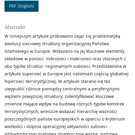
PDF (English)
Abstrakt
W niniejszym artykule próbowano zająć się problematyką
ewolucji sieciowej struktury organizacyjnej Państwa
Islamskiego w Europie. Wskazano na jej kluczowe elementy
składowe w postaci: mikrosieci i makrosieci oraz złożonych z
obu typów struktur: regionalnych subsieci. Przedstawiona w
artykule supersieć w Europie jest natomiast częścią globalnej
hipersieci terrorystycznej. W artykule starano się też
uwypuklić różnice pomiędzy centralnymi a peryferyjnymi
węzłami powyższej struktury; zidentyfikować kluczowe
zmienne mające wpływ na budowę różnych typów komórek
terrorystycznych; wreszcie wskazać hierarchię ważności
poszczególnych państw europejskich w oparciu o kryterium
wielkości i stopnia operacyjnej aktywności subsieci
dżihadystycznej (państwa strategicznie ważne, państwa