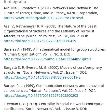
Bibliografia
Arquilla J., Ronfeldt D. (2001), Networks and Netwars: The
Future of Terror, Crime, and Militancy, RAND Corporation,
https://www.jstor.org/stable/10.7249/mr1382osd
.
Asal V., Rethemeyer R. K. (2008), The Nature of the Beast:
Organizational Structures and the Lethality of Terrorist
Attacks, “The Journal of Politics”, Vol. 70, No. 2. DOI:
https://doi.org/10.1017/S0022381608080419
Bavelas A. (1948), A mathematical model for group structures,
“Human Organization”, Vol. 7, No. 3. DOI:
https://doi.org/10.17730/humo.7.3.f4033344851gl053
Borgatti S. P., Everett M. G. (2000), Models of core/periphery
structures, “Social Networks”, Vol. 21, Issue 4. DOI:
https://doi.org/10.1016/S0378-8733(99)00019-2
Burges R. L. (1969), Communication networks and behavioral
consequences, “Human Relations”, Vol. 22, Issue 2. DOI:
https://doi.org/10.1177/001872676902200203
Freeman L. C. (1979), Centrality in social networks conceptual
clarification, “Social Networks”, Vol. 1, Issue 3. DOI: