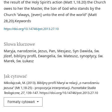
the result of the Holy Spirit’s action (Matt 1,18.20) the Church
owes to her the Master, the Son of God who stands by the
Church “always, [even] unto the end of the world” (Matt
28,20).Keywords
https://doi.org/10.14746/pst.2013.27.10
Słowa kluczowe
Maryja
narodzenie
Jezus
Pan
Mesjasz
Syn Dawida
św.
Józef
biblijny profil
Ewangelia
św. Mateusz
synoptycy
św.
Marek
św. Łukasz
Jak cytować
Mikołajczak, M. (2013). Biblijny profil Maryi w relacji „o narodzeniu
Jezusa" (Mt 1,18-25) - propozycja interpretacji.
Poznańskie Studia
Teologiczne
,
27
, 139–147. https://doi.org/10.14746/pst.2013.27.10
Formaty cytowań