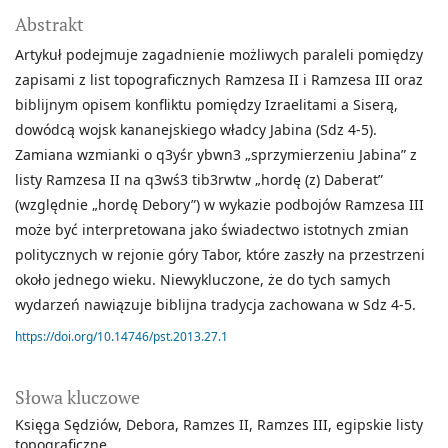
Abstrakt
Artykuł podejmuje zagadnienie możliwych paraleli pomiędzy
zapisami z list topograficznych Ramzesa II i Ramzesa III oraz
biblijnym opisem konfliktu pomiędzy Izraelitami a Siserą,
dowódcą wojsk kananejskiego władcy Jabina (Sdz 4-5).
Zamiana wzmianki o q3yśr ybwn3 „sprzymierzeniu Jabina” z
listy Ramzesa II na q3wś3 tib3rwtw „hordę (z) Daberat”
(względnie „hordę Debory”) w wykazie podbojów Ramzesa III
może być interpretowana jako świadectwo istotnych zmian
politycznych w rejonie góry Tabor, które zaszły na przestrzeni
około jednego wieku. Niewykluczone, że do tych samych
wydarzeń nawiązuje biblijna tradycja zachowana w Sdz 4-5.
https://doi.org/10.14746/pst.2013.27.1
Słowa kluczowe
Księga Sędziów
Debora
Ramzes II
Ramzes III
egipskie listy
topograficzne