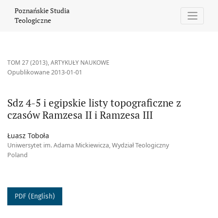
Sdz 4-5 i egipskie listy topograficzne z czasów Ramzesa II i Ramz
Poznańskie Studia
Teologiczne
TOM 27 (2013)
,
ARTYKUŁY NAUKOWE
Opublikowane 2013-01-01
Sdz 4-5 i egipskie listy topograficzne z
czasów Ramzesa II i Ramzesa III
Łuasz Toboła
Uniwersytet im. Adama Mickiewicza, Wydział Teologiczny
Poland
PDF (English)