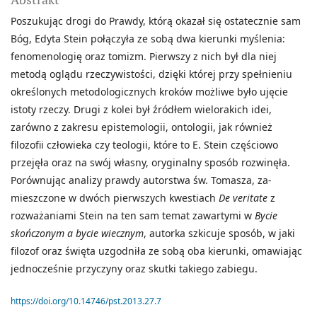
Poszukując drogi do Prawdy, którą okazał się ostatecznie sam
Bóg, Edyta Stein połączyła ze sobą dwa kierunki myślenia:
fenomenologię oraz tomizm. Pierwszy z nich był dla niej
metodą oglądu rzeczywistości, dzięki której przy spełnieniu
określonych metodologicznych kroków możliwe było ujęcie
istoty rzeczy. Drugi z kolei był źródłem wielorakich idei,
zarówno z zakresu epistemologii, ontologii, jak również
filozofii człowieka czy teologii, które to E. Stein częściowo
przejęła oraz na swój własny, oryginalny sposób rozwinęła.
Porównując analizy prawdy autorstwa św. Tomasza, za-
mieszczone w dwóch pierwszych kwestiach
De veritate
z
rozważaniami Stein na ten sam temat zawartymi w
Bycie
skończonym a bycie wiecznym
, autorka szkicuje sposób, w jaki
filozof oraz święta uzgodniła ze sobą oba kierunki, omawiając
jednocześnie przyczyny oraz skutki takiego zabiegu.
https://doi.org/10.14746/pst.2013.27.7