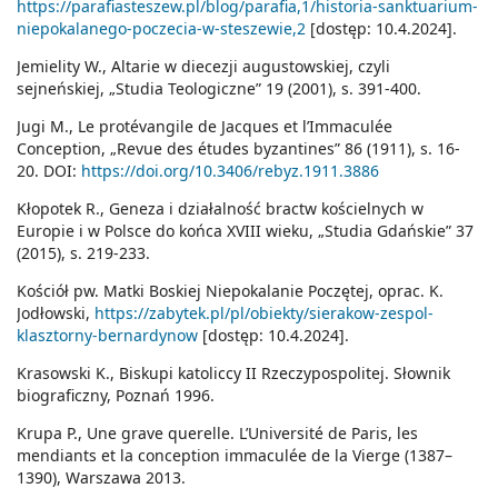
https://parafiasteszew.pl/blog/parafia,1/historia-sanktuarium-
niepokalanego-poczecia-w-steszewie,2
[dostęp: 10.4.2024].
Jemielity W., Altarie w diecezji augustowskiej, czyli
sejneńskiej, „Studia Teologiczne” 19 (2001), s. 391-400.
Jugi M., Le protévangile de Jacques et l’Immaculée
Conception, „Revue des études byzantines” 86 (1911), s. 16-
20. DOI:
https://doi.org/10.3406/rebyz.1911.3886
Kłopotek R., Geneza i działalność bractw kościelnych w
Europie i w Polsce do końca XVIII wieku, „Studia Gdańskie” 37
(2015), s. 219-233.
Kościół pw. Matki Boskiej Niepokalanie Poczętej, oprac. K.
Jodłowski,
https://zabytek.pl/pl/obiekty/sierakow-zespol-
klasztorny-bernardynow
[dostęp: 10.4.2024].
Krasowski K., Biskupi katoliccy II Rzeczypospolitej. Słownik
biograficzny, Poznań 1996.
Krupa P., Une grave querelle. L’Université de Paris, les
mendiants et la conception immaculée de la Vierge (1387–
1390), Warszawa 2013.