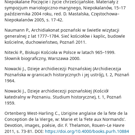
Niepokalane Poczęcie i życie chrześcijańskie. Materiały z
sympozjum mariologiczno-maryjnego, Niepokalanów, 15–17
października 2004 roku, red. D. Mastalska, Częstochowa–
Niepokalanów 2005, s. 17-42.
Naumann P., Archidiakonat poznański w świetle wizytacji
generalnej z lat 1777–1784. Sieć kościołów i kaplic, budowle
kościelne, duchowieństwo, Poznań 2011.
Nitecki P., Biskupi Kościoła w Polsce w latach 965–1999.
Słownik biograficzny, Warszawa 2000.
Nowacki J., Dzieje archidiecezji Poznańskiej (Archidiecezja
Poznańska w granicach historycznych i jej ustrój), t. 2, Poznań
1964.
Nowacki J., Dzieje archidiecezji poznańskiej (Kościół
katedralny w Poznaniu. Studium historyczne), t. 1, Poznań
1959.
Ortenberg West-Harling C., L’origine anglaise de la fete de la
Conception de la Vierge, w: Marie et la ‘Fete aux Normands’.
Devotion, images, poésie, dir. F. Thelamon, Rouen–Le Havre
2011, s. 73-81. DOI:
https://doi.org/10.4000/books.purh.10884