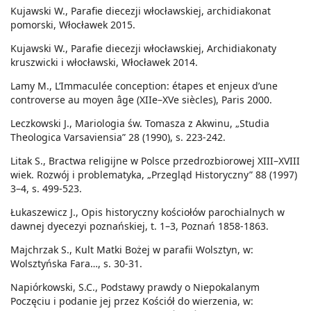
Kujawski W., Parafie diecezji włocławskiej, archidiakonat
pomorski, Włocławek 2015.
Kujawski W., Parafie diecezji włocławskiej, Archidiakonaty
kruszwicki i włocławski, Włocławek 2014.
Lamy M., L’Immaculée conception: étapes et enjeux d’une
controverse au moyen âge (XIIe–XVe siècles), Paris 2000.
Leczkowski J., Mariologia św. Tomasza z Akwinu, „Studia
Theologica Varsaviensia” 28 (1990), s. 223-242.
Litak S., Bractwa religijne w Polsce przedrozbiorowej XIII–XVIII
wiek. Rozwój i problematyka, „Przegląd Historyczny” 88 (1997)
3–4, s. 499-523.
Łukaszewicz J., Opis historyczny kościołów parochialnych w
dawnej dyecezyi poznańskiej, t. 1–3, Poznań 1858-1863.
Majchrzak S., Kult Matki Bożej w parafii Wolsztyn, w:
Wolsztyńska Fara…, s. 30-31.
Napiórkowski, S.C., Podstawy prawdy o Niepokalanym
Poczęciu i podanie jej przez Kościół do wierzenia, w: