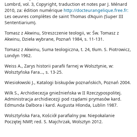
Lombrd, vol. 3, Copyright, traduction et notes par J. Ménard
2010, za: édition numérique
http://docteurangelique.free.fr:
Les oeuvres complètes de saint Thomas d’Aquin (Super III
Sententiarium).
Tomasz z Akwinu, Streszczenie teologii, w: Św. Tomasz z
Akwinu, Dzieła wybrane, Poznań 1984, s. 11-131.
Tomasz z Akwinu, Suma teologiczna, t. 24, tłum. S. Piotrowicz,
Londyn 1962.
Weiss A., Zarys historii parafii farnej w Wolsztynie, w:
Wolsztyńska Fara…, s. 13-25.
Wiesiołowski J., Katalogi biskupów poznańskich, Poznań 2004.
Wilk S., Archidiecezja gnieźnieńska w II Rzeczypospolitej.
Administracja archidiecezji pod rządami prymasów kard.
Edmunda Dalbora i kard. Augusta Hlonda, Lublin 1987.
Wolsztyńska Fara, Kościół parafialny pw. Niepokalanie
Poczętej NMP, red. S. Majchrzak, Wolsztyn 2012.