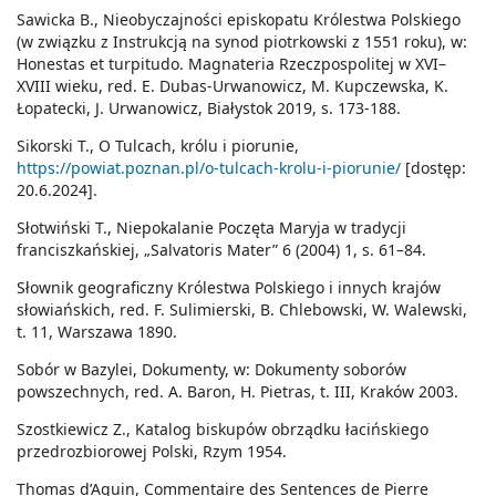
Sawicka B., Nieobyczajności episkopatu Królestwa Polskiego
(w związku z Instrukcją na synod piotrkowski z 1551 roku), w:
Honestas et turpitudo. Magnateria Rzeczpospolitej w XVI–
XVIII wieku, red. E. Dubas-Urwanowicz, M. Kupczewska, K.
Łopatecki, J. Urwanowicz, Białystok 2019, s. 173-188.
Sikorski T., O Tulcach, królu i piorunie,
https://powiat.poznan.pl/o-tulcach-krolu-i-piorunie/
[dostęp:
20.6.2024].
Słotwiński T., Niepokalanie Poczęta Maryja w tradycji
franciszkańskiej, „Salvatoris Mater” 6 (2004) 1, s. 61–84.
Słownik geograficzny Królestwa Polskiego i innych krajów
słowiańskich, red. F. Sulimierski, B. Chlebowski, W. Walewski,
t. 11, Warszawa 1890.
Sobór w Bazylei, Dokumenty, w: Dokumenty soborów
powszechnych, red. A. Baron, H. Pietras, t. III, Kraków 2003.
Szostkiewicz Z., Katalog biskupów obrządku łacińskiego
przedrozbiorowej Polski, Rzym 1954.
Thomas d’Aquin, Commentaire des Sentences de Pierre