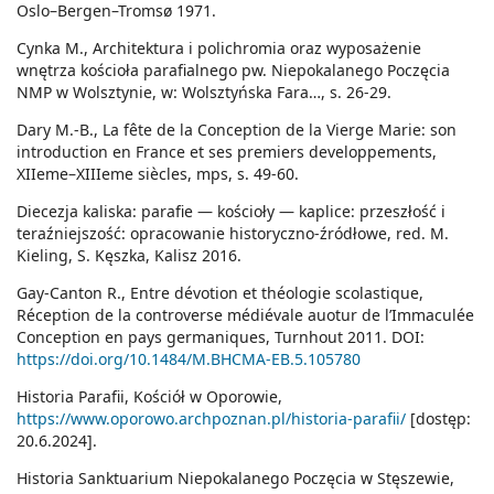
Oslo–Bergen–Tromsø 1971.
Cynka M., Architektura i polichromia oraz wyposażenie
wnętrza kościoła parafialnego pw. Niepokalanego Poczęcia
NMP w Wolsztynie, w: Wolsztyńska Fara…, s. 26-29.
Dary M.-B., La fête de la Conception de la Vierge Marie: son
introduction en France et ses premiers developpements,
XIIeme–XIIIeme siècles, mps, s. 49-60.
Diecezja kaliska: parafie — kościoły — kaplice: przeszłość i
teraźniejszość: opracowanie historyczno-źródłowe, red. M.
Kieling, S. Kęszka, Kalisz 2016.
Gay-Canton R., Entre dévotion et théologie scolastique,
Réception de la controverse médiévale auotur de l’Immaculée
Conception en pays germaniques, Turnhout 2011. DOI:
https://doi.org/10.1484/M.BHCMA-EB.5.105780
Historia Parafii, Kościół w Oporowie,
https://www.oporowo.archpoznan.pl/historia-parafii/
[dostęp:
20.6.2024].
Historia Sanktuarium Niepokalanego Poczęcia w Stęszewie,