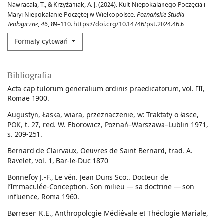
Nawracała, T., & Krzyżaniak, A. J. (2024). Kult Niepokalanego Poczęcia i
Maryi Niepokalanie Poczętej w Wielkopolsce.
Poznańskie Studia
Teologiczne
,
46
, 89–110. https://doi.org/10.14746/pst.2024.46.6
Formaty cytowań
Bibliografia
Acta capitulorum generalium ordinis praedicatorum, vol. III,
Romae 1900.
Augustyn, Łaska, wiara, przeznaczenie, w: Traktaty o łasce,
POK, t. 27, red. W. Eborowicz, Poznań–Warszawa–Lublin 1971,
s. 209-251.
Bernard de Clairvaux, Oeuvres de Saint Bernard, trad. A.
Ravelet, vol. 1, Bar-le-Duc 1870.
Bonnefoy J.-F., Le vén. Jean Duns Scot. Docteur de
l’Immaculée-Conception. Son milieu — sa doctrine — son
influence, Roma 1960.
Børresen K.E., Anthropologie Médiévale et Théologie Mariale,