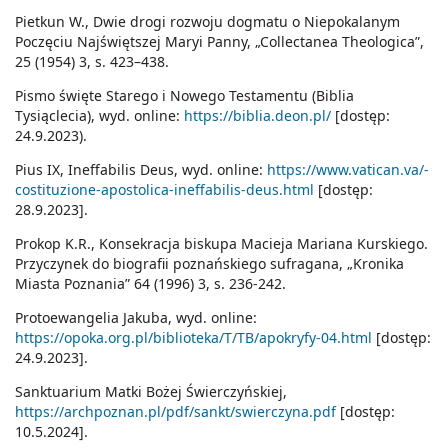
Pietkun W., Dwie drogi rozwoju dogmatu o Niepokalanym
Poczęciu Najświętszej Maryi Panny, „Collectanea Theologica”,
25 (1954) 3, s. 423–438.
Pismo święte Starego i Nowego Testamentu (Biblia
Tysiąclecia), wyd. online:
https://biblia.deon.pl/
[dostęp:
24.9.2023).
Pius IX, Ineffabilis Deus, wyd. online:
https://www.vatican.va/-
costituzione-apostolica-ineffabilis-deus.html
[dostęp:
28.9.2023].
Prokop K.R., Konsekracja biskupa Macieja Mariana Kurskiego.
Przyczynek do biografii poznańskiego sufragana, „Kronika
Miasta Poznania” 64 (1996) 3, s. 236-242.
Protoewangelia Jakuba, wyd. online:
https://opoka.org.pl/biblioteka/T/TB/apokryfy-04.html
[dostęp:
24.9.2023].
Sanktuarium Matki Bożej Świerczyńskiej,
https://archpoznan.pl/pdf/sankt/swierczyna.pdf
[dostęp:
10.5.2024].