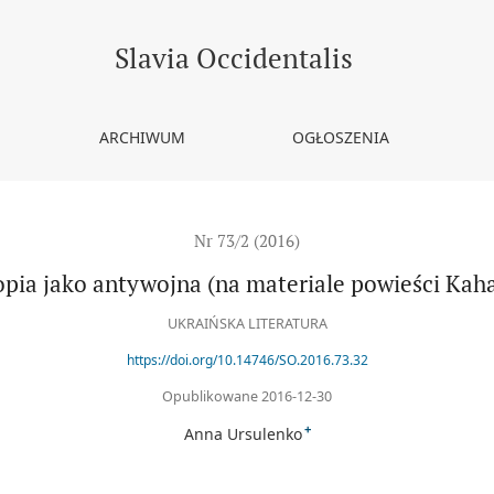
ateriale powieści Kaharłyk Ołeha Szynkarenki)
Slavia Occidentalis
ARCHIWUM
OGŁOSZENIA
Nr 73/2 (2016)
opia jako antywojna (na materiale powieści Kah
UKRAIŃSKA LITERATURA
https://doi.org/10.14746/SO.2016.73.32
Opublikowane 2016-12-30
+
Anna Ursulenko