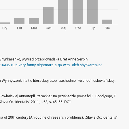
 Shynkarenko, wywiad przeprowadziła Bret Anne Serbin,
16/08/10/a-very-funny-nightmare-a-qa-with--oleh-shynkarenko/
ynnyczenki na tle literackiej utopii zachodnio i wschodniosłowiańskiej,
owiańskiej antyutopii literackiej: na przykładzie powieści E. Bondyʼego, T.
avia Occidentalis” 2011, t. 68, s. 45–55. DOI:
pia of 20th century (An outline of research problems), „Slavia Occidentalis”