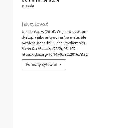
Ukrainian literature
Russia
Jak cytować
Ursulenko, A. (2016). Wojna w dystopii –
dystopia jako antywojna (na materiale
powieści Kaharłyk Ołeha Szynkarenki).
Slavia Occidentalis
, (73/2), 95–107.
https://doi.org/10.14746/SO.2016.73.32
Formaty cytowań