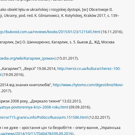
o obiekt lęku w ukraińskiej i rosyjskiej dystopii, [w:] Obce/swoje II.
sji, Ukrainy, pod. red. K. Glinianowicz, K. Kotyńskiej, Kraków 2017, s. 139–
tp://bukvoid.com.ua/reviews/books/2015/01/23/121545.html
(16.11.2016).
гарлик, [w:] О. Шинкаренко, Кагарлик, s. 5. Быков Д., ЖД, Москва
kipedia.org/wiki/Кагарлик_(роман)
(15.01.2017).
 „Кагарлик”?, „Версії” 19.06.2014,
http://versii.cv.ua/kultura/cherez–100-
l
(19.09.2016).
–2014 від знаних книголюбів”,
http://www.chytomo.com/digest/knizhkovi-
.2017).
ризи 2008 року, „Дзеркало тижня” 13.02.2013,
oyatsya-povtorennya-krizi–2008-roku.html
(09.09.2016).
/mirror715.graniru.info/Politics/Russia/m.151586.html
(12.02.2017).
і не дуже – зростання цін та безробіття – опиту-вання, „Українська
.ua/news/2014/10/11/7040478/(09.09.2016)
.