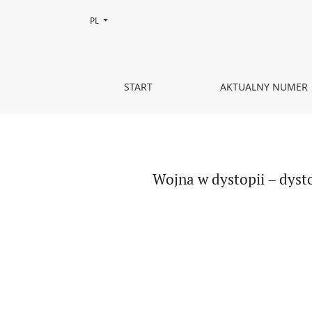
Zmień język, obecnie wybrany to:
PL
Wojna w dystopii – dystopia jako antywojna (na m
START
AKTUALNY NUMER
Wojna w dystopii – dyst