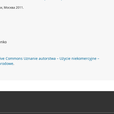
ах, Москва 2011.
enko
ive Commons Uznanie autorstwa – Użycie niekomercyjne –
arodowe
.