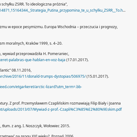
 schyłku ZSRR. To ideologiczna próżnia”,
14871,15164344,_Strategia_Putina_przypomina_te_u_schylku_ZSRR__To.html
mizmu w epoce pesymizmu. Europa Wschodnia – przeczucia i prognozy,
 pism moralnych, Kraków 1999, s. 4–20.
ja, wywiad przeprowadziła H. Pomeraniec,
keret-palabras-que-hablan-en-voz-baja
(17.01.2017).
lantic” 08.11.2016,
/archive/2016/11/donald-trumps-dystopias/506975/
(15.01.2017).
feed.com/etgarkeret/arctic-lizard?utm_term=.bb-
eratury. Z prof. Przemysławem Czaplińskim rozmawiają Filip Biały i Joanna
ntent/uploads/2013/07/Wywiad-z-prof.-Czapli%C3%85%E2%80%9Eskim.pdf
 tłum. z ang. I. Noszczyk, Wołowiec 2015.
k przetrwać na progu XXI wieku?, Poznań 2006.