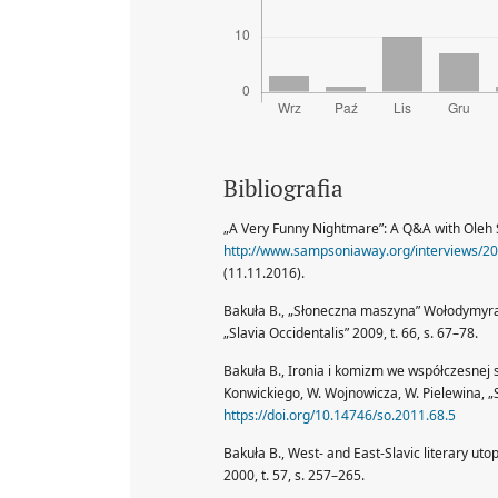
Bibliografia
„A Very Funny Nightmare”: A Q&A with Oleh
http://www.sampsoniaway.org/interviews/20
(11.11.2016).
Bakuła B., „Słoneczna maszyna” Wołodymyra W
„Slavia Occidentalis” 2009, t. 66, s. 67–78.
Bakuła B., Ironia i komizm we współczesnej sł
Konwickiego, W. Wojnowicza, W. Pielewina, „Sl
https://doi.org/10.14746/so.2011.68.5
Bakuła B., West- and East-Slavic literary uto
2000, t. 57, s. 257–265.