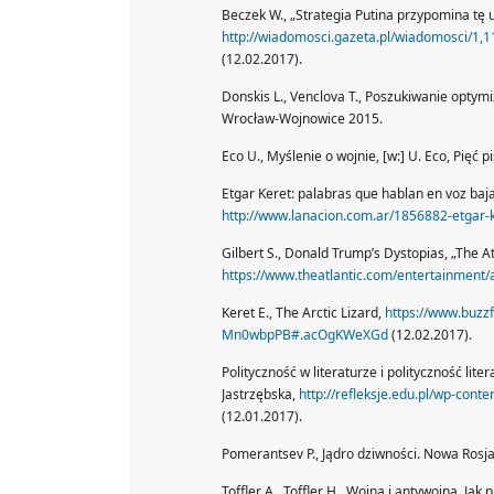
Beczek W., „Strategia Putina przypomina tę u
http://wiadomosci.gazeta.pl/wiadomosci/1,1
(12.02.2017).
Donskis L., Venclova T., Poszukiwanie opty
Wrocław-Wojnowice 2015.
Eco U., Myślenie o wojnie, [w:] U. Eco, Pięć
Etgar Keret: palabras que hablan en voz ba
http://www.lanacion.com.ar/1856882-etgar-
Gilbert S., Donald Trump’s Dystopias, „The At
https://www.theatlantic.com/entertainment
Keret E., The Arctic Lizard,
https://www.buzz
Mn0wbpPB#.acOgKWeXGd
(12.02.2017).
Polityczność w literaturze i polityczność lit
Jastrzębska,
http://refleksje.edu.pl/wp-co
(12.01.2017).
Pomerantsev P., Jądro dziwności. Nowa Rosja,
Toffler A., Toffler H., Wojna i antywojna. Ja