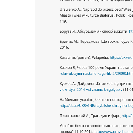
Ursulenko A., Naprzód do przeszłości? Wieś jak
Miasto i wieś w kulturze Białorusi, Polski, Ro
149.
Борута Я., Абсурдизм як спосіб вижити,
ht
Бриних М., Передмова. Ще трохи, і буде Ка
2016.
Кагарлик (роман), Wikipedia,
https://uk.wi
Козлов P., Через 100 років Україні настане
rokiv-ukrayini-nastane-kagarlik–2/29390.htm
Курков A., Дайджест „Книжкові відкриття
vidkrittya–2014-vid-znanix-knigolyubiv
(11.01
Найбільше українці бояться повторення к
http://dt.ua/UKRAINE/naybilshe-ukrayinci-b
Пионтковский A., Трагедия и фарс,
http:/
Українці бояться зовнішнього вторгнення 
правда” 11.10.2014,
http://www.pravda.com