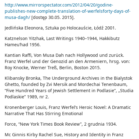
http://www.mirrorspectator.com/2012/04/20/godine-
publishes-new-complete-translation-of-werfelsforty-days-of-
musa-dagh/
[dostęp 30.05. 2015].
Jedlińska Eleonora, Sztuka po Holocauście, Łódź 2001.
Katznelson Yitzhak, Last Writings 1940–1944, Hakkibutz
Hameu’had 1956.
Kantian Raffi, Von Musa Dah nach Hollywood und zurück.
Franz Werfel und der Genozid an den Armeniern, hrsg. von:
Roy Knocke, Werner Treß, Berlin, Boston 2015.
Klibansky Bronka, The Underground Archives in the Bialystok
Ghetto, founded by Zvi Mersik and Mordechai Tenenbaum,
“Five Hundred Years of Jewish Settlement in Podlasie”, „Studia
Podlaskie” 1989, nr 2.
Kronenberger Louis, Franz Werfel’s Heroic Novel: A Dramatic
Narrative That Has Stirring Emotional
Force, “New York Times Book Review”, 2 grudnia 1934.
Mc Ginnis Kirby Rachel Sue, History and Identity in Franz