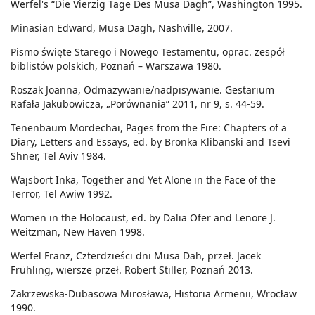
Werfel's “Die Vierzig Tage Des Musa Dagh”, Washington 1995.
Minasian Edward, Musa Dagh, Nashville, 2007.
Pismo święte Starego i Nowego Testamentu, oprac. zespół
biblistów polskich, Poznań – Warszawa 1980.
Roszak Joanna, Odmazywanie/nadpisywanie. Gestarium
Rafała Jakubowicza, „Porównania” 2011, nr 9, s. 44-59.
Tenenbaum Mordechai, Pages from the Fire: Chapters of a
Diary, Letters and Essays, ed. by Bronka Klibanski and Tsevi
Shner, Tel Aviv 1984.
Wajsbort Inka, Together and Yet Alone in the Face of the
Terror, Tel Awiw 1992.
Women in the Holocaust, ed. by Dalia Ofer and Lenore J.
Weitzman, New Haven 1998.
Werfel Franz, Czterdzieści dni Musa Dah, przeł. Jacek
Frühling, wiersze przeł. Robert Stiller, Poznań 2013.
Zakrzewska-Dubasowa Mirosława, Historia Armenii, Wrocław
1990.