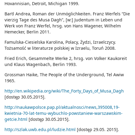
Hovannisian, Detroit, Michigan 1999.
Bartl Andrea, Roman der Unmöglichkeiten. Franz Werfels “Die
vierzig Tage des Musa Dagh”, [w:] Judentum in Leben und
Werk von Franz Werfel, hrsg. von Hans Wagener, Wilhelm
Hemecker, Berlin 2011.
Famulska-Ciesielska Karolina, Polacy, Żydzi, Izraelczycy.
Tożsamość w literaturze polskiej w Izraelu, Toruń 2008.
Fried Erich, Gesammelte Werke 2, hrsg. von Volker Kaukoreit
und Klaus Wagenbach, Berlin 1993.
Grossman Haike, The People of the Underground, Tel Awiw
1965.
http://en.wikipedia.org/wiki/The_Forty_Days_of_Musa_Dagh
[dostęp 30.05.2015].
http://naukawpolsce.pap.pl/aktualnosci/news,395008,19-
kwietnia-70-lat-temu-wybuchlo-powstaniew-warszawskim-
getcie.html
[dostęp 30.05.2015].
http://szlak.uwb.edu.pl/ludzie.html
[dostęp 29.05. 2015].