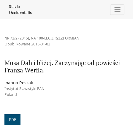
Musa Dah i bliżej. Zaczynając od powieści Franza Werfla.
Slavia
Occidentalis
NR 72/2 (2015)
,
NA 100-LECIE RZEZI ORMIAN
Opublikowane 2015-01-02
Musa Dah i bliżej. Zaczynając od powieści
Franza Werfla.
Joanna Roszak
Instytut Slawistyki PAN
Poland
PDF