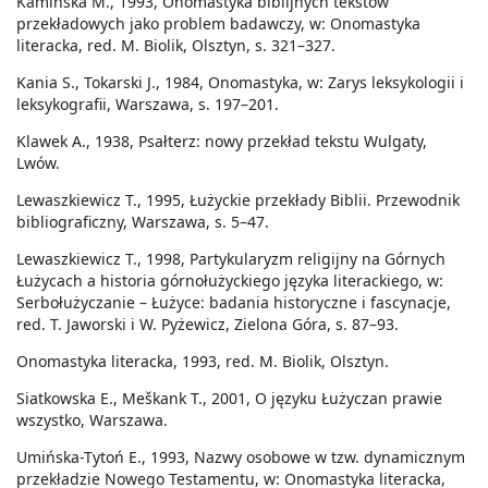
Kamińska M., 1993, Onomastyka biblijnych tekstów
przekładowych jako problem badawczy, w: Onomastyka
literacka, red. M. Biolik, Olsztyn, s. 321–327.
Kania S., Tokarski J., 1984, Onomastyka, w: Zarys leksykologii i
leksykografii, Warszawa, s. 197–201.
Klawek A., 1938, Psałterz: nowy przekład tekstu Wulgaty,
Lwów.
Lewaszkiewicz T., 1995, Łużyckie przekłady Biblii. Przewodnik
bibliograficzny, Warszawa, s. 5–47.
Lewaszkiewicz T., 1998, Partykularyzm religijny na Górnych
Łużycach a historia górnołużyckiego języka literackiego, w:
Serbołużyczanie – Łużyce: badania historyczne i fascynacje,
red. T. Jaworski i W. Pyżewicz, Zielona Góra, s. 87–93.
Onomastyka literacka, 1993, red. M. Biolik, Olsztyn.
Siatkowska E., Meškank T., 2001, O języku Łużyczan prawie
wszystko, Warszawa.
Umińska-Tytoń E., 1993, Nazwy osobowe w tzw. dynamicznym
przekładzie Nowego Testamentu, w: Onomastyka literacka,