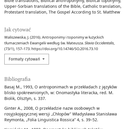
Bible translations
Biblical anthroponymy
Biblical toponymy
Upper-Sorbian translations of the Bible
Catholic translation
Protestant translation
The Gospel According to St. Matthew
Jak cytować
Waliszewska, J. (2016). Antroponimy i toponimy w łużyckich
tłumaczeniach Ewangelii według św. Mateusza.
Slavia Occidentalis
,
(73/1), 157–173. https://doi.org/10.14746/SO.2016.73.10
Formaty cytowań
Bibliografia
Basaj M., 1993, O antroponimach w przekładach z języków
blisko spokrewnionych, w: Onomastyka literacka, red. M.
Biolik, Olsztyn, s. 337.
Ginter A., 2008, O przekładzie nazw osobowych w
rosyjskojęzycznej wersji „Chłopów” Władysława Stanisława
Reymonta, „Folia Linguistica Rossica” 4, s. 39–52.