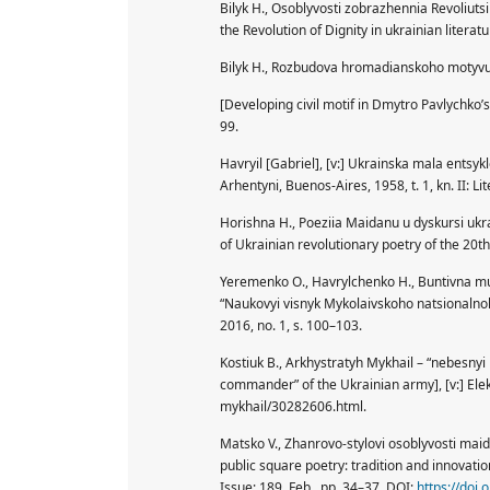
Bilyk H., Osoblyvosti zobrazhennia Revoliutsii
the Revolution of Dignity in ukrainian literatu
Bilyk H., Rozbudova hromadianskoho motyvu 
[Developing civil motif in Dmytro Pavlychko’s 
99.
Havryil [Gabriel], [v:] Ukrainska mala entsyk
Arhentyni, Buenos-Aires, 1958, t. 1, kn. II: Lit
Horishna H., Poeziia Maidanu u dyskursi ukrai
of Ukrainian revolutionary poetry of the 20th 
Yeremenko O., Havrylchenko H., Buntivna mu
“Naukovyi visnyk Mykolaivskoho natsionalnoho
2016, no. 1, s. 100–103.
Kostiuk B., Arkhystratyh Mykhail – “nebesny
commander” of the Ukrainian army], [v:] Ele
mykhail/30282606.html.
Matsko V., Zhanrovo-stylovi osoblyvosti maida
public square poetry: tradition and innovatio
Issue: 189, Feb., pp. 34–37. DOI:
https://doi