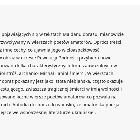
ej pojawiających się w tekstach Majdanu obrazu, mianowicie
 przywoływany w wierszach poetów amatorów. Oprócz treści
ż inne cechy, co ujawnia jego wieloaspektowość.
 obraz w okresie Rewolucji Godności przybiera nowe
ypowano kilka charakterystycznych form zauważalnych w
ioł stróż, archanioł Michał i anioł śmierci. W wierszach
obraz pokazany jest jako istota niebiańska, często okazuje
stującego, zwłaszcza tragicznej śmierci w imię wolności i
izowane liczne wiersze poetów amatorów, co pozwala na
 nich. Autorka dochodzi do wniosku, że amatorska poezja
jsce we współczesnej literaturze ukraińskiej.