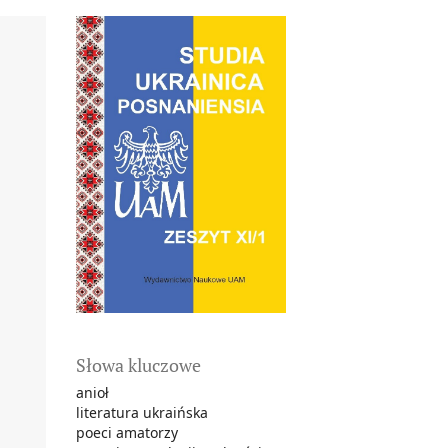
Słowa kluczowe
anioł
literatura ukraińska
poeci amatorzy