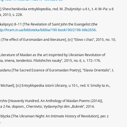
 Shevchenkivska entsyklopediia, red. M. Zhulynskyi: u 6 t., t. 4: M–Pa: u 6
a, 2013, s. 228.
lipsys) 8–11 [The Revelation of Saint John the Evangelist (the
tp://hram.in.ua/biblioteka/bibliia/190-book190/2196-title2656
.
 [The effect of Euromaidan and literature], [v:] “Slovo i chas”, 2015, no. 10,
iterature of Maidan as the art inspirited by Ukrainian Revolution of
ia, imena, tendentsii. Filolohichni nauky”, 2015, no. 6, s. 172–176.
maidanu [The Sacred Essence of Euromaidan Poetry], “Slavia Orientalis”, t.
hael], [v:] Entsyklopediia istorii Ukrainy, u 10 t., red. V. Smoliy ta in.,
irshiv [Heavenly Hundred. An Anthology of Maidan Poems (2014)],
a 2-he, dopovn., Chernivtsi, Vydavnychyi dim „Bukrek”, 2014.
 zblyzka [The Ukrainian Night: An Intimate History of Revolution], per. z
.