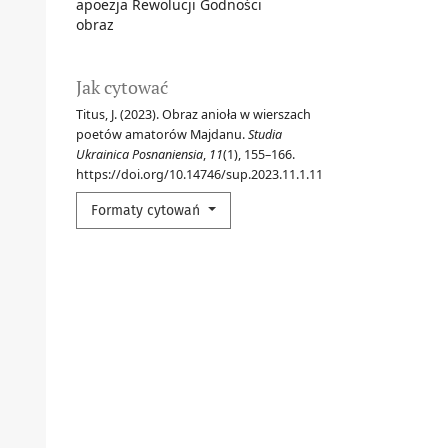
apoezja Rewolucji Godności
obraz
Jak cytować
Titus, J. (2023). Obraz anioła w wierszach
poetów amatorów Majdanu.
Studia
Ukrainica Posnaniensia
,
11
(1), 155–166.
https://doi.org/10.14746/sup.2023.11.1.11
Formaty cytowań