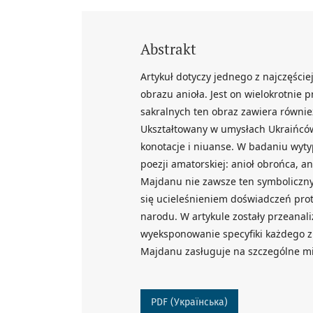
Abstrakt
Artykuł dotyczy jednego z najczęści
obrazu anioła. Jest on wielokrotnie
sakralnych ten obraz zawiera równie
Ukształtowany w umysłach Ukraińców
konotacje i niuanse. W badaniu wyt
poezji amatorskiej: anioł obrońca, an
Majdanu nie zawsze ten symboliczny 
się ucieleśnieniem doświadczeń prote
narodu. W artykule zostały przeanal
wyeksponowanie specyfiki każdego z
Majdanu zasługuje na szczególne mie
PDF (Українська)