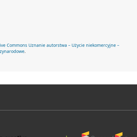
ive Commons Uznanie autorstwa – Użycie niekomercyjne –
dzynarodowe
.