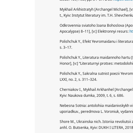
Mykhail Arkhistratyh [Archangel Michael], [v:]
t., Kyiv: Instytut literatury im. T.H. Shevchenk
Odkrovennia sviatoho Ioana Bohoslova (Apoka
Apocalypse) 8–11], [v:] Elektronnyi resurs:
ht
Polishchuk Y., Efekt Yevromaidanu i literatura
s. 3–17.
Polishchuk Y., Literatura maidannoho hartu [L
Honor], [v:] “Literaturnyi protses: metodolohi
Polishchuk Y., Sakralna sutnist poezii Yevro
LXXI, no. 2, s. 311–324.
Cherniakov I., Mykhail Arkhanhel [Archangel Mic
Kyiv: Naukova dumka, 2009, t. 6, s. 686.
Nebesna Sotnia: antolohiia maidanivskykh v
uporiadkuv., peredmova L. Voroniuk, vydanni
Shore M., Ukrainska nich. Istoriia revoliutsii
anhl. O. Butsenka, Kyiv: DUKH I LITERA, 2018