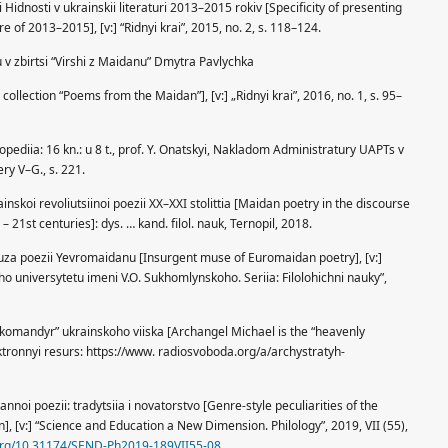
 Hidnosti v ukrainskii literaturi 2013–2015 rokiv [Specificity of presenting
re of 2013–2015], [v:] “Ridnyi krai”, 2015, no. 2, s. 118–124.
v zbirtsi “Virshi z Maidanu” Dmytra Pavlychka
collection “Poems from the Maidan”], [v:] „Ridnyi krai”, 2016, no. 1, s. 95–
lopediia: 16 kn.: u 8 t., prof. Y. Onatskyi, Nakladom Administratury UAPTs v
ery V–G., s. 221.
nskoi revoliutsiinoi poezii ХХ–ХХІ stolittia [Maidan poetry in the discourse
– 21st centuries]: dys. … kand. filol. nauk, Ternopil, 2018.
za poezii Yevromaidanu [Insurgent muse of Euromaidan poetry], [v:]
 universytetu imeni V.O. Sukhomlynskoho. Seriia: Filolohichni nauky”,
i komandyr” ukrainskoho viiska [Archangel Michael is the “heavenly
ktronnyi resurs: https://www. radiosvoboda.org/a/archystratyh-
nnoi poezii: tradytsiia i novatorstvo [Genre-style peculiarities of the
n], [v:] “Science and Education a New Dimension. Philology”, 2019, VII (55),
.org/10.31174/SEND-Ph2019-189VII55-08