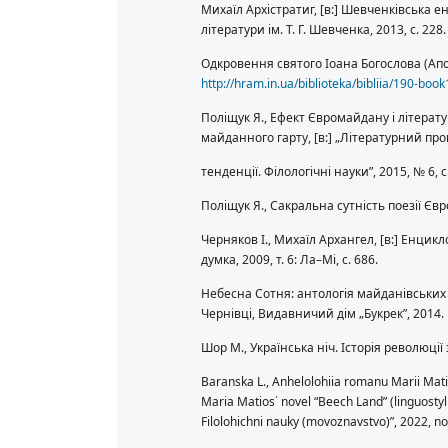
Михаїл Архістратиг, [в:] Шевченківська енци
літератури ім. Т. Г. Шевченка, 2013, с. 228.
Одкровення святого Іоана Богослова (Апок
http://hram.in.ua/biblioteka/bibliia/190-boo
Поліщук Я., Ефект Євромайдану і література
майданного гарту, [в:] „Літературний про
тенденції. Філологічні науки”, 2015, № 6, с
Поліщук Я., Сакральна сутність поезії Євром
Черняков І., Михаїл Архангел, [в:] Енциклопе
думка, 2009, т. 6: Ла–Мі, с. 686.
Небесна Сотня: антологія майданівських в
Чернівці, Видавничий дім „Букрек”, 2014.
Шор М., Українська ніч. Історія революції з
Baranska L., Anhelolohiia romanu Marii Matio
Maria Matios᾽ novel “Beech Land” (linguostylis
Filolohichni nauky (movoznavstvo)”, 2022, no.