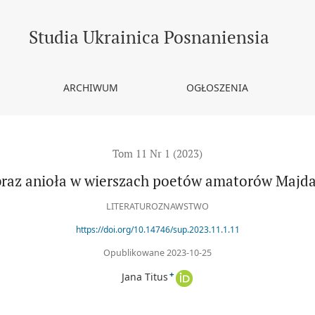
danu
Studia Ukrainica Posnaniensia
ARCHIWUM
OGŁOSZENIA
Tom 11 Nr 1 (2023)
raz anioła w wierszach poetów amatorów Majd
LITERATUROZNAWSTWO
https://doi.org/10.14746/sup.2023.11.1.11
Opublikowane 2023-10-25
+
Jana Titus