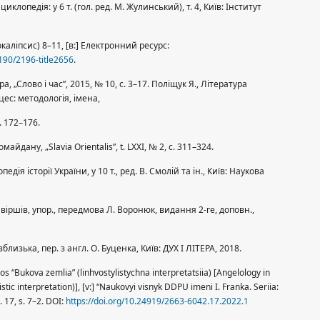
клопедія: у 6 т. (гол. ред. М. Жулинський), т. 4, Київ: Інститут
аліпсис) 8–11, [в:] Електронний ресурс:
k190/2196-title2656
.
, „Слово і час”, 2015, № 10, с. 3–17. Поліщук Я., Література
цес: методологія, імена,
. 172–176.
айдану, „Slavia Orientalis”, t. LXXI, № 2, с. 311–324.
дія історії України, у 10 т., ред. В. Смолій та ін., Київ: Наукова
іршів, упор., передмова Л. Воронюк, видання 2-ге, доповн.,
близька, пер. з англ. О. Буценка, Київ: ДУХ І ЛІТЕРА, 2018.
s “Bukova zemlia” (linhvostylistychna interpretatsiia) [Angelology in
tic interpretation)], [v:] “Naukovyi visnyk DDPU imeni I. Franka. Seriia:
 17, s. 7–2. DOI:
https://doi.org/10.24919/2663-6042.17.2022.1