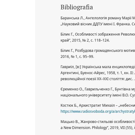
Bibliografia
Баранська Л., Ангелологія роману Марії Ма
„Науковий вісник ДДПУ імені І. Франка. Се
Білик Г., Особливості зображення Революції
край”, 2015, № 2, с. 118–124.
Білик Г., Розбудова громадянського мотиву
2016, № 1, с. 95–99.
Гавриїл, [в:] Українська мала енциклопеді
Аргентині, Буенос-Айрес, 1958, т. 1, кн. II
революційної поезії ХХ–ХХІ століття: дис. 
Єременко О., Гаврильченко Г., Бунтівна м
національного університету імені В.О. Сух
Костюк Б., Архистратиг Михаїл – „небесни
https://www.radiosvoboda.org/a/archystrat
Мацько В., Жанрово-стильові особливості м
a New Dimension. Philology”, 2019, VII (55), 