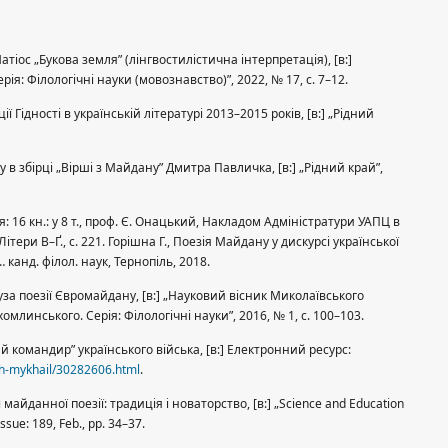
тіос „Букова земля” (лінгвостилістична інтерпретація), [в:]
рія: Філологічні науки (мовознавство)”, 2022, № 17, с. 7–12.
 Гідності в українській літературі 2013–2015 років, [в:] „Рідний
 в збірці „Вірші з Майдану” Дмитра Павличка, [в:] „Рідний край”,
я: 16 кн.: у 8 т., проф. Є. Онацький, Накладом Адміністратури УАПЦ в
: Літери В–Ґ., с. 221. Горішна Г., Поезія Майдану у дискурсі української
… канд. філол. наук, Тернопіль, 2018.
уза поезії Євромайдану, [в:] „Науковий вісник Миколаївського
омлинського. Серія: Філологічні науки”, 2016, № 1, c. 100–103.
й командир” українського війська, [в:] Електронний ресурс:
yh-mykhail/30282606.html
.
айданної поезії: традиція і новаторство, [в:] „Science and Education
issue: 189, Feb., pp. 34–37.