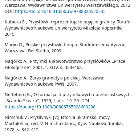
Warszawa: Wydawnictwa Uniwersytetu Warszawskiego, 2012.
DOI:
https://doi.org/10.31338/uw.9788323520535
Kubicka E., Przysłówki reprezentujące pojęcie granicy, Toruń:
Wydawnictwo Naukowe Uniwersytetu Mikołaja Kopernika,
2015.
Maryn D., Polskie przysłówki tempa. Studium semantyczne,
Warszawa: Bel Studio, 2009.
Nagórko A., Przyimki a słowotwórstwo przysłówków, „Prace
Filologiczne”, 2001, t. XLIV, s. 453–462.
Nagórko A., Zarys gramatyki polskiej, Warszawa:
Wydawnictwo Naukowe PWN, 2007.
Netteberg K., O formacjach przyimkowych i przedrostkowych,
„Scando-Slavica”, 1959, t. V, s. 19–29. DOI:
https://doi.org/10.1080/00806765908600298
Nimchuk V., Pryslivnyk, [v:] Istoriia ukrainskoi movy.
Morfolohiia, red. V. Nimchuk ta in., Kyiv: Naukova dumka,
1978, s. 342–412.