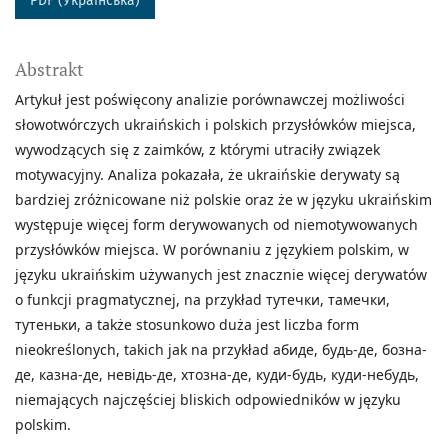
PDF (Українська)
Abstrakt
Artykuł jest poświęcony analizie porównawczej możliwości
słowotwórczych ukraińskich i polskich przysłówków miejsca,
wywodzących się z zaimków, z którymi utraciły związek
motywacyjny. Analiza pokazała, że ukraińskie derywaty są
bardziej zróżnicowane niż polskie oraz że w języku ukraińskim
występuje więcej form derywowanych od niemotywowanych
przysłówków miejsca. W porównaniu z językiem polskim, w
języku ukraińskim używanych jest znacznie więcej derywatów
o funkcji pragmatycznej, na przykład тутечки, тамечки,
тутеньки, a także stosunkowo duża jest liczba form
nieokreślonych, takich jak na przykład абиде, будь-де, бoзна-
де, казна-де, невідь-де, хтозна-де, куди-будь, куди-небудь,
niemających najczęściej bliskich odpowiedników w języku
polskim.