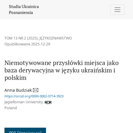
Niemotywowane przysłówki miejsca jako baza derywacyjna w jęz
Studia Ukrainica
Posnaniensia
TOM 13 NR 2 (2025)
,
JĘZYKOZNAWSTWO
Opublikowane 2025-12-29
Niemotywowane przysłówki miejsca jako
baza derywacyjna w języku ukraińskim i
polskim
Anna Budziak
https://orcid.org/0000-0002-0714-3923
Jagiellonian University
Poland