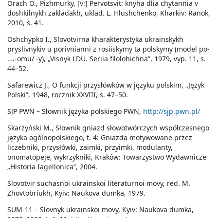
Orach O., Pizhmurky, [v:] Pervotsvit: knyha dlia chytannia v
doshkilnykh zakladakh, uklad. L. Hlushchenko, Kharkiv: Ranok,
2010, s. 41.
Oshchypko I., Slovotvirna kharakterystyka ukrainskykh
pryslivnykiv u porivnianni z rosiiskymy ta polskymy (model po-
….-omu/ -y), „Visnyk LDU. Seriia filolohichna”, 1979, vyp. 11, s.
44–52.
Safarewicz J., O funkcji przysłówków w języku polskim, „Język
Polski”, 1948, rocznik XXVIII, s. 47–50.
SJP PWN – Słownik języka polskiego PWN,
http://sjp.pwn.pl/
Skarżyński M., Słownik gniazd słowotwórczych współczesnego
języka ogólnopolskiego, t. 4: Gniazda motywowane przez
liczebniki, przysłówki, zaimki, przyimki, modulanty,
onomatopeje, wykrzykniki, Kraków: Towarzystwo Wydawnicze
„Historia Iagellonica”, 2004.
Slovotvir suchasnoi ukrainskoi literaturnoi movy, red. M.
Zhovtobriukh, Kyiv: Naukova dumka, 1979.
SUM-11 – Slovnyk ukrainskoi movy, Kyiv: Naukova dumka,