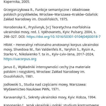
Kopernika, 2005.
Grzegorczykowa R., Funkcje semantyczne i składniowe
polskich przysłówków, Wrocław–Warszawa–Kraków–Gdańsk:
Zakład Narodowy im. Ossolińskich, 1975.
Horodenska K., Pryslivnyk, [v:] Teoretychna morfolohiia
ukrainskoi movy, red. I. Vykhovanets, Kyiv: Pulsary, 2004, s.
298–327. DOI:
https://doi.org/10.1016/S0301-0104(04)00018-7
HRAK – Heneralnyi rehionalno anotovanyi korpus ukrainskoi
movy, Shvedova M., fon Valdenfels R., Yaryhin S., Rysin A.,
Starko V., Nikolaienko T. ta in., Kyiv–Lviv–Iena, 2017–2024,
https://uacorpus.org
Janus E., Wykładniki intensywności cechy (na materiale
polskim i rosyjskim), Wrocław: Zakład Narodowy im.
Ossolińskich, 1981.
Jodłowski S., Studia nad częściami mowy, Warszawa:
Wydawnictwo Naukowe PWN, 1971.
Karavanskyi S., Sekrety ukrainskoi movy, Kyiv: Kobza, 1994.
Kononenko I., Język ukraiński i polski: studium kontrastywne,