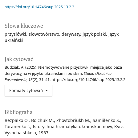
https://doi.org/10.14746/sup.2025.13.2.2
Słowa kluczowe
przysłówki
słowotwórstwo
derywaty
język polski
język
ukraiński
Jak cytować
Budziak, A. (2025). Niemotywowane przysłówki miejsca jako baza
derywacyjna w języku ukraińskim i polskim.
Studia Ukrainica
Posnaniensia
,
13
(2), 31–41. https://doi.org/10.14746/sup.2025.13.2.2
Formaty cytowań
Bibliografia
Bezpalko O., Boichuk M., Zhovtobriukh M., Samiilenko S.,
Taranenko I., Istorychna hramatyka ukrainskoi movy, Kyiv:
Vyshcha shkola, 1957.