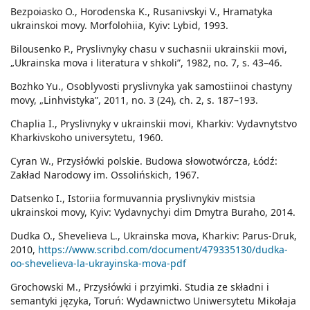
Bezpoiasko O., Horodenska K., Rusanivskyi V., Hramatyka
ukrainskoi movy. Morfolohiia, Kyiv: Lybid, 1993.
Bilousenko P., Pryslivnyky chasu v suchasnii ukrainskii movi,
„Ukrainska mova i literatura v shkoli”, 1982, no. 7, s. 43–46.
Bozhko Yu., Osoblyvosti pryslivnyka yak samostiinoi chastyny
movy, „Linhvistyka”, 2011, no. 3 (24), ch. 2, s. 187–193.
Chaplia I., Pryslivnyky v ukrainskii movi, Kharkiv: Vydavnytstvo
Kharkivskoho universytetu, 1960.
Cyran W., Przysłówki polskie. Budowa słowotwórcza, Łódź:
Zakład Narodowy im. Ossolińskich, 1967.
Datsenko I., Istoriia formuvannia pryslivnykiv mistsia
ukrainskoi movy, Kyiv: Vydavnychyi dim Dmytra Buraho, 2014.
Dudka O., Shevelieva L., Ukrainska mova, Kharkiv: Parus-Druk,
2010,
https://www.scribd.com/document/479335130/dudka-
oo-shevelieva-la-ukrayinska-mova-pdf
Grochowski М., Przysłówki i przyimki. Studia ze składni i
semantyki języka, Toruń: Wydawnictwo Uniwersytetu Mikołaja