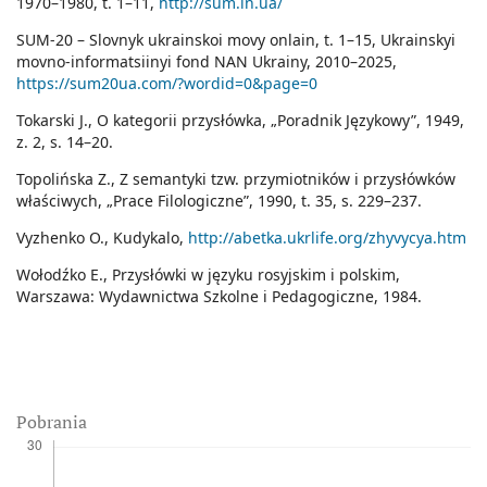
1970–1980, t. 1–11,
http://sum.in.ua/
SUM-20 – Slovnyk ukrainskoi movy onlain, t. 1–15, Ukrainskyi
movno-informatsiinyi fond NAN Ukrainy, 2010–2025,
https://sum20ua.com/?wordid=0&page=0
Tokarski J., O kategorii przysłówka, „Poradnik Językowy”, 1949,
z. 2, s. 14–20.
Topolińska Z., Z semantyki tzw. przymiotników i przysłówków
właściwych, „Prace Filologiczne”, 1990, t. 35, s. 229–237.
Vyzhenko O., Kudykalo,
http://abetka.ukrlife.org/zhyvycya.htm
Wołodźko E., Przysłówki w języku rosyjskim i polskim,
Warszawa: Wydawnictwa Szkolne i Pedagogiczne, 1984.
Pobrania