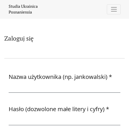
Zaloguj się
Studia Ukrainica
Posnaniensia
Zaloguj się
Nazwa użytkownika (np. jankowalski)
*
Wymagane
Hasło (dozwolone małe litery i cyfry)
*
Wymagane