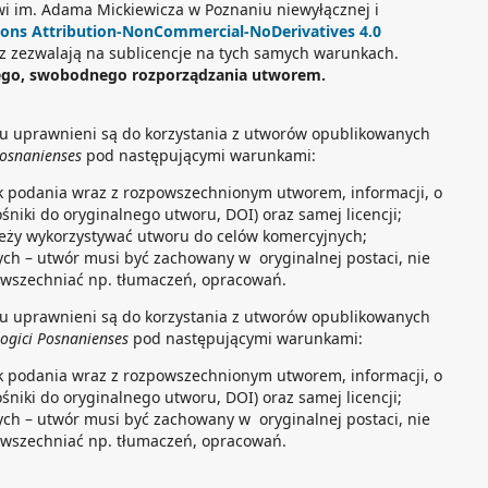
wi im. Adama Mickiewicza w Poznaniu niewyłącznej i
ns Attribution-NonCommercial-NoDerivatives 4.0
z zezwalają na sublicencje na tych samych warunkach.
ego, swobodnego rozporządzania utworem.
tu uprawnieni są do korzystania z utworów opublikowanych
Posnanienses
pod następującymi warunkami:
k podania wraz z rozpowszechnionym utworem, informacji, o
ośniki do oryginalnego utworu, DOI) oraz samej licencji;
leży wykorzystywać utworu do celów komercyjnych;
ch – utwór musi być zachowany w oryginalnej postaci, nie
wszechniać np. tłumaczeń, opracowań.
tu uprawnieni są do korzystania z utworów opublikowanych
logici Posnanienses
pod następującymi warunkami:
k podania wraz z rozpowszechnionym utworem, informacji, o
ośniki do oryginalnego utworu, DOI) oraz samej licencji;
ch – utwór musi być zachowany w oryginalnej postaci, nie
wszechniać np. tłumaczeń, opracowań.