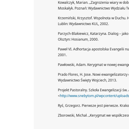
Kowalczyk, Marian. „Zagrożenia wiary w dob
Moskałyk. Poznań: Wydawnictwo Wydziału T
Krzemiński, Krzysztof. Wspolnota w Duchu.
Lublin: Wydawnictwo KUL, 2002.
Parzych-Blakiewicz, Katarzyna. Dialog – jak
Olsztyn: Hosianum, 2000.
Paweł VI. Adhortacja apostolska Evangelii n
2001.
Pawłowski, Adam. Kerygmat w nowej ewangel
Prado Flores, H. Jose. Nowi ewangelizatorzy
Wydawnictwo Święty Wojciech, 2013.
Projekt Pastoralny. Szkoła Ewangelizacji św.
<
http://www.snebytom.pl/wpcontent/uploads
Ryś, Grzegorz. Pierwsze jest pierwsze. Krak
Zborowski, Michał. „Kerygmat we współczesny