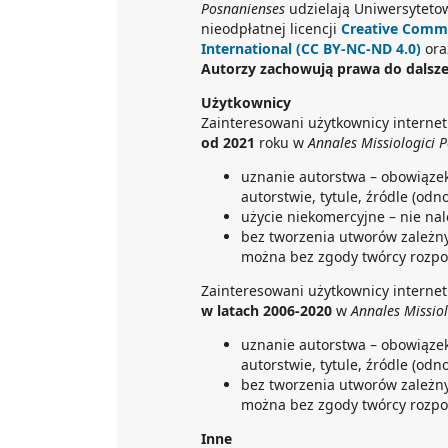
Posnanienses
udzielają Uniwersyteto
nieodpłatnej licencji
Creative Commo
International (CC BY-NC-ND 4.0)
ora
Autorzy zachowują prawa do dalsz
Użytkownicy
Zainteresowani użytkownicy interne
od 2021
roku w
Annales Missiologici 
uznanie autorstwa – obowiąze
autorstwie, tytule, źródle (odn
użycie niekomercyjne – nie na
bez tworzenia utworów zależny
można bez zgody twórcy rozpo
Zainteresowani użytkownicy interne
w latach 2006-2020
w
Annales Missio
uznanie autorstwa – obowiąze
autorstwie, tytule, źródle (odn
bez tworzenia utworów zależny
można bez zgody twórcy rozpo
Inne