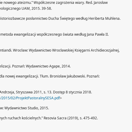
ie nowego ateizmu.” Współczesne zagrożenia wiary. Red. Jarosław
eologicznego UAM, 2015. 39-58.
 Historiozbawcze posłannictwo Ducha Świętego według Heriberta Muhlena.
o metoda ewangelizacji współczesnego świata według Jana Pawła II.
untiandi. Wrocław: Wydawnictwo Wrocławskiej Księgarni Archidiecezjalnej,
izacji. Poznań: Wydawnictwo Agape, 2014.
 dla nowej ewangelizacji. Tłum. Bronisław Jakubowski. Poznań:
 Andrzeja, Stryszawa 2011, s. 13. Dostęp 8 stycznia 2018.
/2015/02/ProjektPastoralnySESA.pdf
>
ow: Wydawnictwo Studio, 2015.
ch ruchach kościelnych.” Resovia Sacra (2019), s. 475-492.