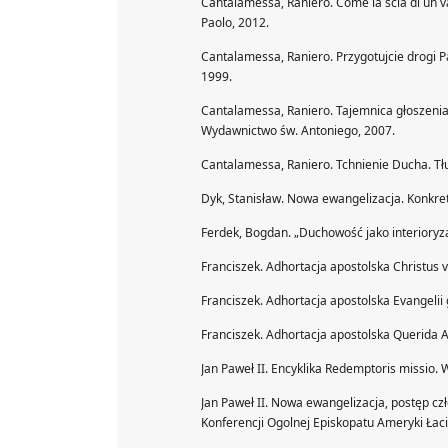
Cantalamessa, Raniero. Come la scia di un va
Paolo, 2012.
Cantalamessa, Raniero. Przygotujcie drogi 
1999.
Cantalamessa, Raniero. Tajemnica głoszeni
Wydawnictwo św. Antoniego, 2007.
Cantalamessa, Raniero. Tchnienie Ducha. Tł
Dyk, Stanisław. Nowa ewangelizacja. Konkre
Ferdek, Bogdan. „Duchowość jako interioryz
Franciszek. Adhortacja apostolska Christus 
Franciszek. Adhortacja apostolska Evangeli
Franciszek. Adhortacja apostolska Querida
Jan Paweł II. Encyklika Redemptoris missio.
Jan Paweł II. Nowa ewangelizacja, postęp cz
Konferencji Ogolnej Episkopatu Ameryki Łac