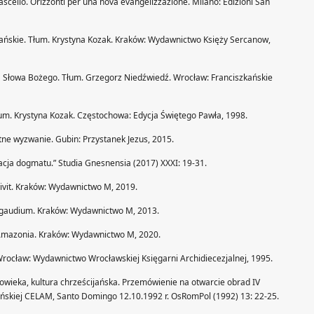
scello. Orizzonti per una nova evangelizzazione. Milano: Edizioni San
Pańskie. Tłum. Krystyna Kozak. Kraków: Wydawnictwo Księży Sercanow,
a Słowa Bożego. Tłum. Grzegorz Niedźwiedź. Wrocław: Franciszkańskie
um. Krystyna Kozak. Częstochowa: Edycja Świętego Pawła, 1998.
tne wyzwanie. Gubin: Przystanek Jezus, 2015.
acja dogmatu.” Studia Gnesnensia (2017) XXXI: 19-31.
vivit. Kraków: Wydawnictwo M, 2019.
i gaudium. Kraków: Wydawnictwo M, 2013.
 Amazonia. Kraków: Wydawnictwo M, 2020.
 Wrocław: Wydawnictwo Wrocławskiej Księgarni Archidiecezjalnej, 1995.
łowieka, kultura chrześcijańska. Przemówienie na otwarcie obrad IV
ińskiej CELAM, Santo Domingo 12.10.1992 r. OsRomPol (1992) 13: 22-25.