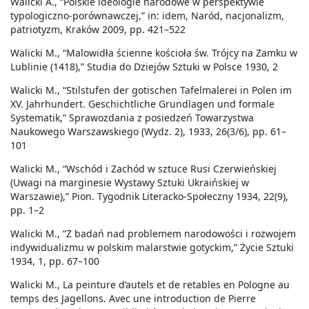
Walicki A., “Polskie ideologie narodowe w perspektywie
typologiczno-porównawczej,” in: idem, Naród, nacjonalizm,
patriotyzm, Kraków 2009, pp. 421–522
Walicki M., “Malowidła ścienne kościoła św. Trójcy na Zamku w
Lublinie (1418),” Studia do Dziejów Sztuki w Polsce 1930, 2
Walicki M., “Stilstufen der gotischen Tafelmalerei in Polen im
XV. Jahrhundert. Geschichtliche Grundlagen und formale
Systematik,” Sprawozdania z posiedzeń Towarzystwa
Naukowego Warszawskiego (Wydz. 2), 1933, 26(3/6), pp. 61–
101
Walicki M., “Wschód i Zachód w sztuce Rusi Czerwieńskiej
(Uwagi na marginesie Wystawy Sztuki Ukraińskiej w
Warszawie),” Pion. Tygodnik Literacko-Społeczny 1934, 22(9),
pp. 1–2
Walicki M., “Z badań nad problemem narodowości i rozwojem
indywidualizmu w polskim malarstwie gotyckim,” Życie Sztuki
1934, 1, pp. 67–100
Walicki M., La peinture d’autels et de retables en Pologne au
temps des Jagellons. Avec une introduction de Pierre