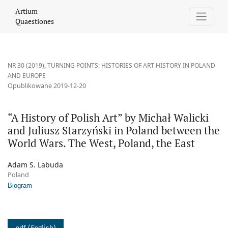
“A History of Polish Art” by Michał Walicki and Juliusz Starzyńsk
Artium
Quaestiones
NR 30 (2019)
,
TURNING POINTS: HISTORIES OF ART HISTORY IN POLAND
AND EUROPE
Opublikowane 2019-12-20
“A History of Polish Art” by Michał Walicki
and Juliusz Starzyński in Poland between the
World Wars. The West, Poland, the East
Adam S. Labuda
Poland
Biogram