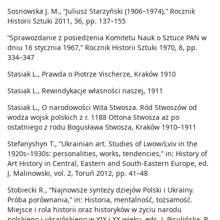
Sosnowska J. M., “Juliusz Starzyński (1906–1974),” Rocznik
Historii Sztuki 2011, 36, pp. 137–155
“Sprawozdanie z posiedzenia Komitetu Nauk o Sztuce PAN w
dniu 16 stycznia 1967,” Rocznik Historii Sztuki 1970, 8, pp.
334–347
Stasiak L., Prawda o Piotrze Vischerze, Kraków 1910
Stasiak L., Rewindykacje własności naszej, 1911
Stasiak L., O narodowości Wita Stwosza. Ród Stwoszów od
wodza wojsk polskich z r. 1188 Ottona Stwosza aż po
ostatniego z rodu Bogusława Stwosza, Kraków 1910–1911
Stefanyshyn T., “Ukrainian art. Studies of Lwow/Lviv in the
1920s–1930s: personalities, works, tendencies,” in: History of
Art History in Central, Eastern and South-Eastern Europe, ed.
J. Malinowski, vol. 2, Toruń 2012, pp. 41–48
Stobiecki R., “Najnowsze syntezy dziejów Polski i Ukrainy.
Próba porównania,” in: Historia, mentalność, tożsamość.
Miejsce i rola historii oraz historyków w życiu narodu
polskiego i ukraińskiego w XIX i XX wieku, eds. J. Pisulińska, P.