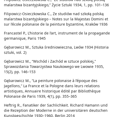
malarstwa bizantyjskiego,” Życie Sztuki 1934, 1, pp. 101–136
Filipowicz-Osieczkowska C., Ze studiów nad szkołą polską
malarstwa bizantyjskiego – Notes sur la Majestas Domini et
sur l’école polonaise de la peinture byzantine, Kraków 1936
Francastel P., L’historie de l’art, instrument de la propagande
germanique, Paris 1945
Gębarowicz M., Sztuka średniowieczna, Lwów 1934 (Historia
sztuki, vol. 2)
Gębarowicz M., “Wschód i Zachód w sztuce polskiej,”
Sprawozdania Towarzystwa Naukowego we Lwowie 1935,
15(2), pp. 146–153
Gębarowicz M., “La peinture polonaise à l’époque des
Jagellons,” La France et la Pologne dans leurs relations
artistiques, Annuaire historique édité par Bibliothèque
Polonaise de Paris 1939, 4(1), pp. 355–365
Heftrig R., Fanatiker der Sachlichkeit. Richard Hamann und
die Rezeption der Moderne in der universitären deutschen
Kunstgeschichte 1930–1960, Berlin 2014