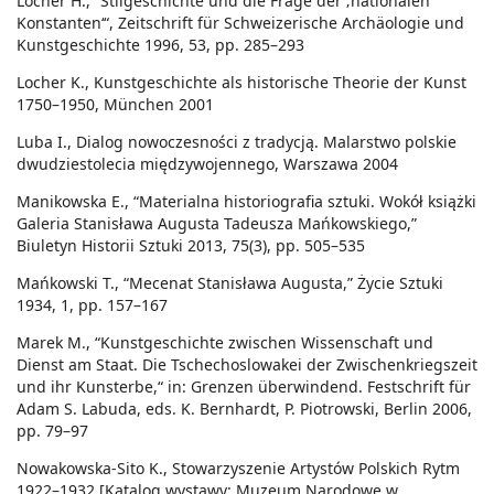
Locher H., “Stilgeschichte und die Frage der ‚nationalen
Konstanten‘“, Zeitschrift für Schweizerische Archäologie und
Kunstgeschichte 1996, 53, pp. 285–293
Locher K., Kunstgeschichte als historische Theorie der Kunst
1750–1950, München 2001
Luba I., Dialog nowoczesności z tradycją. Malarstwo polskie
dwudziestolecia międzywojennego, Warszawa 2004
Manikowska E., “Materialna historiografia sztuki. Wokół książki
Galeria Stanisława Augusta Tadeusza Mańkowskiego,”
Biuletyn Historii Sztuki 2013, 75(3), pp. 505–535
Mańkowski T., “Mecenat Stanisława Augusta,” Życie Sztuki
1934, 1, pp. 157–167
Marek M., “Kunstgeschichte zwischen Wissenschaft und
Dienst am Staat. Die Tschechoslowakei der Zwischenkriegszeit
und ihr Kunsterbe,“ in: Grenzen überwindend. Festschrift für
Adam S. Labuda, eds. K. Bernhardt, P. Piotrowski, Berlin 2006,
pp. 79–97
Nowakowska-Sito K., Stowarzyszenie Artystów Polskich Rytm
1922–1932 [Katalog wystawy: Muzeum Narodowe w