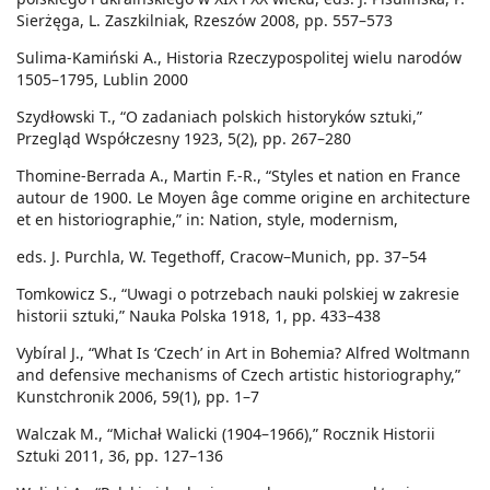
Sierżęga, L. Zaszkilniak, Rzeszów 2008, pp. 557–573
Sulima-Kamiński A., Historia Rzeczypospolitej wielu narodów
1505–1795, Lublin 2000
Szydłowski T., “O zadaniach polskich historyków sztuki,”
Przegląd Współczesny 1923, 5(2), pp. 267–280
Thomine-Berrada A., Martin F.-R., “Styles et nation en France
autour de 1900. Le Moyen âge comme origine en architecture
et en historiographie,” in: Nation, style, modernism,
eds. J. Purchla, W. Tegethoff, Cracow–Munich, pp. 37–54
Tomkowicz S., “Uwagi o potrzebach nauki polskiej w zakresie
historii sztuki,” Nauka Polska 1918, 1, pp. 433–438
Vybíral J., “What Is ‘Czech’ in Art in Bohemia? Alfred Woltmann
and defensive mechanisms of Czech artistic historiography,”
Kunstchronik 2006, 59(1), pp. 1–7
Walczak M., “Michał Walicki (1904–1966),” Rocznik Historii
Sztuki 2011, 36, pp. 127–136