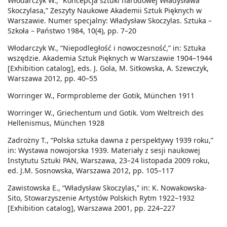
Włodarczyk W., “Koncepcja sztuki narodowej Władysława
Skoczylasa,” Zeszyty Naukowe Akademii Sztuk Pięknych w
Warszawie. Numer specjalny: Władysław Skoczylas. Sztuka –
Szkoła – Państwo 1984, 10(4), pp. 7–20
Włodarczyk W., “Niepodległość i nowoczesność,” in: Sztuka
wszędzie. Akademia Sztuk Pięknych w Warszawie 1904–1944
[Exhibition catalog], eds. J. Gola, M. Sitkowska, A. Szewczyk,
Warszawa 2012, pp. 40–55
Worringer W., Formprobleme der Gotik, München 1911
Worringer W., Griechentum und Gotik. Vom Weltreich des
Hellenismus, München 1928
Zadrożny T., “Polska sztuka dawna z perspektywy 1939 roku,”
in: Wystawa nowojorska 1939. Materiały z sesji naukowej
Instytutu Sztuki PAN, Warszawa, 23–24 listopada 2009 roku,
ed. J.M. Sosnowska, Warszawa 2012, pp. 105–117
Zawistowska E., “Władysław Skoczylas,” in: K. Nowakowska-
Sito, Stowarzyszenie Artystów Polskich Rytm 1922–1932
[Exhibition catalog], Warszawa 2001, pp. 224–227