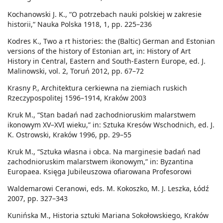
Kochanowski J. K., “O potrzebach nauki polskiej w zakresie
historii,“ Nauka Polska 1918, 1, pp. 225–236
Kodres K., Two a rt histories: the (Baltic) German and Estonian
versions of the history of Estonian art, in: History of Art
History in Central, Eastern and South-Eastern Europe, ed. J.
Malinowski, vol. 2, Toruń 2012, pp. 67–72
Krasny P., Architektura cerkiewna na ziemiach ruskich
Rzeczypospolitej 1596–1914, Kraków 2003
Kruk M., “Stan badań nad zachodnioruskim malarstwem
ikonowym XV–XVI wieku,” in: Sztuka Kresów Wschodnich, ed. J.
K. Ostrowski, Kraków 1996, pp. 29–55
Kruk M., “Sztuka własna i obca. Na marginesie badań nad
zachodnioruskim malarstwem ikonowym,” in: Byzantina
Europaea. Księga Jubileuszowa ofiarowana Profesorowi
Waldemarowi Ceranowi, eds. M. Kokoszko, M. J. Leszka, Łódź
2007, pp. 327–343
Kunińska M., Historia sztuki Mariana Sokołowskiego, Kraków