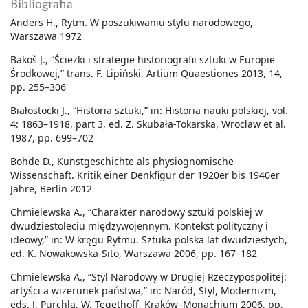
Bibliografia
Anders H., Rytm. W poszukiwaniu stylu narodowego,
Warszawa 1972
Bakoš J., “Ścieżki i strategie historiografii sztuki w Europie
Środkowej,” trans. F. Lipiński, Artium Quaestiones 2013, 14,
pp. 255–306
Białostocki J., “Historia sztuki,” in: Historia nauki polskiej, vol.
4: 1863–1918, part 3, ed. Z. Skubała-Tokarska, Wrocław et al.
1987, pp. 699–702
Bohde D., Kunstgeschichte als physiognomische
Wissenschaft. Kritik einer Denkfigur der 1920er bis 1940er
Jahre, Berlin 2012
Chmielewska A., “Charakter narodowy sztuki polskiej w
dwudziestoleciu międzywojennym. Kontekst polityczny i
ideowy,” in: W kręgu Rytmu. Sztuka polska lat dwudziestych,
ed. K. Nowakowska-Sito, Warszawa 2006, pp. 167–182
Chmielewska A., “Styl Narodowy w Drugiej Rzeczypospolitej:
artyści a wizerunek państwa,” in: Naród, Styl, Modernizm,
eds. J. Purchla, W. Tegethoff, Kraków–Monachium 2006, pp.