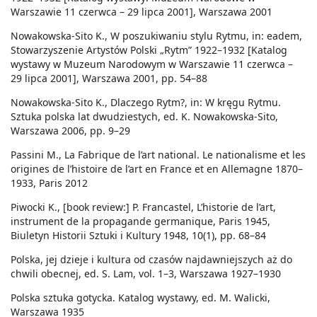
Warszawie 11 czerwca – 29 lipca 2001], Warszawa 2001
Nowakowska-Sito K., W poszukiwaniu stylu Rytmu, in: eadem,
Stowarzyszenie Artystów Polski „Rytm” 1922–1932 [Katalog
wystawy w Muzeum Narodowym w Warszawie 11 czerwca –
29 lipca 2001], Warszawa 2001, pp. 54–88
Nowakowska-Sito K., Dlaczego Rytm?, in: W kręgu Rytmu.
Sztuka polska lat dwudziestych, ed. K. Nowakowska-Sito,
Warszawa 2006, pp. 9–29
Passini M., La Fabrique de l’art national. Le nationalisme et les
origines de l’histoire de l’art en France et en Allemagne 1870–
1933, Paris 2012
Piwocki K., [book review:] P. Francastel, L’historie de l’art,
instrument de la propagande germanique, Paris 1945,
Biuletyn Historii Sztuki i Kultury 1948, 10(1), pp. 68–84
Polska, jej dzieje i kultura od czasów najdawniejszych aż do
chwili obecnej, ed. S. Lam, vol. 1–3, Warszawa 1927–1930
Polska sztuka gotycka. Katalog wystawy, ed. M. Walicki,
Warszawa 1935