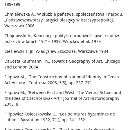
189–199
Chmielewska A., W służbie państwa, społeczeństwa i narodu.
„Państwowotwórczy” artyści plastycy w Rzeczypospolitej,
Warszawa 2006
Chojnowski A., Koncepcje polityki narodowościowej rządów
polskich w latach 1921– 1939, Wrocław et al. 1979
Cieślewski T. Jr., Władysław Skoczylas, Warszawa 1934
DaCosta Kaufmann Th., Towards Geography of Art, Chicago
and London 2004
Filipová M., “The Construction of National Identity in Czech
Art History,” Centropa 2008, 3(8), pp. 257–271
Filipová M., “Between East and West: The Vienna School and
the Idea of Czechoslovak Art,” Journal of Art Historiography
2013, 8
Filipowicz-Osieczkowska C., “Les peintures byzantines de
Lublin,” Byzantion 1932, 7(1), pp. 241–252
Filipowicz-Osieczkowska C., “Ze studiów nad szkołą polską