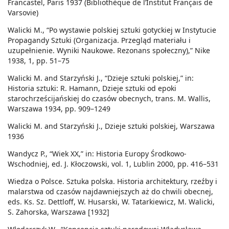
Francastel, Paris 1937 (Bibliothèque de l’Institut Français de
Varsovie)
Walicki M., “Po wystawie polskiej sztuki gotyckiej w Instytucie
Propagandy Sztuki (Organizacja. Przegląd materiału i
uzupełnienie. Wyniki Naukowe. Rezonans społeczny),” Nike
1938, 1, pp. 51–75
Walicki M. and Starzyński J., “Dzieje sztuki polskiej,” in:
Historia sztuki: R. Hamann, Dzieje sztuki od epoki
starochrześcijańskiej do czasów obecnych, trans. M. Wallis,
Warszawa 1934, pp. 909–1249
Walicki M. and Starzyński J., Dzieje sztuki polskiej, Warszawa
1936
Wandycz P., “Wiek XX,” in: Historia Europy Środkowo-
Wschodniej, ed. J. Kłoczowski, vol. 1, Lublin 2000, pp. 416–531
Wiedza o Polsce. Sztuka polska. Historia architektury, rzeźby i
malarstwa od czasów najdawniejszych aż do chwili obecnej,
eds. Ks. Sz. Dettloff, W. Husarski, W. Tatarkiewicz, M. Walicki,
S. Zahorska, Warszawa [1932]