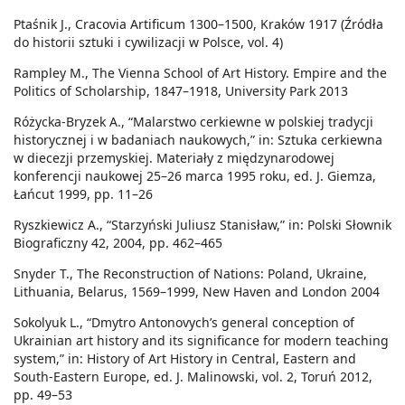
Ptaśnik J., Cracovia Artificum 1300–1500, Kraków 1917 (Źródła
do historii sztuki i cywilizacji w Polsce, vol. 4)
Rampley M., The Vienna School of Art History. Empire and the
Politics of Scholarship, 1847–1918, University Park 2013
Różycka-Bryzek A., “Malarstwo cerkiewne w polskiej tradycji
historycznej i w badaniach naukowych,” in: Sztuka cerkiewna
w diecezji przemyskiej. Materiały z międzynarodowej
konferencji naukowej 25–26 marca 1995 roku, ed. J. Giemza,
Łańcut 1999, pp. 11–26
Ryszkiewicz A., “Starzyński Juliusz Stanisław,” in: Polski Słownik
Biograficzny 42, 2004, pp. 462–465
Snyder T., The Reconstruction of Nations: Poland, Ukraine,
Lithuania, Belarus, 1569–1999, New Haven and London 2004
Sokolyuk L., “Dmytro Antonovych’s general conception of
Ukrainian art history and its significance for modern teaching
system,” in: History of Art History in Central, Eastern and
South-Eastern Europe, ed. J. Malinowski, vol. 2, Toruń 2012,
pp. 49–53