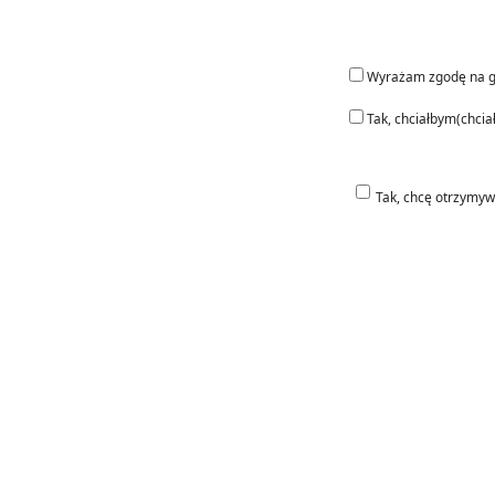
Wyrażam zgodę na g
Tak, chciałbym(chci
Tak, chcę otrzymyw