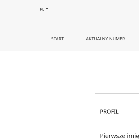
Zmień język, obecnie wybrany to:
PL
Zarejestruj
START
AKTUALNY NUMER
PROFIL
Pierwsze imi