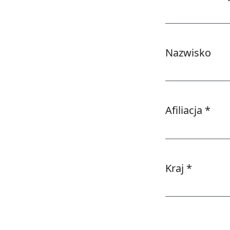
Wymagane
Nazwisko
Afiliacja
*
Wymagane
Kraj
*
Wymagane